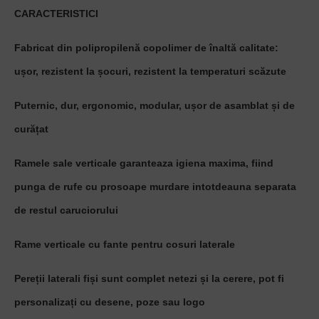
CARACTERISTICI
Fabricat din polipropilenă copolimer de înaltă calitate:
ușor, rezistent la șocuri, rezistent la temperaturi scăzute
Puternic, dur, ergonomic, modular, ușor de asamblat și de
curățat
Ramele sale verticale garanteaza igiena maxima, fiind
punga de rufe cu prosoape murdare intotdeauna separata
de restul caruciorului
Rame verticale cu fante pentru cosuri laterale
Pereții laterali fiși sunt complet netezi și la cerere, pot fi
personalizați cu desene, poze sau logo