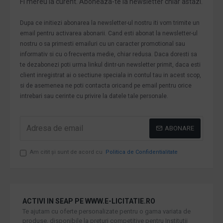
Fi mereu la curent. Aboneaza-te la newsletter chiar astazi.
Dupa ce initiezi abonarea la newsletter-ul nostru iti vom trimite un
email pentru activarea abonarii. Cand esti abonat la newsletter-ul
nostru o sa primesti emailuri cu un caracter promotional sau
informativ si cu o frecventa medie, chiar redusa. Daca doresti sa
te dezabonezi poti urma linkul dintr-un newsletter primit, daca esti
client inregistrat ai o sectiune speciala in contul tau in acest scop,
si de asemenea ne poti contacta oricand pe email pentru orice
intrebari sau cerinte cu privire la datele tale personale.
ABONARE
Am citit şi sunt de acord cu
Politica de Confidentialitate
ACTIVI IN SEAP PE WWW.E-LICITATIE.RO
Te ajutam cu oferte personalizate pentru o gama variata de
produse, disponibile la preturi competitive pentru Institutii