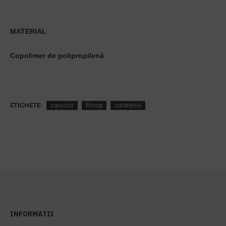
MATERIAL
Copolimer de polipropilenă
ETICHETE:
carucior
filmop
curatenie
INFORMATII