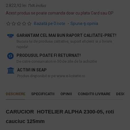
2.822,92 lei
TVA inclus
Acest produs se poate comanda doar cu plata Card sau OP
Bazată pe 0 note.
-
Spune-ţi opinia
GARANTAM CEL MAI BUN RAPORT CALITATE-PRET!
​Bucura-te de produse calitative, suport eficient si o livrare
rapida!
PRODUSUL POATE FI RETURNAT!
De catre consumatori in 30 de zile de la achizitie
ACTIVI IN SEAP
Produs disponibil si pe www.e-licitatie.ro
DESCRIERE
SPECIFICATII
OPINII
CONDITII LIVRARE
DESCAR
CARUCIOR HOTELIER ALPHA 2300-05, roti
cauciuc 125mm