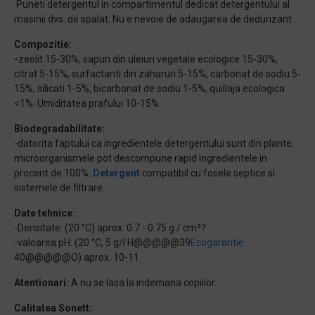
Puneti detergentul in compartimentul dedicat detergentului al
masinii dvs. de spalat. Nu e nevoie de adaugarea de dedurizant.
Compozitie:
-
zeolit 15-30%, sapun din uleiuri vegetale ecologice 15-30%,
citrat 5-15%, surfactanti din zaharuri 5-15%, carbonat de sodiu 5-
15%, silicati 1-5%, bicarbonat de sodiu 1-5%, quillaja ecologica
<1%. Umiditatea prafului 10-15%.
Biodegradabilitate:
-datorita faptului ca ingredientele detergentului sunt din plante,
microorganismele pot descompune rapid ingredientele in
procent de 100%.
Detergent
compatibil cu fosele septice si
sistemele de filtrare.
Date tehnice:
-Densitate: (20 °C) aprox. 0.7 - 0.75 g / cm³?
-valoarea pH: (20 °C, 5 g/l H@@@@@39
Ecogarantie
40@@@@@O) aprox. 10-11
Atentionari:
A nu se lasa la indemana copiilor.
Calitatea Sonett: