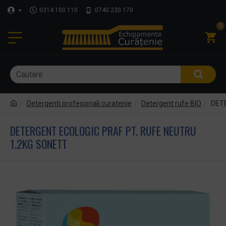
0314 100 110
0740 230 170
0
Detergenti profesionali curatenie
Detergent rufe BIO
DETE
DETERGENT ECOLOGIC PRAF PT. RUFE NEUTRU
1.2KG SONETT