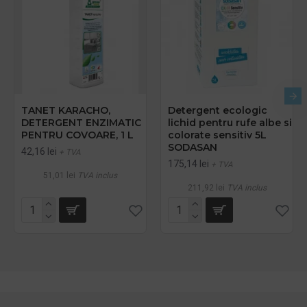
TANET KARACHO,
Detergent ecologic
DETERGENT ENZIMATIC
lichid pentru rufe albe si
PENTRU COVOARE, 1 L
colorate sensitiv 5L
SODASAN
42,16 lei
+ TVA
175,14 lei
+ TVA
51,01 lei
TVA inclus
211,92 lei
TVA inclus