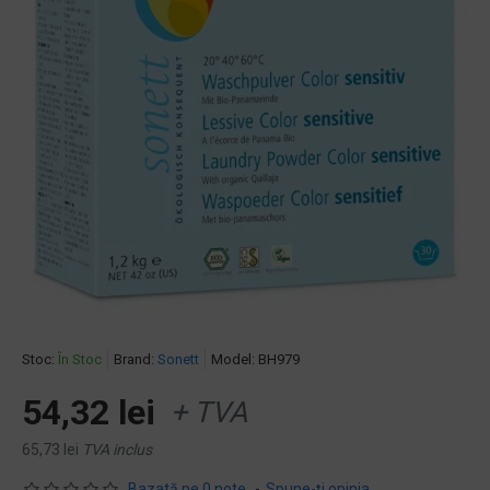
Stoc:
În Stoc
Brand:
Sonett
Model:
BH979
54,32 lei
+ TVA
65,73 lei
TVA inclus
Bazată pe 0 note.
-
Spune-ţi opinia