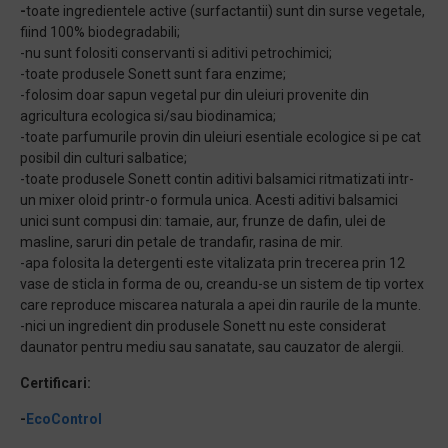
-
toate ingredientele active (surfactantii) sunt din surse vegetale,
fiind 100% biodegradabili;
-nu sunt folositi conservanti si aditivi petrochimici;
-toate produsele Sonett sunt fara enzime;
-folosim doar sapun vegetal pur din uleiuri provenite din
agricultura ecologica si/sau biodinamica;
-toate parfumurile provin din uleiuri esentiale ecologice si pe cat
posibil din culturi salbatice;
-toate produsele Sonett contin aditivi balsamici ritmatizati intr-
un mixer oloid printr-o formula unica. Acesti aditivi balsamici
unici sunt compusi din: tamaie, aur, frunze de dafin, ulei de
masline, saruri din petale de trandafir, rasina de mir.
-apa folosita la detergenti este vitalizata prin trecerea prin 12
vase de sticla in forma de ou, creandu-se un sistem de tip vortex
care reproduce miscarea naturala a apei din raurile de la munte.
-nici un ingredient din produsele Sonett nu este considerat
daunator pentru mediu sau sanatate, sau cauzator de alergii.
Certificari:
-
EcoControl