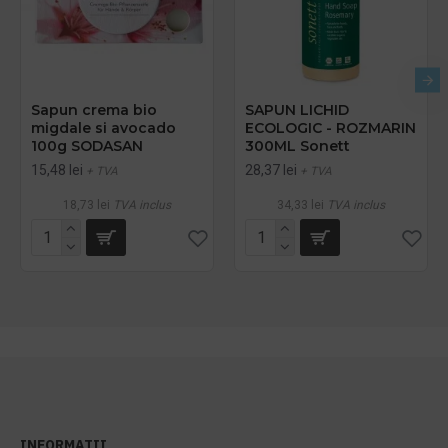
Sapun crema bio
SAPUN LICHID
migdale si avocado
ECOLOGIC - ROZMARIN
100g SODASAN
300ML Sonett
15,48 lei
28,37 lei
+ TVA
+ TVA
18,73 lei
TVA inclus
34,33 lei
TVA inclus
INFORMATII