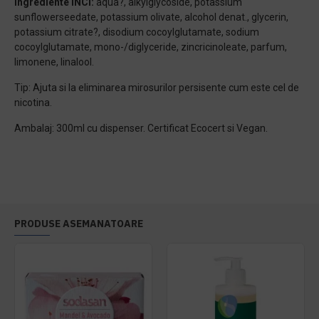
Ingrediente INCI:
aqua?, alkylglycoside, potassium
sunflowerseedate, potassium olivate, alcohol denat., glycerin,
potassium citrate?, disodium cocoylglutamate, sodium
cocoylglutamate, mono-/diglyceride, zincricinoleate, parfum,
limonene, linalool.
Tip: Ajuta si la eliminarea mirosurilor persisente cum este cel de
nicotina.
Ambalaj: 300ml cu dispenser. Certificat Ecocert si Vegan.
PRODUSE ASEMANATOARE