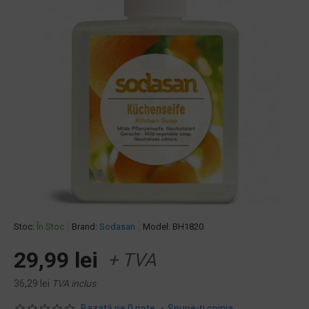
Stoc:
În Stoc
Brand:
Sodasan
Model:
BH1820
29,99 lei
+ TVA
36,29 lei
TVA inclus
Bazată pe 0 note.
-
Spune-ţi opinia