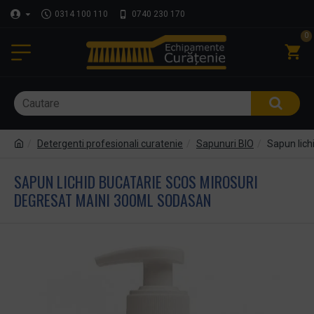
0314 100 110
0740 230 170
0
Detergenti profesionali curatenie
Sapunuri BIO
Sapun lic
SAPUN LICHID BUCATARIE SCOS MIROSURI
DEGRESAT MAINI 300ML SODASAN