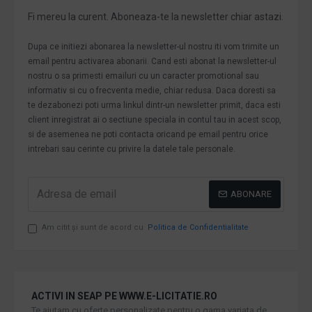
Fi mereu la curent. Aboneaza-te la newsletter chiar astazi.
Dupa ce initiezi abonarea la newsletter-ul nostru iti vom trimite un
email pentru activarea abonarii. Cand esti abonat la newsletter-ul
nostru o sa primesti emailuri cu un caracter promotional sau
informativ si cu o frecventa medie, chiar redusa. Daca doresti sa
te dezabonezi poti urma linkul dintr-un newsletter primit, daca esti
client inregistrat ai o sectiune speciala in contul tau in acest scop,
si de asemenea ne poti contacta oricand pe email pentru orice
intrebari sau cerinte cu privire la datele tale personale.
ABONARE
Am citit şi sunt de acord cu
Politica de Confidentialitate
ACTIVI IN SEAP PE WWW.E-LICITATIE.RO
Te ajutam cu oferte personalizate pentru o gama variata de