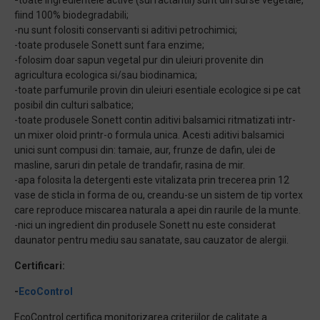
-
toate ingredientele active (surfactantii) sunt din surse vegetale,
fiind 100% biodegradabili;
-nu sunt folositi conservanti si aditivi petrochimici;
-toate produsele Sonett sunt fara enzime;
-folosim doar sapun vegetal pur din uleiuri provenite din
agricultura ecologica si/sau biodinamica;
-toate parfumurile provin din uleiuri esentiale ecologice si pe cat
posibil din culturi salbatice;
-toate produsele Sonett contin aditivi balsamici ritmatizati intr-
un mixer oloid printr-o formula unica. Acesti aditivi balsamici
unici sunt compusi din: tamaie, aur, frunze de dafin, ulei de
masline, saruri din petale de trandafir, rasina de mir.
-apa folosita la detergenti este vitalizata prin trecerea prin 12
vase de sticla in forma de ou, creandu-se un sistem de tip vortex
care reproduce miscarea naturala a apei din raurile de la munte.
-nici un ingredient din produsele Sonett nu este considerat
daunator pentru mediu sau sanatate, sau cauzator de alergii.
Certificari:
-
EcoControl
EcoControl certifica monitorizarea criteriilor de calitate a