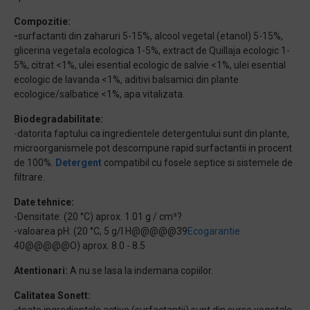
Compozitie:
-
surfactanti din zaharuri 5-15%, alcool vegetal (etanol) 5-15%,
glicerina vegetala ecologica 1-5%, extract de Quillaja ecologic 1-
5%, citrat <1%, ulei esential ecologic de salvie <1%, ulei esential
ecologic de lavanda <1%, aditivi balsamici din plante
ecologice/salbatice <1%, apa vitalizata.
Biodegradabilitate:
-datorita faptului ca ingredientele detergentului sunt din plante,
microorganismele pot descompune rapid surfactantii in procent
de 100%.
Detergent
compatibil cu fosele septice si sistemele de
filtrare.
Date tehnice:
-Densitate: (20 °C) aprox. 1.01 g / cm³?
-valoarea pH: (20 °C, 5 g/l H@@@@@39
Ecogarantie
40@@@@@O) aprox. 8.0 - 8.5
Atentionari:
A nu se lasa la indemana copiilor.
Calitatea Sonett: