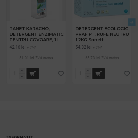
TANET KARACHO,
DETERGENT ECOLOGIC
DETERGENT ENZIMATIC
PRAF PT. RUFE NEUTRU
PENTRU COVOARE, 1 L
1.2KG Sonett
42,16 lei
54,32 lei
+ TVA
+ TVA
51,01 lei
TVA inclus
65,73 lei
TVA inclus
INFORMATII