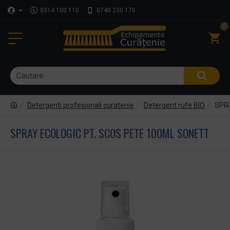
0314 100 110
0740 230 170
0
Detergenti profesionali curatenie
Detergent rufe BIO
SPRA
SPRAY ECOLOGIC PT. SCOS PETE 100ML SONETT