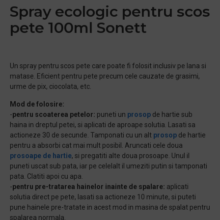
Spray ecologic pentru scos
pete 100ml Sonett
Un spray pentru scos pete care poate fi folosit inclusiv pe lana si
matase. Eficient pentru pete precum cele cauzate de grasimi,
urme de pix, ciocolata, etc.
Mod de folosire:
-
pentru scoaterea petelor:
puneti un
prosop
de hartie sub
haina in dreptul petei, si aplicati de aproape solutia. Lasati sa
actioneze 30 de secunde. Tamponati cu un alt
prosop
de hartie
pentru a absorbi cat mai mult posibil. Aruncati cele doua
prosoape de hartie
, si pregatiti alte doua prosoape. Unul il
puneti uscat sub pata, iar pe celelalt il umeziti putin si tamponati
pata. Clatiti apoi cu apa.
-
pentru pre-tratarea hainelor inainte de spalare:
aplicati
solutia direct pe pete, lasati sa actioneze 10 minute, si puteti
pune hainele pre-tratate in acest mod in masina de spalat pentru
spalarea normala.