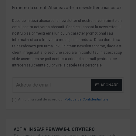
Fi mereu la curent. Aboneaza-te la newsletter chiar astazi.
Dupa ce initiezi abonarea la newsletter-ul nostru iti vom trimite un
email pentru activarea abonarii. Cand esti abonat la newsletter-ul
nostru o sa primesti emailuri cu un caracter promotional sau
informativ si cu o frecventa medie, chiar redusa. Daca doresti sa
te dezabonezi poti urma linkul dintr-un newsletter primit, daca esti
client inregistrat ai o sectiune speciala in contul tau in acest scop,
si de asemenea ne poti contacta oricand pe email pentru orice
intrebari sau cerinte cu privire la datele tale personale.
ABONARE
Am citit şi sunt de acord cu
Politica de Confidentialitate
ACTIVI IN SEAP PE WWW.E-LICITATIE.RO
Te ajutam cu oferte personalizate pentru o gama variata de