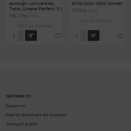
ecologic concentrat,
ECOLOGIC 450G Sonett
Tana, Grease Perfect, 5 l
19,76 lei
+ TVA
186,17 lei
+ TVA
23,91 lei
TVA inclus
225,27 lei
TVA inclus
INFORMATII
Despre noi
Date de identificare ale societatii
Transport gratuit