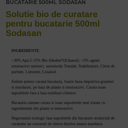
BUCATARIE 500ML SODASAN
Solutie bio de curatare
pentru bucatarie 500ml
Sodasan
INGREDIENTE
:
>30% Apa;
5-15%
Bio Alkohol*(Ethanol)
;
<5%
agenti
tensioactivi neionici;
anionische Tenside
; Stabilizatori, Citrat de
parfum;
Limonen; Linalool.
Solutie pentru curatat bucataria, foarte buna impotriva grasimii
si murdariei, pe baza de plante si tensioactivi. Curata toate
suprafetele fara a lasa reziduuri chimice.
Bucataria ramane curata si toate suprafetele sunt tratate cu
ingredientele din plante si tensioactivi.
Degresantul ecologic lasa suprafetele din bucatarie stralucind de
curatenie iar extractul de citrice dizolva tenace murdaria.