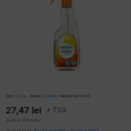
Stoc:
În Stoc
Brand:
Sodasan
Model:
BH101573
27,47 lei
+ TVA
33,24 lei
TVA inclus
Bazată pe 0 note.
-
Spune-ţi opinia