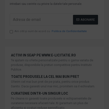
intrebari sau cerinte cu privire la datele tale personale.
ABONARE
Am citit şi sunt de acord cu
Politica de Confidentialitate
ACTIVI IN SEAP PE WWW.E-LICITATIE.RO
Te ajutam cu oferte personalizate pentru o gama variata de
produse, disponibile la preturi competitive pentru Institutii
Publice.
TOATE PRODUSELE LA CEL MAI BUN PRET
Oferim cel mai bun pret de pe piata, pentru orice produs
Sanito. Daca gasesti unul mai mic, promitem sa il echivalam.
CURATENIE DINTR-UN SINGUR LOC
Pe cleane.ro gasesti toate produsele si echipamentele de
curatenie necesare afacerii tale. Iti garantam un plus de
eficienta si costuri reduse semnificativ.