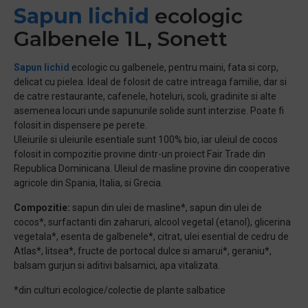
Sapun lichid
ecologic
Galbenele 1L, Sonett
Sapun lichid
ecologic cu galbenele, pentru maini, fata si corp,
delicat cu pielea. Ideal de folosit de catre intreaga familie, dar si
de catre restaurante, cafenele, hoteluri, scoli, gradinite si alte
asemenea locuri unde sapunurile solide sunt interzise. Poate fi
folosit in dispensere pe perete.
Uleiurile si uleiurile esentiale sunt 100% bio, iar uleiul de cocos
folosit in compozitie provine dintr-un proiect Fair Trade din
Republica Dominicana. Uleiul de masline provine din cooperative
agricole din Spania, Italia, si Grecia.
Compozitie:
sapun din ulei de masline*, sapun din ulei de
cocos*, surfactanti din zaharuri, alcool vegetal (etanol), glicerina
vegetala*, esenta de galbenele*, citrat, ulei esential de cedru de
Atlas*, litsea*, fructe de portocal dulce si amarui*, geraniu*,
balsam gurjun si aditivi balsamici, apa vitalizata.
*din culturi ecologice/colectie de plante salbatice