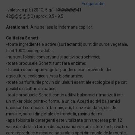
Ecogarantie
-valoarea pH: (20 °C, 5 g/l H@@@@@41
42@@@@@O) aprox. 8.5 - 9.5
Atentionari:
A nu se lasa la indemana copiilor.
Calitatea Sonett:
-
toate ingredientele active (surfactantii) sunt din surse vegetale,
fiind 100% biodegradabili;
-nu sunt folositi conservanti si aditivi petrochimici;
-toate produsele Sonett sunt fara enzime;
-folosim doar sapun vegetal pur din uleiuri provenite din
agricultura ecologica si/sau biodinamica;
-toate parfumurile provin din uleiuri esentiale ecologice si pe cat
posibil din culturi salbatice;
-toate produsele Sonett contin aditivi balsamici ritmatizati intr-
un mixer oloid printr-o formula unica. Acesti aditivi balsamici
unici sunt compusi din: tamaie, aur, frunze de dafin, ulei de
masline, saruri din petale de trandafir, rasina de mir.
-apa folosita la detergenti este vitalizata prin trecerea prin 12
vase de sticla in forma de ou, creandu-se un sistem de tip vortex
care reproduce miscarea naturala a apei din raurile de la munte.