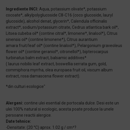
Ingrediente INCI:
Aqua, potassium olivate*, potassium
cocoate*, alkylpolyglucoside C8-C16 (coco glucoside, lauryl
glucoside), alcohol denat, glycerin*, Calendula officinalis
extract*, sodium/potassium citrate, Cedrus atlantica bark oil*,
Litsea cubeba oil* (contine citral*, limonene*, linalool*), Citrus
sinensis oil* (contine limonene*), Citrus aurantium
amara fruit/leaf oil* (contine linalool*), Pelargonium graveoleus
flower oil* (contine geraniol*, citronellol*), bipterocarpus
turbinatus balm extract, balsamic additives*
( laurus nobilis leaf extract, boswellia serrata gum, gold,
commiphora myrrha, olea europaea fruit oil, viscum album
extract, rosa damascena flower extract).
*din culturi ecologice"
Alergeni:
contine ulei esential de portocala dulce. Desi este un
ulei 100% natural si ecologic, acesta poate produce la unele
persoane reactii alergice.
Date tehnice:
-Densitate: (20 °C) aprox. 1.02 g / cm³?