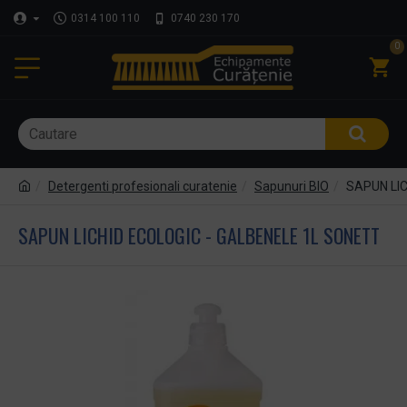
0314 100 110
0740 230 170
0
Detergenti profesionali curatenie
Sapunuri BIO
SAPUN LIC
SAPUN LICHID ECOLOGIC - GALBENELE 1L SONETT