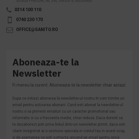
Strada Preciziei, Nr, 3W, Sector 6, Bucuresti
0314 100 110
0740 230 170
OFFICE@SANITO.RO
Aboneaza-te la
Newsletter
Fi mereu la curent. Aboneaza-te la newsletter chiar astazi.
Dupa ce initiezi abonarea la newsletter-ul nostru iti vom trimite un
email pentru activarea abonarii. Cand esti abonat la newsletter-ul
nostru o sa primesti emailuri cu un caracter promotional sau
informativ si cu o frecventa medie, chiar redusa. Daca doresti sa
te dezabonezi poti urma linkul dintr-un newsletter primit, daca esti
client inregistrat ai o sectiune speciala in contul tau in acest scop,
si de asemenea ne poti contacta oricand pe email pentru orice