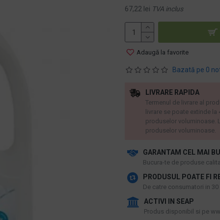
67,22 lei
TVA inclus
Adaugă la favorite
Bazată pe 0 no
LIVRARE RAPIDA
Termenul de livrare al prod
livrare se poate extinde la
produselor voluminoase. L
produselor voluminoase.
GARANTAM CEL MAI BU
​Bucura-te de produse calitat
PRODUSUL POATE FI R
De catre consumatori in 30 d
ACTIVI IN SEAP
Produs disponibil si pe www