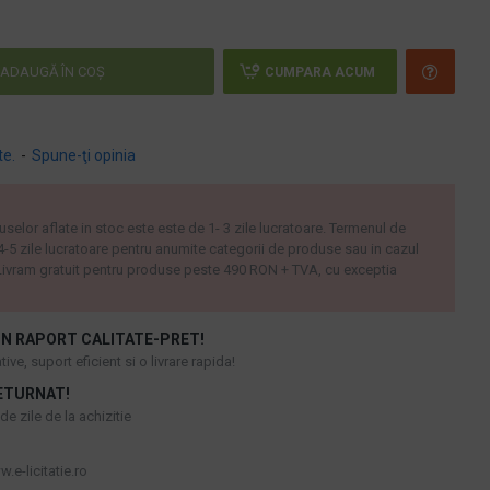
ADAUGĂ ÎN COŞ
CUMPARA ACUM
te.
-
Spune-ţi opinia
uselor aflate in stoc este este de 1- 3 zile lucratoare. Termenul de
 4-5 zile lucratoare pentru anumite categorii de produse sau in cazul
ivram gratuit pentru produse peste 490 RON + TVA, cu exceptia
N RAPORT CALITATE-PRET!
ive, suport eficient si o livrare rapida!
ETURNAT!
e zile de la achizitie
.e-licitatie.ro