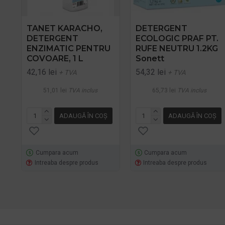
TANET KARACHO,
DETERGENT
DETERGENT
ECOLOGIC PRAF PT.
ENZIMATIC PENTRU
RUFE NEUTRU 1.2KG
COVOARE, 1 L
Sonett
42,16 lei
54,32 lei
+ TVA
+ TVA
51,01 lei
TVA inclus
65,73 lei
TVA inclus
ADAUGĂ ÎN COŞ
ADAUGĂ ÎN COŞ
Cumpara acum
Cumpara acum
Intreaba despre produs
Intreaba despre produs