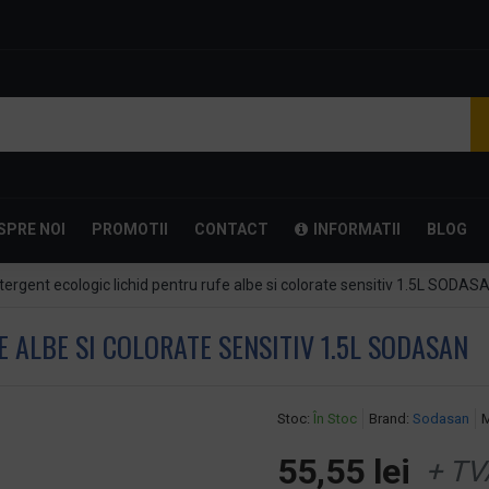
SPRE NOI
PROMOTII
CONTACT
INFORMATII
BLOG
tergent ecologic lichid pentru rufe albe si colorate sensitiv 1.5L SODAS
 ALBE SI COLORATE SENSITIV 1.5L SODASAN
Stoc:
În Stoc
Brand:
Sodasan
M
55,55 lei
+ TV