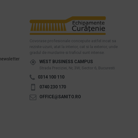
Covorase profesionale concepute astfel incat sa
reziste uzurii, atat la interior, cat si la exterior, unde
gradul de murdarire si traficul sunt intense.
newsletter
WEST BUSINESS CAMPUS
Strada Preciziei, Nr, 3W, Sector 6, Bucuresti
0314 100 110
0740 230 170
OFFICE@SANITO.RO