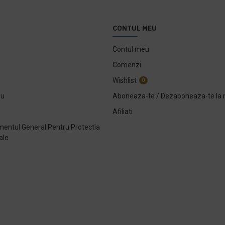
CONTUL MEU
Contul meu
Comenzi
Wishlist
0
ou
Aboneaza-te / Dezaboneaza-te la 
Afiliati
entul General Pentru Protectia
ale
e