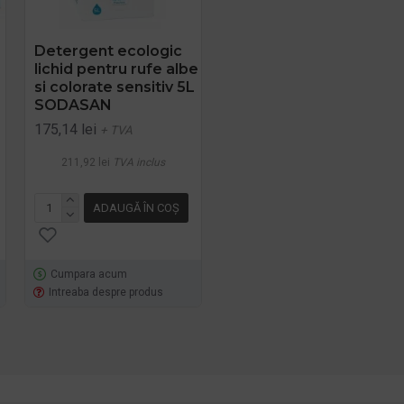
Detergent ecologic
SPRAY ECOLOGIC PT.
lichid pentru rufe albe
SCOS PETE 100ML
si colorate sensitiv 5L
Sonett
SODASAN
16,92 lei
+ TVA
175,14 lei
+ TVA
20,47 lei
TVA inclus
211,92 lei
TVA inclus
ADAUGĂ ÎN COŞ
ADAUGĂ ÎN COŞ
Cumpara acum
Cumpara acum
Intreaba despre produs
Intreaba despre produs