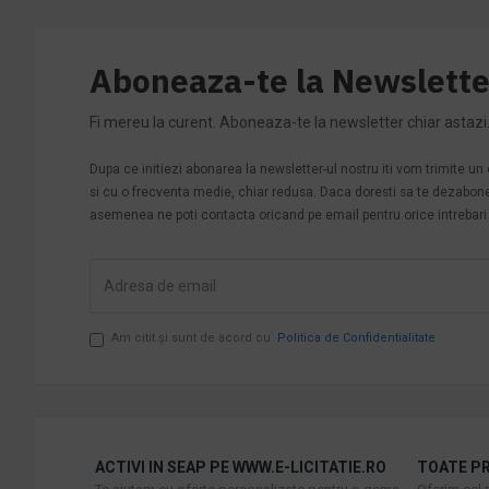
Aboneaza-te la Newslette
Fi mereu la curent. Aboneaza-te la newsletter chiar astazi
Dupa ce initiezi abonarea la newsletter-ul nostru iti vom trimite u
si cu o frecventa medie, chiar redusa. Daca doresti sa te dezabonezi 
asemenea ne poti contacta oricand pe email pentru orice intrebari s
Am citit şi sunt de acord cu
Politica de Confidentialitate
ACTIVI IN SEAP PE WWW.E-LICITATIE.RO
TOATE PR