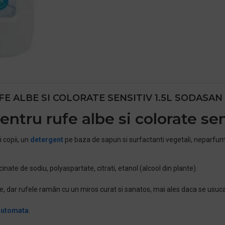
E ALBE SI COLORATE SENSITIV 1.5L SODASAN
entru rufe albe si colorate sen
i copii, un
detergent
pe baza de sapun si surfactanti vegetali, neparfum
nate de sodiu, polyaspartate, citrati, etanol (alcool din plante).
ale, dar rufele ramân cu un miros curat si sanatos, mai ales daca se usuca
automata
.