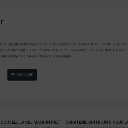
r
.
n email pentru activarea abonarii. Cand esti abonat la newsletter-ul nostru o sa pri
poti urma linkul dintr-un newsletter primit, daca esti client inregistrat ai o secti
au cerinte cu privire la datele tale personale.
ABONARE
ODUSELE LA CEL MAI BUN PRET
CURATENIE DINTR-UN SINGUR L