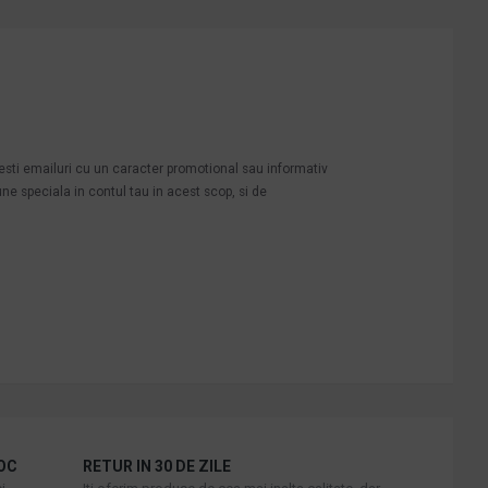
mesti emailuri cu un caracter promotional sau informativ
une speciala in contul tau in acest scop, si de
OC
RETUR IN 30 DE ZILE