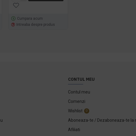
Cumpara acum
Cumpara acum
Intreaba despre produs
Intreaba despre produs
CONTUL MEU
Contul meu
Comenzi
Wishlist
0
ou
Aboneaza-te / Dezaboneaza-te la 
Afiliati