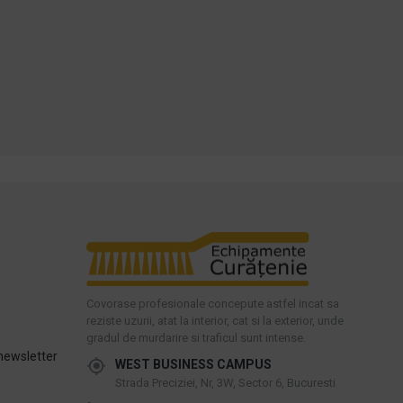
Cumpara acum
Cumpara acum
Intreaba despre produs
Intreaba despre produs
Covorase profesionale concepute astfel incat sa
reziste uzurii, atat la interior, cat si la exterior, unde
gradul de murdarire si traficul sunt intense.
newsletter
WEST BUSINESS CAMPUS
Strada Preciziei, Nr, 3W, Sector 6, Bucuresti