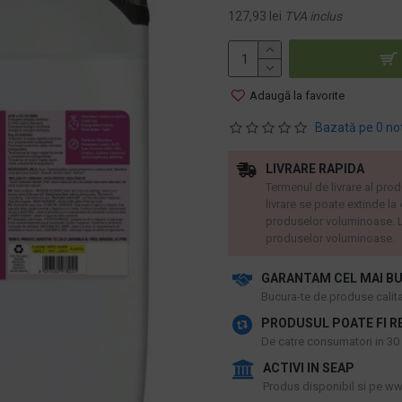
127,93 lei
TVA inclus
Adaugă la favorite
Bazată pe 0 no
LIVRARE RAPIDA
Termenul de livrare al prod
livrare se poate extinde la
produselor voluminoase. L
produselor voluminoase.
GARANTAM CEL MAI BU
​Bucura-te de produse calitat
PRODUSUL POATE FI R
De catre consumatori in 30 d
ACTIVI IN SEAP
Produs disponibil si pe www