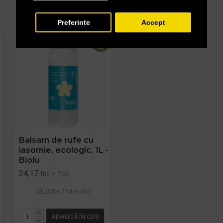
Preferinte
Accept
Balsam de rufe cu
Balsam de rufe cu
iasomie, ecologic, 1L -
passiflora, ecologic,
Biolu
1L - Biolu
24,17 lei
24,17 lei
+ TVA
+ TVA
29,25 lei
TVA inclus
29,25 lei
TVA inclus
ADAUGĂ ÎN COŞ
ADAUGĂ ÎN COŞ