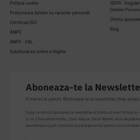
Politica cookie
GDPR - Regulam
Datelor Person
Prelucrarea datelor cu caracter personal
Oferte special
Certificari ISO
Blog
ANPC
ANPC - SAL
Solutionarea online a litigiilor
Aboneaza-te la Newslette
Fi mereu la curent. Aboneaza-te la newsletter chiar astazi
Dupa ce initiezi abonarea la newsletter-ul nostru iti vom trimite u
si cu o frecventa medie, chiar redusa. Daca doresti sa te dezabonezi 
asemenea ne poti contacta oricand pe email pentru orice intrebari s