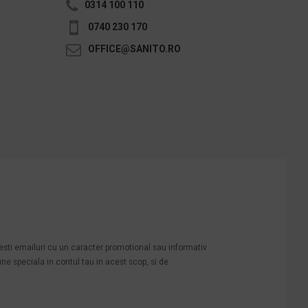
0314 100 110
0740 230 170
OFFICE@SANITO.RO
mesti emailuri cu un caracter promotional sau informativ
une speciala in contul tau in acest scop, si de