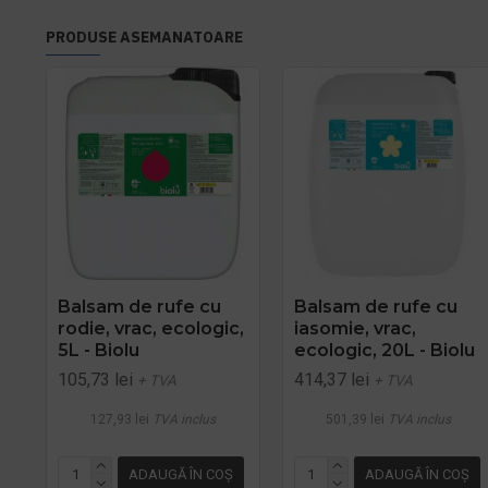
PRODUSE ASEMANATOARE
Balsam de rufe cu
Balsam de rufe cu
rodie, vrac, ecologic,
iasomie, vrac,
5L - Biolu
ecologic, 20L - Biolu
105,73 lei
414,37 lei
+ TVA
+ TVA
127,93 lei
TVA inclus
501,39 lei
TVA inclus
ADAUGĂ ÎN COŞ
ADAUGĂ ÎN COŞ