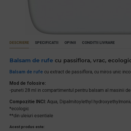
DESCRIERE
SPECIFICATII
OPINII
CONDITII LIVRARE
Balsam de rufe
cu passiflora, vrac, ecologic
Balsam de rufe
cu extract de passiflora, cu miros unic inco
Mod de folosire:
-puneti 28 ml in compartimentul pentru balsam al masinii de s
Compozitie INCI:
Aqua, Dipalmitoylethyl hydroxyethylmonium
*ecologic
**din uleiuri esentiale
Acest produs este: