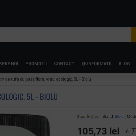
SPRE NOI
PROMOTII
CONTACT
INFORMATII
BLOG
m de rufe cu passiflora, vrac, ecologic, 5L - Biolu
OLOGIC, 5L - BIOLU
Stoc:
În Stoc
Brand:
Biolu
Mode
105,73 lei
+ T