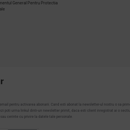
entul General Pentru Protectia
ale
e
r
.
n email pentru activarea abonarii. Cand esti abonat la newsletter-ul nostru o sa pri
poti urma linkul dintr-un newsletter primit, daca esti client inregistrat ai o secti
au cerinte cu privire la datele tale personale.