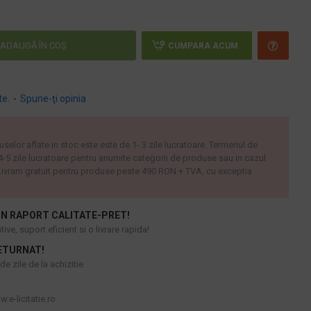
ADAUGĂ ÎN COŞ
CUMPARA ACUM
te.
-
Spune-ţi opinia
uselor aflate in stoc este este de 1- 3 zile lucratoare. Termenul de
 4-5 zile lucratoare pentru anumite categorii de produse sau in cazul
ivram gratuit pentru produse peste 490 RON + TVA, cu exceptia
N RAPORT CALITATE-PRET!
ive, suport eficient si o livrare rapida!
ETURNAT!
e zile de la achizitie
.e-licitatie.ro