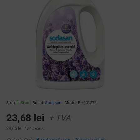
Stoc:
În Stoc
Brand:
Sodasan
Model:
BH101572
23,68 lei
+ TVA
28,65 lei
TVA inclus
Bazată pe 0 note.
-
Spune-ţi opinia