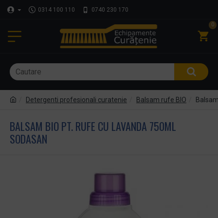
0314 100 110
0740 230 170
0
Detergenti profesionali curatenie
Balsam rufe BIO
Balsam
BALSAM BIO PT. RUFE CU LAVANDA 750ML
SODASAN