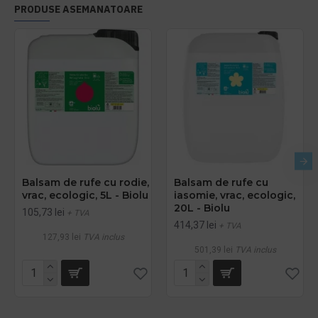
PRODUSE ASEMANATOARE
Balsam de rufe cu rodie,
Balsam de rufe cu
vrac, ecologic, 5L - Biolu
iasomie, vrac, ecologic,
20L - Biolu
105,73 lei
+ TVA
414,37 lei
+ TVA
127,93 lei
TVA inclus
501,39 lei
TVA inclus