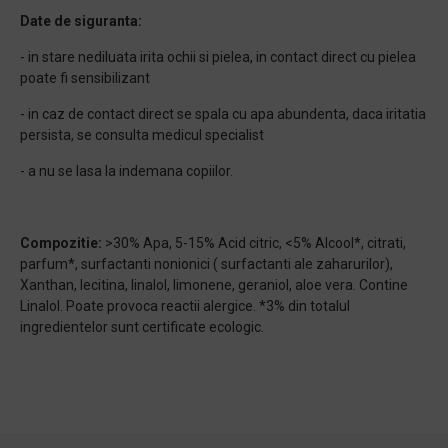
Date de siguranta:
- in stare nediluata irita ochii si pielea, in contact direct cu pielea
poate fi sensibilizant
- in caz de contact direct se spala cu apa abundenta, daca iritatia
persista, se consulta medicul specialist
- a nu se lasa la indemana copiilor.
Compozitie:
>30% Apa, 5-15% Acid citric, <5% Alcool*, citrati,
parfum*, surfactanti nonionici ( surfactanti ale zaharurilor),
Xanthan, lecitina, linalol, limonene, geraniol, aloe vera. Contine
Linalol. Poate provoca reactii alergice. *3% din totalul
ingredientelor sunt certificate ecologic.