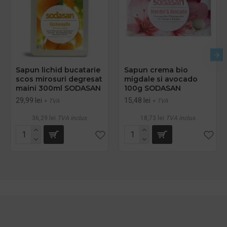
Sapun lichid bucatarie
Sapun crema bio
scos mirosuri degresat
migdale si avocado
maini 300ml SODASAN
100g SODASAN
29,99 lei
15,48 lei
+ TVA
+ TVA
36,29 lei
TVA inclus
18,73 lei
TVA inclus