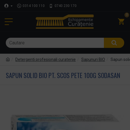
0314 100 110
0740 230 170
0
Detergenti profesionali curatenie
Sapunuri BIO
Sapun sol
SAPUN SOLID BIO PT. SCOS PETE 100G SODASAN