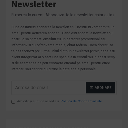
Newsletter
Fi mereu la curent. Aboneaza-te la newsletter chiar astazi.
Dupa ce initiezi abonarea la newsletter-ul nostru iti vom trimite un
email pentru activarea abonarii. Cand esti abonat la newsletter-ul
nostru o sa primesti emailuri cu un caracter promotional sau
informativ si cu o frecventa medie, chiar redusa. Daca doresti sa
te dezabonezi poti urma linkul dintr-un newsletter primit, daca esti
client inregistrat ai o sectiune speciala in contul tau in acest scop,
si de asemenea ne poti contacta oricand pe email pentru orice
intrebari sau cerinte cu privire la datele tale personale.
ABONARE
Am citit şi sunt de acord cu
Politica de Confidentialitate