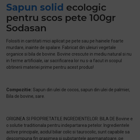
Sapun solid
ecologic
pentru scos pete 100gr
Sodasan
Folositi in cantitati mici aplicat pe pete sau pe hainele foarte
murdare, inainte de spalare. Fabricat din uleiuri vegetale
organice si bila de bovine. Bovine crescute in mediu natural si nu
in ferme artificiale, iar sacrificarea lor nu s-a facut in scopul
obtinerii materiei prime pentru acest produs!
Compozitie:
Sapun din ulei de cocos, sapun din ulei de palmier,
Bila de bovine, sare.
ORIGINEA SI PROPRIETATILE INGREDIENTELOR: BILA DE Bovine e
o solutie traditionala pentru indepartarea petelor. Ingredientele
active principale, acidul biliar colic si taurocolic, sunt capabile sa
descompuna fin grasimea si substantele asemanatoare, pe