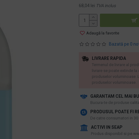
68,04 lei
TVA inclus
Adaugă la favorite
Bazată pe 0 no
LIVRARE RAPIDA
Termenul de livrare al prod
livrare se poate extinde la
produselor voluminoase. L
produselor voluminoase.
GARANTAM CEL MAI BU
​Bucura-te de produse calitat
PRODUSUL POATE FI R
De catre consumatori in 30 d
ACTIVI IN SEAP
Produs disponibil si pe www