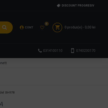
DISCOUNT PROGRESIV
0
0 produs(e) - 0,00 lei
CONT
0314100110
0740230170
nett
el:
BH978
A