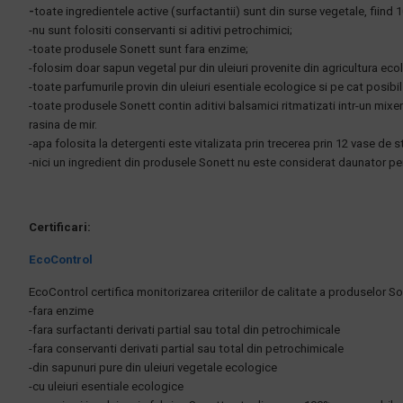
-
toate ingredientele active (surfactantii) sunt din surse vegetale, fiind
-nu sunt folositi conservanti si aditivi petrochimici;
-toate produsele Sonett sunt fara enzime;
-folosim doar sapun vegetal pur din uleiuri provenite din agricultura ec
-toate parfumurile provin din uleiuri esentiale ecologice si pe cat posibil 
-toate produsele Sonett contin aditivi balsamici ritmatizati intr-un mixer 
rasina de mir.
-apa folosita la detergenti este vitalizata prin trecerea prin 12 vase de 
-nici un ingredient din produsele Sonett nu este considerat daunator p
Certificari:
EcoControl
EcoControl certifica monitorizarea criteriilor de calitate a produselor Son
-fara enzime
-fara surfactanti derivati partial sau total din petrochimicale
-fara conservanti derivati partial sau total din petrochimicale
-din sapunuri pure din uleiuri vegetale ecologice
-cu uleiuri esentiale ecologice