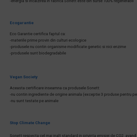
-energia si incalzirea in fabrica Sonett este din surse 100% regenerabil
Ecogarantie
Eco Garantie certifica faptul ca:
-materiile prime provin din culturi ecologice
-produsele nu contin organisme modificate genetic si nici enzime
-produsele sunt biodegradabile
Vegan Society
Aceasta certificare inseamna ca produsele Sonett:
-nu contin ingrediente de origine animala (exceptie 3 produse pentru pet
-nu sunt testate pe animale
Stop Climate Change
Sonett respecta cel mai inalt standard in privinta emisiei de CO2, avand 