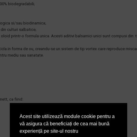
 100% biodegradabili;
ologica si/sau biodinamica;
din culturi salbatice;
oloid printr-o formula unica. Acesti aditivi balsamici unici sunt compusi din: ta
sticla in forma de ou, creandu-se un sistem de tip vortex care reproduce miscar
entru mediu sau sanatate.
ett, ca fiind:
Acest site utilizează module cookie pentru a
vă asigura că beneficiați de cea mai bună
experiență pe site-ul nostru