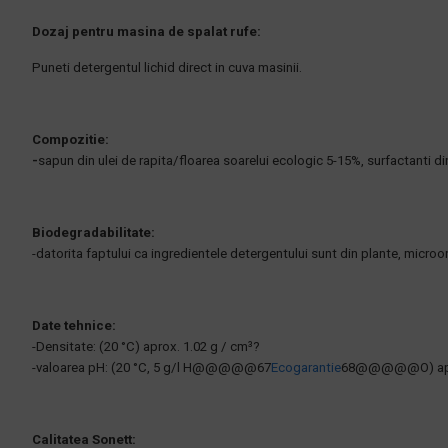
Dozaj pentru masina de spalat rufe:
Puneti detergentul lichid direct in cuva masinii.
Compozitie:
-
sapun din ulei de rapita/floarea soarelui ecologic 5-15%, surfactanti din
Biodegradabilitate:
-datorita faptului ca ingredientele detergentului sunt din plante, mic
Date tehnice:
-Densitate: (20 °C) aprox. 1.02 g / cm³?
-valoarea pH: (20 °C, 5 g/l H@@@@@67
Ecogarantie
68@@@@@O) apro
Calitatea Sonett: