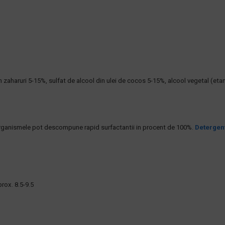
 zaharuri 5-15%, sulfat de alcool din ulei de cocos 5-15%, alcool vegetal (etanol
roorganismele pot descompune rapid surfactantii in procent de 100%.
Detergen
x. 8.5-9.5