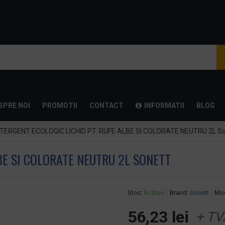
SPRE NOI
PROMOTII
CONTACT
INFORMATII
BLOG
TERGENT ECOLOGIC LICHID PT. RUFE ALBE SI COLORATE NEUTRU 2L So
BE SI COLORATE NEUTRU 2L SONETT
Stoc:
În Stoc
Brand:
Sonett
Mod
56,23 lei
+ TV