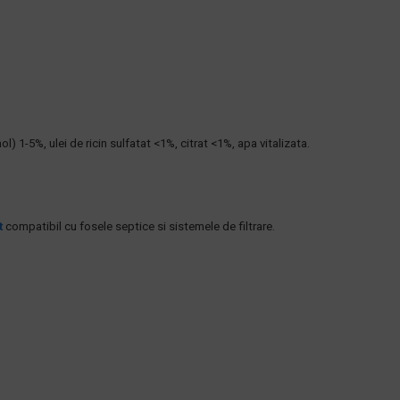
) 1-5%, ulei de ricin sulfatat <1%, citrat <1%, apa vitalizata.
t
compatibil cu fosele septice si sistemele de filtrare.