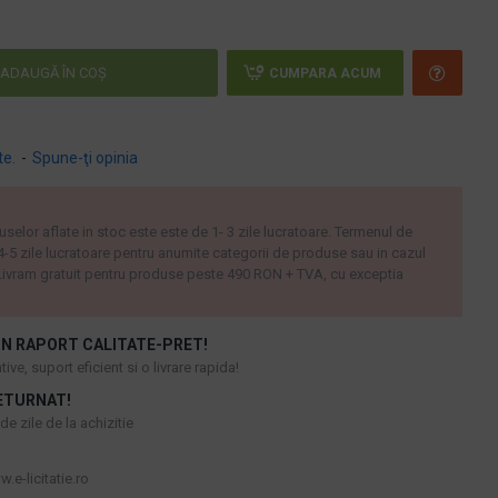
ADAUGĂ ÎN COŞ
CUMPARA ACUM
te.
-
Spune-ţi opinia
uselor aflate in stoc este este de 1- 3 zile lucratoare. Termenul de
 4-5 zile lucratoare pentru anumite categorii de produse sau in cazul
ivram gratuit pentru produse peste 490 RON + TVA, cu exceptia
N RAPORT CALITATE-PRET!
ive, suport eficient si o livrare rapida!
ETURNAT!
e zile de la achizitie
.e-licitatie.ro