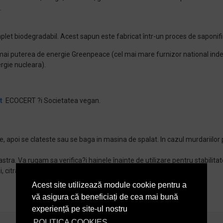
.
let biodegradabil. Acest sapun este fabricat într-un proces de saponifi
numai puterea de energie Greenpeace (cel mai mare furnizor national in
rgie nucleara).
t
ECOCERT ?i Societatea vegan.
e, apoi se clateste sau se baga in masina de spalat. In cazul murdariilor 
tra. Va rugam sa verifica?i hainele înainte de utilizare pentru stabilitate
i, citrat de potasiu
Acest site utilizează module cookie pentru a
vă asigura că beneficiați de cea mai bună
experiență pe site-ul nostru
POLITICA COOKIES