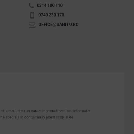
0314 100 110
0740 230 170
OFFICE@SANITO.RO
mesti emailuri cu un caracter promotional sau informativ
une speciala in contul tau in acest scop, si de