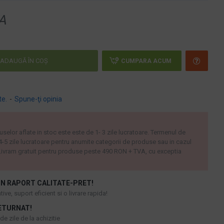
A
ADAUGĂ ÎN COŞ
CUMPARA ACUM
te.
-
Spune-ţi opinia
uselor aflate in stoc este este de 1- 3 zile lucratoare. Termenul de
 4-5 zile lucratoare pentru anumite categorii de produse sau in cazul
ivram gratuit pentru produse peste 490 RON + TVA, cu exceptia
N RAPORT CALITATE-PRET!
ive, suport eficient si o livrare rapida!
ETURNAT!
e zile de la achizitie