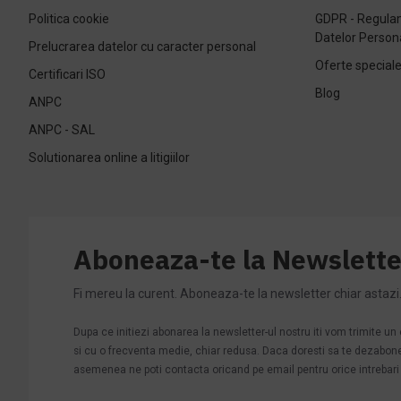
Politica cookie
GDPR - Regulam
Datelor Person
Prelucrarea datelor cu caracter personal
Oferte special
Certificari ISO
Blog
ANPC
ANPC - SAL
Solutionarea online a litigiilor
Aboneaza-te la Newslette
Fi mereu la curent. Aboneaza-te la newsletter chiar astazi
Dupa ce initiezi abonarea la newsletter-ul nostru iti vom trimite u
si cu o frecventa medie, chiar redusa. Daca doresti sa te dezabonezi 
asemenea ne poti contacta oricand pe email pentru orice intrebari s