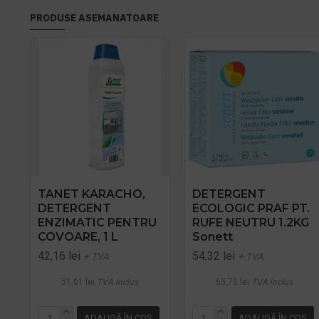
PRODUSE ASEMANATOARE
TANET KARACHO,
DETERGENT
DETERGENT
ECOLOGIC PRAF PT.
ENZIMATIC PENTRU
RUFE NEUTRU 1.2KG
COVOARE, 1 L
Sonett
42,16 lei
54,32 lei
+ TVA
+ TVA
51,01 lei
TVA inclus
65,73 lei
TVA inclus
ADAUGĂ ÎN COŞ
ADAUGĂ ÎN COŞ