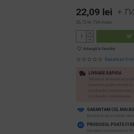
22,09 lei
+ TV
26,73 lei
TVA inclus
Adaugă la favorite
Bazată pe 0 no
LIVRARE RAPIDA
Termenul de livrare al prod
livrare se poate extinde la
produselor voluminoase. L
produselor voluminoase.
GARANTAM CEL MAI BU
​Bucura-te de produse calitat
PRODUSUL POATE FI R
De catre consumatori in 30 d