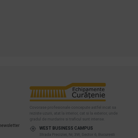
Cumpara acum
Cumpara acum
Intreaba despre produs
Intreaba despre produs
Covorase profesionale concepute astfel incat sa
reziste uzurii, atat la interior, cat si la exterior, unde
gradul de murdarire si traficul sunt intense.
newsletter
WEST BUSINESS CAMPUS
Strada Preciziei, Nr, 3W, Sector 6, Bucuresti