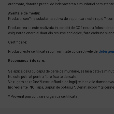
automata, datorita puterii de indepartarea a murdariei persistente
Avantaje de mediu:
Produsul con?ine substanta activa de sapun care este rapid ?i comp
Producerea lui este realizata in conditii de CO2 neutru folosind 
asigurarea energiei doar din resurse ecologice, fara carbune si ene
Certificare:
Produsul este certificat în conformitate cu directivele de
detergen
Recomandari dozare:
Se aplica gelul cu capul de perie pe murdarie, se lasa cateva minut
Nu este potrivit pentru fibre foarte delicate.
Va rugam sa re?ine?i instruc?iunile de îngrijire în textile dumneavoas
Ingrediente INCI
: apa, Sapun de potasiu *, Denat alcool, * glicerine
* Provenit prin cultivare organica certificata