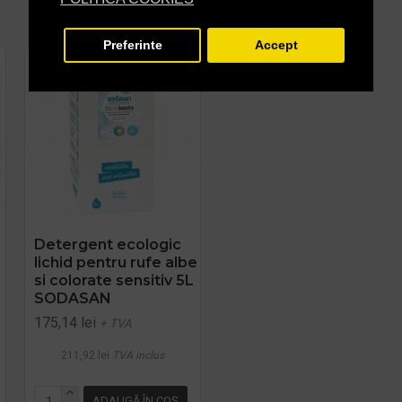
Preferinte
Accept
Detergent ecologic
SPRAY ECOLOGIC PT.
lichid pentru rufe albe
SCOS PETE 100ML
si colorate sensitiv 5L
Sonett
SODASAN
16,92 lei
+ TVA
175,14 lei
+ TVA
20,47 lei
TVA inclus
211,92 lei
TVA inclus
ADAUGĂ ÎN COŞ
ADAUGĂ ÎN COŞ