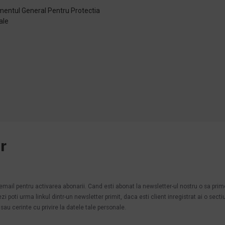
entul General Pentru Protectia
ale
e
r
.
n email pentru activarea abonarii. Cand esti abonat la newsletter-ul nostru o sa pri
poti urma linkul dintr-un newsletter primit, daca esti client inregistrat ai o secti
au cerinte cu privire la datele tale personale.