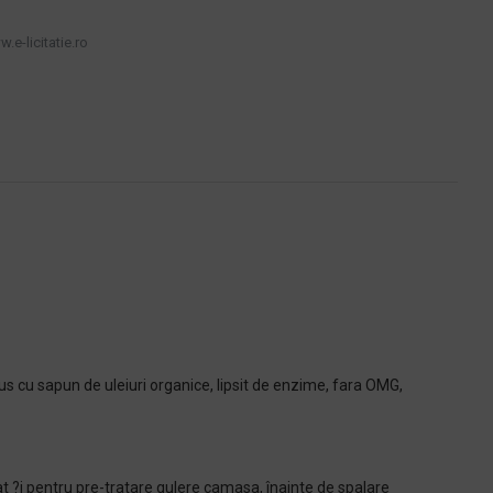
.e-licitatie.ro
s cu sapun de uleiuri organice, lipsit de enzime, fara OMG,
zat ?i pentru pre-tratare gulere camasa, înainte de spalare