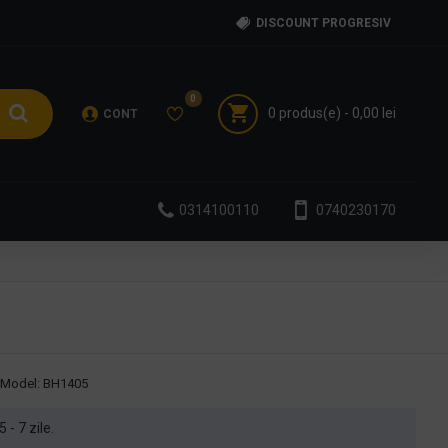
DISCOUNT PROGRESIV
0
0 produs(e) - 0,00 lei
CONT
0314100110
0740230170
Model:
BH1405
5 - 7 zile.