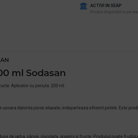
ACTIVI IN SEAP
Produs disponibil si pe www
SAN
200 ml Sodasan
ucte. Aplicator cu periuta. 200 ml.
 usoara datorita periei atasate, indeparteaza eficient petele. Este produ
duse de iarba, sânge, ciocolata, grasimi si fructe. Produsul poate fi utili