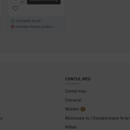
Cumpara acum
Cumpara acum
Intreaba despre produs
Intreaba despre produs
CONTUL MEU
Contul meu
Comenzi
Wishlist
0
ou
Aboneaza-te / Dezaboneaza-te la 
Afiliati