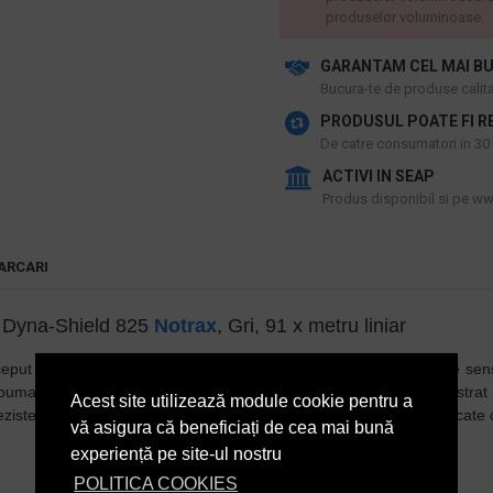
produselor voluminoase.
GARANTAM CEL MAI BU
​Bucura-te de produse calitat
PRODUSUL POATE FI R
De catre consumatori in 30 d
ACTIVI IN SEAP
Produs disponibil si pe www
ARCARI
ă Dyna-Shield 825
Notrax
, Gri, 91 x metru liniar
t pentru electricitatea statică, menținând circuitele electronice sensi
 Spuma PVC Dyna-Shield® exclusivă
Notrax
® este fabricată cu un strat
Acest site utilizează module cookie pentru a
istența la tracțiune. Proiectat pentru utilizare în zona de lucru uscate 
vă asigura că beneficiați de cea mai bună
experiență pe site-ul nostru
POLITICA COOKIES