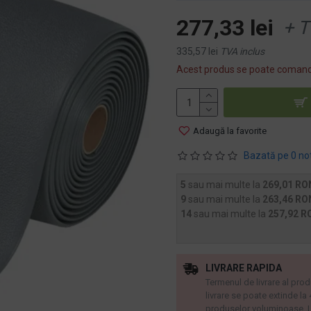
277,33 lei
+ T
335,57 lei
TVA inclus
Acest produs se poate comand
Adaugă la favorite
Bazată pe 0 no
5
sau mai multe la
269,01 RO
9
sau mai multe la
263,46 RO
14
sau mai multe la
257,92 R
LIVRARE RAPIDA
Termenul de livrare al prod
livrare se poate extinde la
produselor voluminoase. L