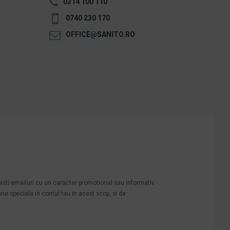
0314 100 110
0740 230 170
OFFICE@SANITO.RO
mesti emailuri cu un caracter promotional sau informativ
une speciala in contul tau in acest scop, si de