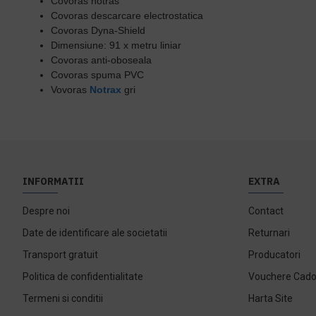
Covoras notras
Covoras descarcare electrostatica
Covoras Dyna-Shield
Dimensiune: 91 x metru liniar
Covoras anti-oboseala
Covoras spuma PVC
Vovoras
Notrax
gri
INFORMATII
EXTRA
Despre noi
Contact
Date de identificare ale societatii
Returnari
Transport gratuit
Producatori
Politica de confidentialitate
Vouchere Cad
Termeni si conditii
Harta Site