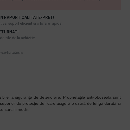
N RAPORT CALITATE-PRET!
ive, suport eficient si o livrare rapida!
ETURNAT!
e zile de la achizitie
.e-licitatie.ro
bile la siguranță de deteriorare. Proprietățile anti-oboseală sunt
 superior de protecție dur care asigură o uzură de lungă durată și
cu sarcini medii.