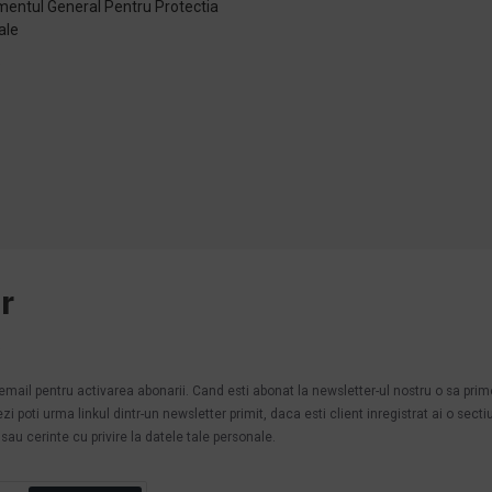
entul General Pentru Protectia
ale
e
r
.
n email pentru activarea abonarii. Cand esti abonat la newsletter-ul nostru o sa pri
poti urma linkul dintr-un newsletter primit, daca esti client inregistrat ai o secti
au cerinte cu privire la datele tale personale.