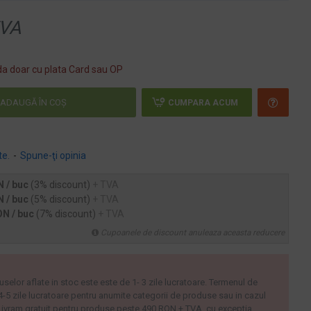
VA
a doar cu plata Card sau OP
ADAUGĂ ÎN COŞ
CUMPARA ACUM
te.
-
Spune-ţi opinia
N / buc
(3% discount)
+ TVA
N / buc
(5% discount)
+ TVA
ON / buc
(7% discount)
+ TVA
Cupoanele de discount anuleaza aceasta reducere
uselor aflate in stoc este este de 1- 3 zile lucratoare. Termenul de
 4-5 zile lucratoare pentru anumite categorii de produse sau in cazul
ivram gratuit pentru produse peste 490 RON + TVA, cu exceptia