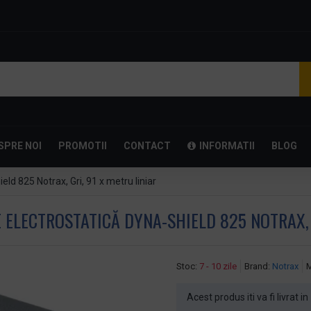
SPRE NOI
PROMOTII
CONTACT
INFORMATII
BLOG
ld 825 Notrax, Gri, 91 x metru liniar
ELECTROSTATICĂ DYNA-SHIELD 825 NOTRAX, G
Stoc:
7 - 10 zile
Brand:
Notrax
M
Acest produs iti va fi livrat in 