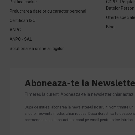
Politica cookie
GDPR - Regulam
Datelor Person
Prelucrarea datelor cu caracter personal
Oferte special
Certificari ISO
Blog
ANPC
ANPC - SAL
Solutionarea online a litigiilor
Aboneaza-te la Newslette
Fi mereu la curent. Aboneaza-te la newsletter chiar astazi
Dupa ce initiezi abonarea la newsletter-ul nostru iti vom trimite u
si cu o frecventa medie, chiar redusa. Daca doresti sa te dezabonezi 
asemenea ne poti contacta oricand pe email pentru orice intrebari s