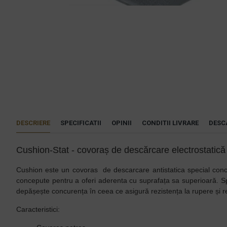
DESCRIERE
SPECIFICATII
OPINII
CONDITII LIVRARE
DESC
Cushion-Stat - covoraș de descărcare electrostatic
Cushion este un covoras de descarcare antistatica special concepu
concepute pentru a oferi aderenta cu suprafața sa superioară.
depășește concurența în ceea ce asigură rezistența la rupere și rez
Caracteristici: