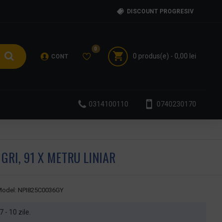
DISCOUNT PROGRESIV
0
0 produs(e) - 0,00 lei
CONT
0314100110
0740230170
RI, 91 X METRU LINIAR
odel:
NPI825C0036GY
7 - 10 zile.