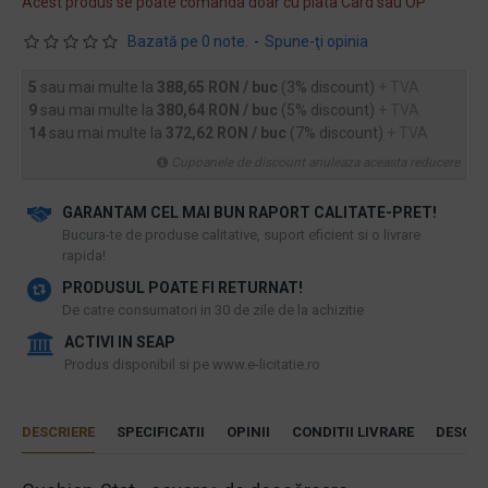
Acest produs se poate comanda doar cu plata Card sau OP
Bazată pe 0 note.
-
Spune-ţi opinia
5
sau mai multe la
388,65 RON / buc
(3% discount)
+ TVA
9
sau mai multe la
380,64 RON / buc
(5% discount)
+ TVA
14
sau mai multe la
372,62 RON / buc
(7% discount)
+ TVA
Cupoanele de discount anuleaza aceasta reducere
GARANTAM CEL MAI BUN RAPORT CALITATE-PRET!
​Bucura-te de produse calitative, suport eficient si o livrare
rapida!
PRODUSUL POATE FI RETURNAT!
De catre consumatori in 30 de zile de la achizitie
ACTIVI IN SEAP
Produs disponibil si pe www.e-licitatie.ro
DESCRIERE
SPECIFICATII
OPINII
CONDITII LIVRARE
DESCAR