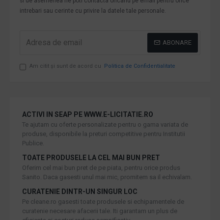
si de asemenea ne poti contacta oricand pe email pentru orice
intrebari sau cerinte cu privire la datele tale personale.
ABONARE
Am citit şi sunt de acord cu
Politica de Confidentialitate
ACTIVI IN SEAP PE WWW.E-LICITATIE.RO
Te ajutam cu oferte personalizate pentru o gama variata de
produse, disponibile la preturi competitive pentru Institutii
Publice.
TOATE PRODUSELE LA CEL MAI BUN PRET
Oferim cel mai bun pret de pe piata, pentru orice produs
Sanito. Daca gasesti unul mai mic, promitem sa il echivalam.
CURATENIE DINTR-UN SINGUR LOC
Pe cleane.ro gasesti toate produsele si echipamentele de
curatenie necesare afacerii tale. Iti garantam un plus de