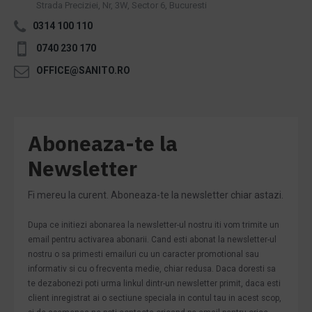
Strada Preciziei, Nr, 3W, Sector 6, Bucuresti
0314 100 110
0740 230 170
OFFICE@SANITO.RO
Aboneaza-te la
Newsletter
Fi mereu la curent. Aboneaza-te la newsletter chiar astazi.
Dupa ce initiezi abonarea la newsletter-ul nostru iti vom trimite un
email pentru activarea abonarii. Cand esti abonat la newsletter-ul
nostru o sa primesti emailuri cu un caracter promotional sau
informativ si cu o frecventa medie, chiar redusa. Daca doresti sa
te dezabonezi poti urma linkul dintr-un newsletter primit, daca esti
client inregistrat ai o sectiune speciala in contul tau in acest scop,