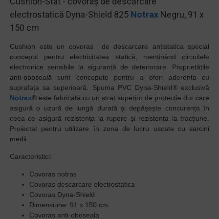
Cushion-Stat - covoraș de descărcare
electrostatică Dyna-Shield 825
Notrax
Negru, 91 x
150 cm
Cushion este un covoras de descarcare antistatica special
conceput pentru electricitatea statică, menținând circuitele
electronice sensibile la siguranță de deteriorare. Proprietățile
anti-oboseală sunt concepute pentru a oferi aderenta cu
suprafața sa superioară. Spuma PVC Dyna-Shield® exclusivă
Notrax
® este fabricată cu un strat superior de protecție dur care
asigură o uzură de lungă durată și depășește concurența în
ceea ce asigură rezistența la rupere și rezistența la tracțiune.
Proiectat pentru utilizare în zona de lucru uscate cu sarcini
medii.
Caracteristici:
Covoras notras
Covoras descarcare electrostatica
Covoras Dyna-Shield
Dimensiune: 91 x 150 cm
Covoras anti-oboseala