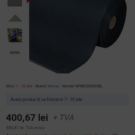
Stoc:
7 - 10 zile
Brand:
Notrax
Model:
NPI825S0035BL
Acest produs iti va fi livrat in 7 - 10 zile.
400,67 lei
+ TVA
484,81 lei
TVA inclus