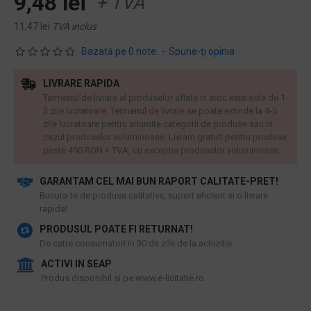
9,48 lei
+ TVA
11,47 lei
TVA inclus
Bazată pe 0 note.
-
Spune-ţi opinia
LIVRARE RAPIDA
Termenul de livrare al produselor aflate in stoc este este de 1-
3 zile lucratoare. Termenul de livrare se poate extinde la 4-5
zile lucratoare pentru anumite categorii de produse sau in
cazul produselor voluminoase. Livram gratuit pentru produse
peste 490 RON + TVA, cu exceptia produselor voluminoase.
GARANTAM CEL MAI BUN RAPORT CALITATE-PRET!
​Bucura-te de produse calitative, suport eficient si o livrare
rapida!
PRODUSUL POATE FI RETURNAT!
De catre consumatori in 30 de zile de la achizitie
ACTIVI IN SEAP
Produs disponibil si pe www.e-licitatie.ro