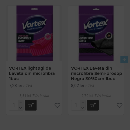
VORTEX light&glide
VORTEX Laveta din
Laveta din microfibra
microfibra Semi-prosop
1buc
Negru 30*50cm 1buc
7,28 lei
8,02 lei
+ TVA
+ TVA
8,81 lei
TVA inclus
9,70 lei
TVA inclus