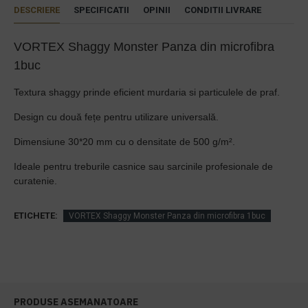
DESCRIERE
SPECIFICATII
OPINII
CONDITII LIVRARE
VORTEX Shaggy Monster Panza din microfibra
1buc
Textura shaggy prinde eficient murdaria si particulele de praf.
Design cu două fețe pentru utilizare universală.
Dimensiune 30*20 mm cu o densitate de 500 g/m².
Ideale pentru treburile casnice sau sarcinile profesionale de
curatenie.
ETICHETE:
VORTEX Shaggy Monster Panza din microfibra 1buc
PRODUSE ASEMANATOARE