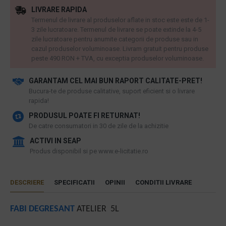
LIVRARE RAPIDA
Termenul de livrare al produselor aflate in stoc este este de 1-
3 zile lucratoare. Termenul de livrare se poate extinde la 4-5
zile lucratoare pentru anumite categorii de produse sau in
cazul produselor voluminoase. Livram gratuit pentru produse
peste 490 RON + TVA, cu exceptia produselor voluminoase.
GARANTAM CEL MAI BUN RAPORT CALITATE-PRET!
​Bucura-te de produse calitative, suport eficient si o livrare
rapida!
PRODUSUL POATE FI RETURNAT!
De catre consumatori in 30 de zile de la achizitie
ACTIVI IN SEAP
Produs disponibil si pe www.e-licitatie.ro
DESCRIERE
SPECIFICATII
OPINII
CONDITII LIVRARE
FABI
DEGRESANT
ATELIER
5L