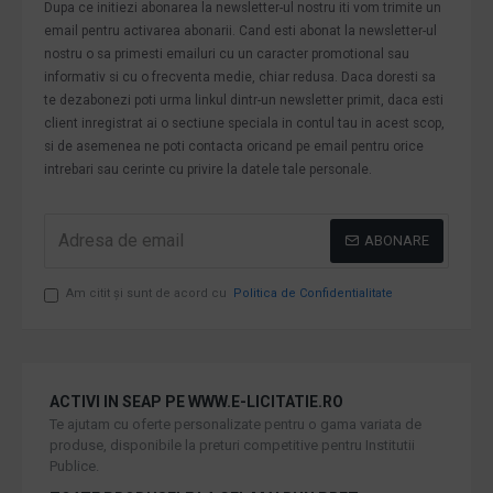
Dupa ce initiezi abonarea la newsletter-ul nostru iti vom trimite un
email pentru activarea abonarii. Cand esti abonat la newsletter-ul
nostru o sa primesti emailuri cu un caracter promotional sau
informativ si cu o frecventa medie, chiar redusa. Daca doresti sa
te dezabonezi poti urma linkul dintr-un newsletter primit, daca esti
client inregistrat ai o sectiune speciala in contul tau in acest scop,
si de asemenea ne poti contacta oricand pe email pentru orice
intrebari sau cerinte cu privire la datele tale personale.
ABONARE
Am citit şi sunt de acord cu
Politica de Confidentialitate
ACTIVI IN SEAP PE WWW.E-LICITATIE.RO
Te ajutam cu oferte personalizate pentru o gama variata de
produse, disponibile la preturi competitive pentru Institutii
Publice.