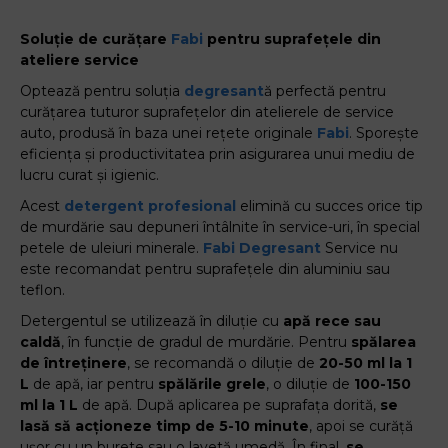
Soluție de curățare
Fabi
pentru suprafețele din
ateliere service
Optează pentru soluția
degresant
ă perfectă pentru
curățarea tuturor suprafețelor din atelierele de service
auto, produsă în baza unei rețete originale
Fabi
. Sporește
eficiența și productivitatea prin asigurarea unui mediu de
lucru curat și igienic.
Acest
detergent profesional
elimină cu succes orice tip
de murdărie sau depuneri întâlnite în service-uri, în special
petele de uleiuri minerale.
Fabi
Degresant
Service nu
este recomandat pentru suprafețele din aluminiu sau
teflon.
Detergentul se utilizează în diluție cu
apă rece sau
caldă
, în funcție de gradul de murdărie. Pentru
spălarea
de întreținere
, se recomandă o diluție de
20-50 ml la 1
L
de apă, iar pentru
spălările grele
, o diluție de
100-150
ml la 1 L
de apă. După aplicarea pe suprafața dorită,
se
lasă să acționeze timp de 5-10 minute
, apoi se curăță
ușor cu un burete sau o lavetă umedă. În final,
se