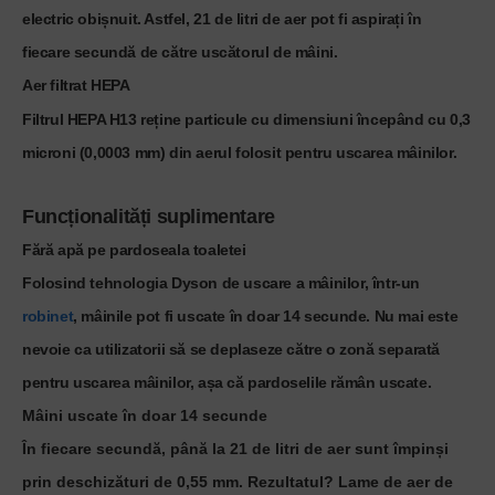
electric obișnuit. Astfel, 21 de litri de aer pot fi aspirați în
fiecare secundă de către uscătorul de mâini.
Aer filtrat HEPA
Filtrul HEPA H13 reține particule cu dimensiuni începând cu 0,3
microni (0,0003 mm) din aerul folosit pentru uscarea mâinilor.
Funcționalități suplimentare
Fără apă pe pardoseala toaletei
Folosind tehnologia Dyson de uscare a mâinilor, într-un
robinet
, mâinile pot fi uscate în doar 14 secunde. Nu mai este
nevoie ca utilizatorii să se deplaseze către o zonă separată
pentru uscarea mâinilor, așa că pardoselile rămân uscate.
Mâini uscate în doar 14 secunde
În fiecare secundă, până la 21 de litri de aer sunt împinși
prin deschizături de 0,55 mm. Rezultatul? Lame de aer de