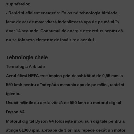
suprafetelor.
-
Rapid și eficient energetic:
Folosind tehnologia Airblade,
lame de aer de mare viteză îndepărtează apa de pe mâini în
doar 14 secunde. Consumul de energie este redus pentru că
nu se folosesc elemente de încălzire a aerului.
Tehnologie cheie
Tehnologia Airblade
Aerul filtrat HEPA este împins prin deschizături de 0,55 mm la
550 kmh pentru a îndepărta mecanic apa de pe mâini, rapid și
igienic.
Usucă mâinile cu aer la viteză de 550 kmh cu motorul digital
Dyson V4
Motorul digital Dyson V4 folosește impulsuri digitale pentru a
atinge 81000 rpm, aproape de 3 ori mai repede decât un motor