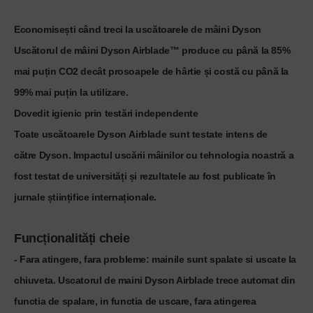
Economisești când treci la uscătoarele de mâini Dyson
Uscătorul de mâini Dyson Airblade™ produce cu până la 85%
mai puțin CO2 decât prosoapele de hârtie și costă cu până la
99% mai puțin la utilizare.
Dovedit igienic prin testări independente
Toate uscătoarele Dyson Airblade sunt testate intens de
către Dyson. Impactul uscării mâinilor cu tehnologia noastră a
fost testat de universități și rezultatele au fost publicate în
jurnale științifice internaționale.
Funcționalități cheie
- Fara atingere, fara probleme
: mainile sunt spalate si uscate la
chiuveta. Uscatorul de maini Dyson Airblade trece automat din
functia de spalare, in functia de uscare, fara atingerea