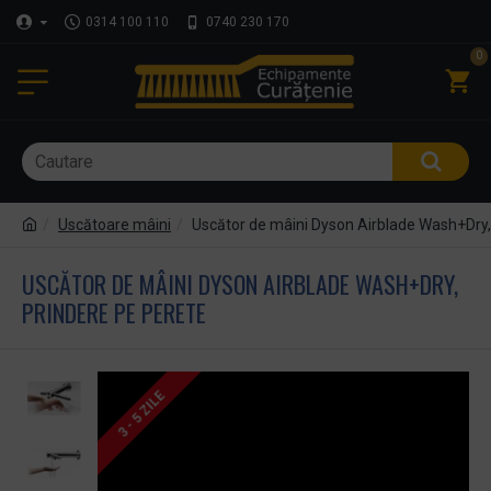
0314 100 110
0740 230 170
0
Uscătoare mâini
Uscător de mâini Dyson Airblade Wash+Dry,
USCĂTOR DE MÂINI DYSON AIRBLADE WASH+DRY,
PRINDERE PE PERETE
3 - 5 ZILE