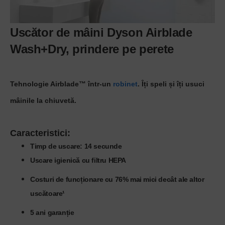
Uscător de mâini Dyson Airblade
Wash+Dry, prindere pe perete
Tehnologie Airblade™ într-un
robinet
. Îți speli și îți usuci
mâinile la chiuvetă.
Caracteristici
:
Timp de uscare: 14 secunde
Uscare igienică cu filtru HEPA
Costuri de funcționare cu 76% mai mici decât ale altor
uscătoare¹
5 ani garanție