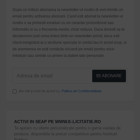
Dupa ce initiezi abonarea la newsletter-ul nostru iti vom trimite un
email pentru activarea abonarii. Cand esti abonat la newsletter-ul
nostru o sa primesti emailuri cu un caracter promotional sau
informativ si cu o frecventa medie, chiar redusa. Daca doresti sa te
dezabonezi poti urma linkul dintr-un newsletter primit, daca esti
client inregistrat ai o sectiune speciala in contul tau in acest scop, si
de asemenea ne poti contacta oricand pe email pentru orice
intrebari sau cerinte cu privire la datele tale personale.
ABONARE
Am citit şi sunt de acord cu
Politica de Confidentialitate
ACTIVI IN SEAP PE WWW.E-LICITATIE.RO
Te ajutam cu oferte personalizate pentru o gama variata de
produse, disponibile la preturi competitive pentru Institutii
Publice.