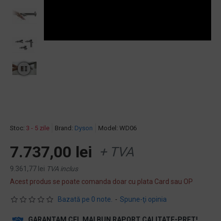
Stoc:
3 - 5 zile
Brand:
Dyson
Model:
WD06
7.737,00 lei
+ TVA
9.361,77 lei
TVA inclus
Acest produs se poate comanda doar cu plata Card sau OP
Bazată pe 0 note.
-
Spune-ţi opinia
GARANTAM CEL MAI BUN RAPORT CALITATE-PRET!