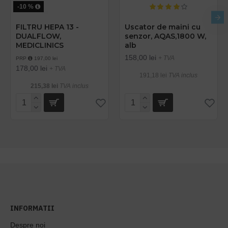
-10 %
FILTRU HEPA 13 -
Uscator de maini cu
DUALFLOW,
senzor, AQAS,1800 W,
MEDICLINICS
alb
158,00 lei
+ TVA
PRP
197,00 lei
178,00 lei
+ TVA
191,18 lei
TVA inclus
215,38 lei
TVA inclus
INFORMATII
Despre noi