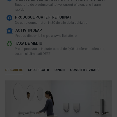
​Bucura-te de produse calitative, suport eficient si o livrare
rapida!
PRODUSUL POATE FI RETURNAT!
De catre consumatori in 30 de zile de la achizitie
ACTIVI IN SEAP
Produs disponibil si pe www.e-licitatie.ro
TAXA DE MEDIU
Pretul produsului include costul de 9,08 lei aferent colectarii,
tratarii si eliminarii DEEE.
DESCRIERE
SPECIFICATII
OPINII
CONDITII LIVRARE