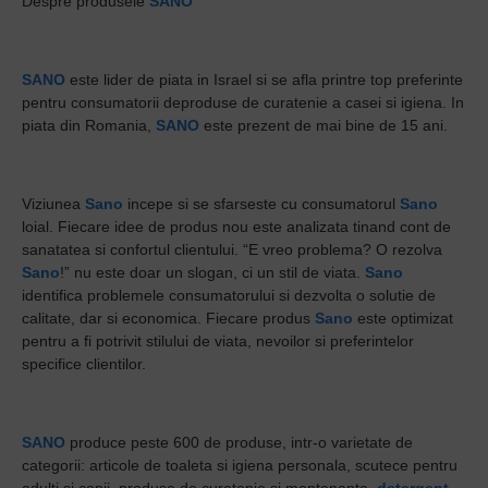
Despre produsele
SANO
SANO
este lider de piata in Israel si se afla printre top preferinte
pentru consumatorii deproduse de curatenie a casei si igiena. In
piata din Romania,
SANO
este prezent de mai bine de 15 ani.
Viziunea
Sano
incepe si se sfarseste cu consumatorul
Sano
loial. Fiecare idee de produs nou este analizata tinand cont de
sanatatea si confortul clientului. “E vreo problema? O rezolva
Sano
!” nu este doar un slogan, ci un stil de viata.
Sano
identifica problemele consumatorului si dezvolta o solutie de
calitate, dar si economica. Fiecare produs
Sano
este optimizat
pentru a fi potrivit stilului de viata, nevoilor si preferintelor
specifice clientilor.
SANO
produce peste 600 de produse, intr-o varietate de
categorii: articole de toaleta si igiena personala, scutece pentru