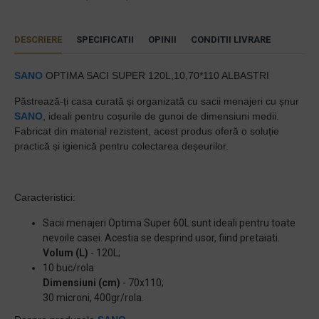
DESCRIERE
SPECIFICATII
OPINII
CONDITII LIVRARE
SANO
OPTIMA SACI SUPER 120L,10,70*110 ALBASTRI
Păstrează-ți casa curată și organizată cu sacii menajeri cu șnur
SANO
, ideali pentru coșurile de gunoi de dimensiuni medii.
Fabricat din material rezistent, acest produs oferă o soluție
practică și igienică pentru colectarea deșeurilor.
Caracteristici:
Sacii menajeri Optima Super 60L sunt ideali pentru toate
nevoile casei. Acestia se desprind usor, fiind pretaiati.
Volum (L)
- 120L;
10 buc/rola
Dimensiuni (cm)
- 70x110;
30 microni, 400gr/rola.