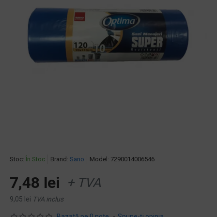
Stoc:
În Stoc
Brand:
Sano
Model:
7290014006546
7,48 lei
+ TVA
9,05 lei
TVA inclus
Bazată pe 0 note.
-
Spune-ţi opinia