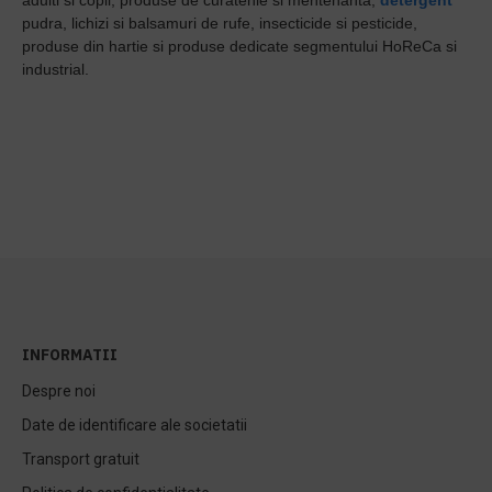
adulti si copii, produse de curatenie si mentenanta,
detergent
pudra, lichizi si balsamuri de rufe, insecticide si pesticide,
produse din hartie si produse dedicate segmentului HoReCa si
industrial.
INFORMATII
Despre noi
Date de identificare ale societatii
Transport gratuit