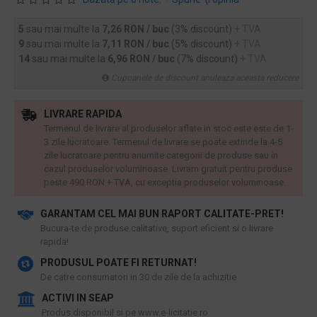
5
sau mai multe la
7,26 RON / buc
(3% discount)
+ TVA
9
sau mai multe la
7,11 RON / buc
(5% discount)
+ TVA
14
sau mai multe la
6,96 RON / buc
(7% discount)
+ TVA
Cupoanele de discount anuleaza aceasta reducere
LIVRARE RAPIDA
Termenul de livrare al produselor aflate in stoc este este de 1-
3 zile lucratoare. Termenul de livrare se poate extinde la 4-5
zile lucratoare pentru anumite categorii de produse sau in
cazul produselor voluminoase. Livram gratuit pentru produse
peste 490 RON + TVA, cu exceptia produselor voluminoase.
GARANTAM CEL MAI BUN RAPORT CALITATE-PRET!
​Bucura-te de produse calitative, suport eficient si o livrare
rapida!
PRODUSUL POATE FI RETURNAT!
De catre consumatori in 30 de zile de la achizitie
ACTIVI IN SEAP
Produs disponibil si pe www.e-licitatie.ro