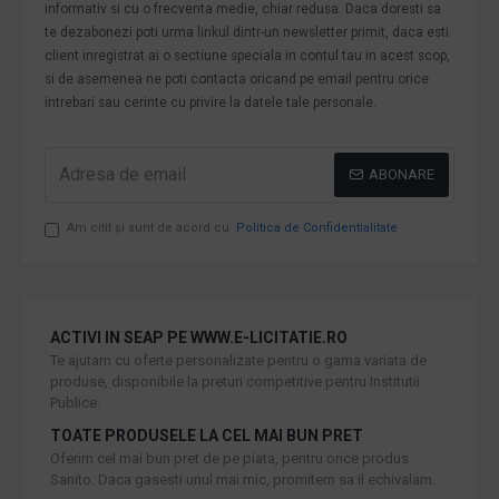
informativ si cu o frecventa medie, chiar redusa. Daca doresti sa
te dezabonezi poti urma linkul dintr-un newsletter primit, daca esti
client inregistrat ai o sectiune speciala in contul tau in acest scop,
si de asemenea ne poti contacta oricand pe email pentru orice
intrebari sau cerinte cu privire la datele tale personale.
ABONARE
Am citit şi sunt de acord cu
Politica de Confidentialitate
ACTIVI IN SEAP PE WWW.E-LICITATIE.RO
Te ajutam cu oferte personalizate pentru o gama variata de
produse, disponibile la preturi competitive pentru Institutii
Publice.
TOATE PRODUSELE LA CEL MAI BUN PRET
Oferim cel mai bun pret de pe piata, pentru orice produs
Sanito. Daca gasesti unul mai mic, promitem sa il echivalam.