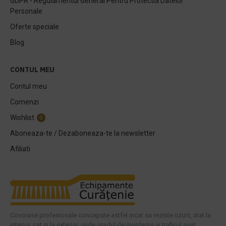
GDPR - Regulamentul General Pentru Protectia Datelor
Personale
Oferte speciale
Blog
CONTUL MEU
Contul meu
Comenzi
Wishlist
0
Aboneaza-te / Dezaboneaza-te la newsletter
Afiliati
Covorase profesionale concepute astfel incat sa reziste uzurii, atat la
interior, cat si la exterior, unde gradul de murdarire si traficul sunt