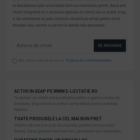
te dezabonezi poti urma linkul dintr-un newsletter primit, daca esti
client inregistrat ai o sectiune speciala in contul tau in acest scop,
si de asemenea ne poti contacta oricand pe email pentru orice
intrebari sau cerinte cu privire la datele tale personale.
ABONARE
Am citit şi sunt de acord cu
Politica de Confidentialitate
ACTIVI IN SEAP PE WWW.E-LICITATIE.RO
Te ajutam cu oferte personalizate pentru o gama variata de
produse, disponibile la preturi competitive pentru Institutii
Publice.
TOATE PRODUSELE LA CEL MAI BUN PRET
Oferim cel mai bun pret de pe piata, pentru orice produs
Sanito. Daca gasesti unul mai mic, promitem sa il echivalam.