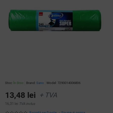
Stoc:
În Stoc
Brand:
Sano
Model:
7290014006836
13,48 lei
+ TVA
16,31 lei
TVA inclus
Bazată pe 0 note.
-
Spune-ţi opinia