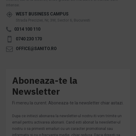
intense.
WEST BUSINESS CAMPUS
Strada Preciziei, Nr, 3W, Sector 6, Bucuresti
0314 100 110
0740 230 170
OFFICE@SANITO.RO
Aboneaza-te la
Newsletter
Fi mereu la curent. Aboneaza-te la newsletter chiar astazi.
Dupa ce initiezi abonarea la newsletter-ul nostru iti vom trimite un
email pentru activarea abonarii. Cand esti abonat la newsletter-ul
nostru o sa primesti emailuri cu un caracter promotional sau
informativ si cu o frecventa medie, chiar redusa. Daca doresti sa