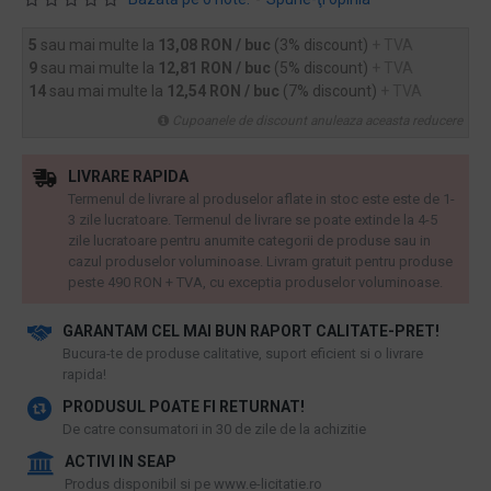
5
sau mai multe la
13,08 RON / buc
(3% discount)
+ TVA
9
sau mai multe la
12,81 RON / buc
(5% discount)
+ TVA
14
sau mai multe la
12,54 RON / buc
(7% discount)
+ TVA
Cupoanele de discount anuleaza aceasta reducere
LIVRARE RAPIDA
Termenul de livrare al produselor aflate in stoc este este de 1-
3 zile lucratoare. Termenul de livrare se poate extinde la 4-5
zile lucratoare pentru anumite categorii de produse sau in
cazul produselor voluminoase. Livram gratuit pentru produse
peste 490 RON + TVA, cu exceptia produselor voluminoase.
GARANTAM CEL MAI BUN RAPORT CALITATE-PRET!
​Bucura-te de produse calitative, suport eficient si o livrare
rapida!
PRODUSUL POATE FI RETURNAT!
De catre consumatori in 30 de zile de la achizitie
ACTIVI IN SEAP
Produs disponibil si pe www.e-licitatie.ro