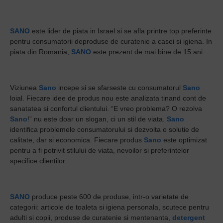
SANO
este lider de piata in Israel si se afla printre top preferinte
pentru consumatorii deproduse de curatenie a casei si igiena. In
piata din Romania,
SANO
este prezent de mai bine de 15 ani.
Viziunea
Sano
incepe si se sfarseste cu consumatorul
Sano
loial. Fiecare idee de produs nou este analizata tinand cont de
sanatatea si confortul clientului. “E vreo problema? O rezolva
Sano
!” nu este doar un slogan, ci un stil de viata.
Sano
identifica problemele consumatorului si dezvolta o solutie de
calitate, dar si economica. Fiecare produs
Sano
este optimizat
pentru a fi potrivit stilului de viata, nevoilor si preferintelor
specifice clientilor.
SANO
produce peste 600 de produse, intr-o varietate de
categorii: articole de toaleta si igiena personala, scutece pentru
adulti si copii, produse de curatenie si mentenanta,
detergent