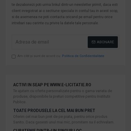
te dezabonezi poti urma linkul dintr-un newsletter primit, daca esti
client inregistrat ai o sectiune speciala in contul tau in acest scop,
si de asemenea ne poti contacta oricand pe email pentru orice
intrebari sau cerinte cu privire la datele tale personale.
ABONARE
Am citit şi sunt de acord cu
Politica de Confidentialitate
ACTIVI IN SEAP PE WWW.E-LICITATIE.RO
Te ajutam cu oferte personalizate pentru o gama variata de
produse, disponibile la preturi competitive pentru Institutii
Publice.
TOATE PRODUSELE LA CEL MAI BUN PRET
Oferim cel mai bun pret de pe piata, pentru orice produs
Sanito. Daca gasesti unul mai mic, promitem sa il echivalam.
CURATENIE DINTR-UN SINGUR LOC