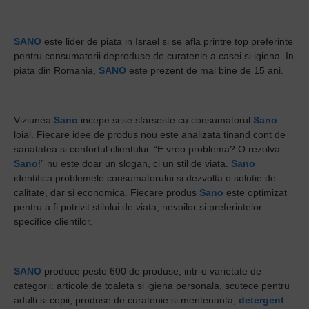
SANO
este lider de piata in Israel si se afla printre top preferinte
pentru consumatorii deproduse de curatenie a casei si igiena. In
piata din Romania,
SANO
este prezent de mai bine de 15 ani.
Viziunea
Sano
incepe si se sfarseste cu consumatorul
Sano
loial. Fiecare idee de produs nou este analizata tinand cont de
sanatatea si confortul clientului. “E vreo problema? O rezolva
Sano
!” nu este doar un slogan, ci un stil de viata.
Sano
identifica problemele consumatorului si dezvolta o solutie de
calitate, dar si economica. Fiecare produs
Sano
este optimizat
pentru a fi potrivit stilului de viata, nevoilor si preferintelor
specifice clientilor.
SANO
produce peste 600 de produse, intr-o varietate de
categorii: articole de toaleta si igiena personala, scutece pentru
adulti si copii, produse de curatenie si mentenanta,
detergent