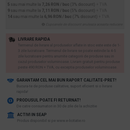
5
sau mai multe la
7,26 RON / buc
(3% discount)
+ TVA
9
sau mai multe la
7,11 RON / buc
(5% discount)
+ TVA
14
sau mai multe la
6,96 RON / buc
(7% discount)
+ TVA
Cupoanele de discount anuleaza aceasta reducere
LIVRARE RAPIDA
Termenul de livrare al produselor aflate in stoc este este de 1-
3 zile lucratoare. Termenul de livrare se poate extinde la 4-5
zile lucratoare pentru anumite categorii de produse sau in
cazul produselor voluminoase. Livram gratuit pentru produse
peste 490 RON + TVA, cu exceptia produselor voluminoase.
GARANTAM CEL MAI BUN RAPORT CALITATE-PRET!
​Bucura-te de produse calitative, suport eficient si o livrare
rapida!
PRODUSUL POATE FI RETURNAT!
De catre consumatori in 30 de zile de la achizitie
ACTIVI IN SEAP
Produs disponibil si pe www.e-licitatie.ro