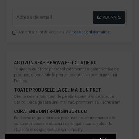
ABONARE
Am citit şi sunt de acord cu
Politica de Confidentialitate
ACTIVI IN SEAP PE WWW.E-LICITATIE.RO
Te ajutam cu oferte personalizate pentru o gama variata de
produse, disponibile la preturi competitive pentru Institutii
Publice.
TOATE PRODUSELE LA CEL MAI BUN PRET
Oferim cel mai bun pret de pe piata, pentru orice produs
Sanito. Daca gasesti unul mai mic, promitem sa il echivalam.
CURATENIE DINTR-UN SINGUR LOC
Pe cleane.ro gasesti toate produsele si echipamentele de
curatenie necesare afacerii tale. Iti garantam un plus de
eficienta si costuri reduse semnificativ.
RETUR IN 30 DE ZILE