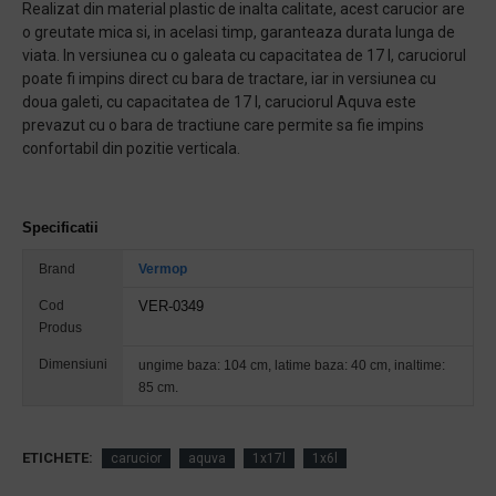
Realizat din material plastic de inalta calitate, acest carucior are
o greutate mica si, in acelasi timp, garanteaza durata lunga de
viata. In versiunea cu o galeata cu capacitatea de 17 l, caruciorul
poate fi impins direct cu bara de tractare, iar in versiunea cu
doua galeti, cu capacitatea de 17 l, caruciorul Aquva este
prevazut cu o bara de tractiune care permite sa fie impins
confortabil din pozitie verticala.
Specificatii
Brand
Vermop
Cod
VER-0349​
Produs
Dimensiuni
ungime baza: 104 cm, latime baza: 40 cm, inaltime:
85 cm.
ETICHETE:
carucior
aquva
1x17l
1x6l