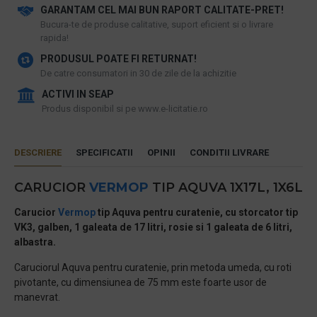
GARANTAM CEL MAI BUN RAPORT CALITATE-PRET!
​Bucura-te de produse calitative, suport eficient si o livrare
rapida!
PRODUSUL POATE FI RETURNAT!
De catre consumatori in 30 de zile de la achizitie
ACTIVI IN SEAP
Produs disponibil si pe www.e-licitatie.ro
DESCRIERE
SPECIFICATII
OPINII
CONDITII LIVRARE
CARUCIOR
VERMOP
TIP AQUVA 1X17L, 1X6L
Carucior
Vermop
tip Aquva pentru curatenie, cu storcator tip
VK3, galben, 1 galeata de 17 litri, rosie si 1 galeata de 6 litri,
albastra.
Caruciorul Aquva pentru curatenie, prin metoda umeda, cu roti
pivotante, cu dimensiunea de 75 mm este foarte usor de
manevrat.