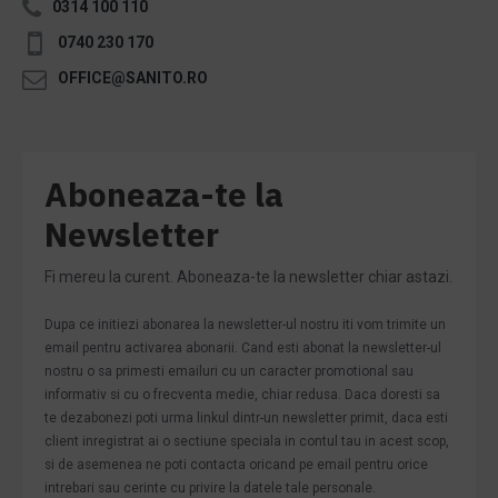
0314 100 110
0740 230 170
OFFICE@SANITO.RO
Aboneaza-te la
Newsletter
Fi mereu la curent. Aboneaza-te la newsletter chiar astazi.
Dupa ce initiezi abonarea la newsletter-ul nostru iti vom trimite un
email pentru activarea abonarii. Cand esti abonat la newsletter-ul
nostru o sa primesti emailuri cu un caracter promotional sau
informativ si cu o frecventa medie, chiar redusa. Daca doresti sa
te dezabonezi poti urma linkul dintr-un newsletter primit, daca esti
client inregistrat ai o sectiune speciala in contul tau in acest scop,
si de asemenea ne poti contacta oricand pe email pentru orice
intrebari sau cerinte cu privire la datele tale personale.