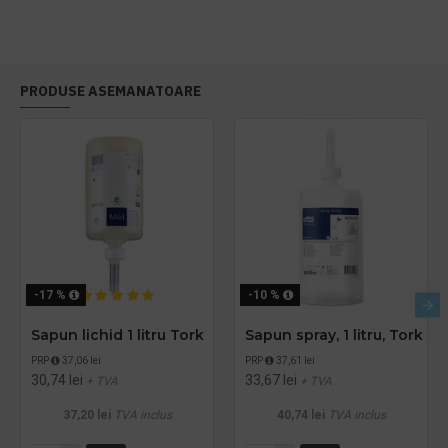
PRODUSE ASEMANATOARE
-17 %
-10 %
Sapun lichid 1 litru Tork
Sapun spray, 1 litru, Tork
PRP
37,06 lei
PRP
37,61 lei
30,74 lei
33,67 lei
+ TVA
+ TVA
37,20 lei
TVA inclus
40,74 lei
TVA inclus