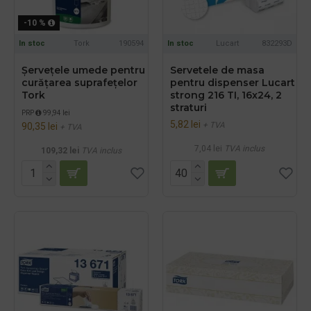
-10 %
In stoc
Tork
190594
In stoc
Lucart
832293D
Șervețele umede pentru
Servetele de masa
curățarea suprafețelor
pentru dispenser Lucart
Tork
strong 216 TI, 16x24, 2
straturi
PRP
99,94 lei
5,82 lei
+ TVA
90,35 lei
+ TVA
7,04 lei
TVA inclus
109,32 lei
TVA inclus