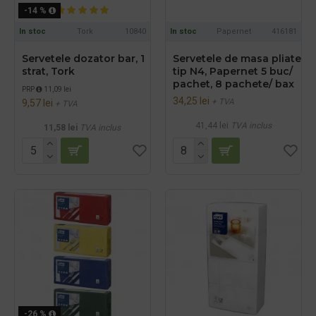
-14 %
In stoc
Tork
10840
In stoc
Papernet
416181
Servetele dozator bar, 1
Servetele de masa pliate
strat, Tork
tip N4, Papernet 5 buc/
pachet, 8 pachete/ bax
PRP
11,09 lei
34,25 lei
+ TVA
9,57 lei
+ TVA
41,44 lei
TVA inclus
11,58 lei
TVA inclus
-26 %