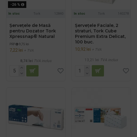
-26 %
In stoc
Tork
12840
In stoc
Tork
140278
Șervețele de Masă
Șervețele Faciale, 2
pentru Dozator Tork
straturi, Tork Cube
Xpressnap® Natural
Premium Extra Delicat,
100 buc.
PRP
9,75 lei
10,92 lei
+ TVA
7,22 lei
+ TVA
13,21 lei
TVA inclus
8,74 lei
TVA inclus