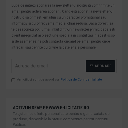
Dupa ce initiezi abonarea la newsletter-ul nostru iti vom trimite un
email pentru activarea abonarii. Cand esti abonat la newsletter-ul
nostru o sa primesti emailuri cu un caracter promotional sau
informativ si cu o frecventa medie, chiar redusa. Daca doresti sa
te dezabonezi poti urma linkul dintr-un newsletter primit, daca esti
client inregistrat ai o sectiune speciala in contul tau in acest scop,
si de asemenea ne poti contacta oricand pe email pentru orice
intrebari sau cerinte cu privire la datele tale personale.
ABONARE
Am citit şi sunt de acord cu
Politica de Confidentialitate
ACTIVI IN SEAP PE WWW.E-LICITATIE.RO
Te ajutam cu oferte personalizate pentru o gama variata de
produse, disponibile la preturi competitive pentru Institutii
Publice.