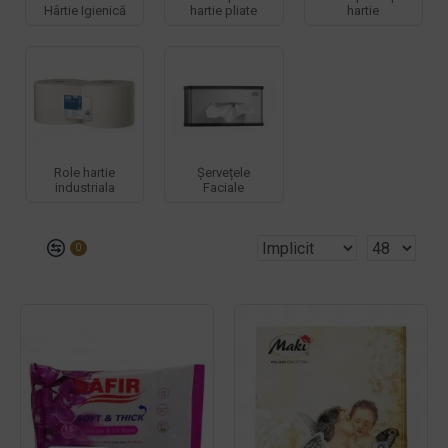
Hârtie Igienică
hartie pliate
hartie
Role hartie
Șervețele
industriala
Faciale
0