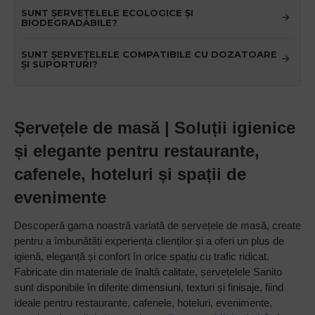
SUNT ȘERVEȚELELE ECOLOGICE ȘI
BIODEGRADABILE?
SUNT ȘERVEȚELELE COMPATIBILE CU DOZATOARE
ȘI SUPORTURI?
Șervețele de masă | Soluții igienice
și elegante pentru restaurante,
cafenele, hoteluri și spații de
evenimente
Descoperă gama noastră variată de șervețele de masă, create
pentru a îmbunătăți experiența clienților și a oferi un plus de
igienă, eleganță și confort în orice spațiu cu trafic ridicat.
Fabricate din materiale de înaltă calitate, șervețelele Sanito
sunt disponibile în diferite dimensiuni, texturi și finisaje, fiind
ideale pentru restaurante, cafenele, hoteluri, evenimente,