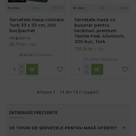
In stoc
Tork
477215
In stoc
Tork
15660
Servetele masa colorate
Servețele masă cu
Tork 33 x 33 cm, 200
buzunar pentru
buc/pachet
tacâmuri, premium
Textile Feel, 40x40cm,
PRP
38,87 lei
200 buc, Tork
28,79 lei
+ TVA
150,36 lei
+ TVA
34,84 lei
TVA inclus
181,94 lei
TVA inclus
Afişare 1 - 14 din 14 (1 pagini)
INTREBARI FRECVENTE
CE TIPURI DE ȘERVEȚELE PENTRU MASĂ OFERIȚI?