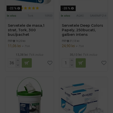
-22 %
-20 %
In stoc
Tork
10933
In stoc
AQAS
SANRMP214
Servetele de masa,1
Servetele Deep Colors
strat, Tork, 300
Papely, 250bucati,
buc/pachet
galben intens
PRP
14,20 lei
PRP
31,13 lei
11,06 lei
24,90 lei
+ TVA
+ TVA
13,38 lei
TVA inclus
30,13 lei
TVA inclus