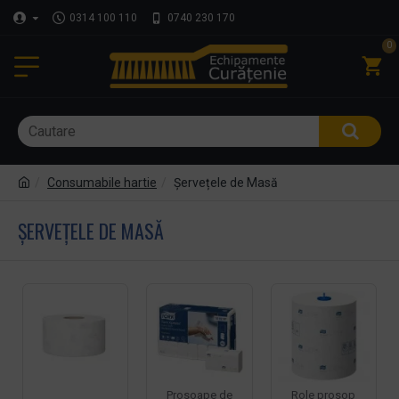
0314 100 110
0740 230 170
0
Consumabile hartie
Șervețele de Masă
ȘERVEȚELE DE MASĂ
Prosoape de
Role prosop