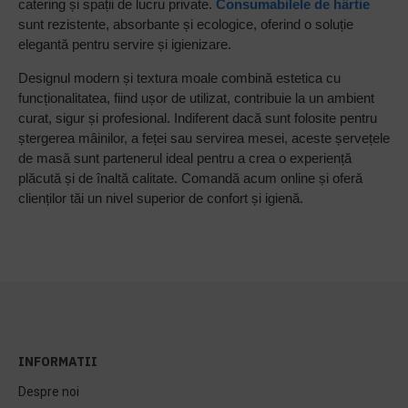
catering și spații de lucru private.
Consumabilele de hârtie
sunt rezistente, absorbante și ecologice, oferind o soluție
elegantă pentru servire și igienizare.
Designul modern și textura moale combină estetica cu
funcționalitatea, fiind ușor de utilizat, contribuie la un ambient
curat, sigur și profesional. Indiferent dacă sunt folosite pentru
ștergerea mâinilor, a feței sau servirea mesei, aceste șervețele
de masă sunt partenerul ideal pentru a crea o experiență
plăcută și de înaltă calitate. Comandă acum online și oferă
clienților tăi un nivel superior de confort și igienă.
INFORMATII
Despre noi