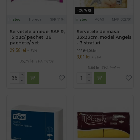
-26 %
In stoc
Horeca
SFR 1194
In stoc
AQAS
MAKI002701
Servetele umede, SAFIR,
Servetele de masa
15 buc/ pachet, 36
33x33cm, model Angels
pachete/ set
- 3 straturi
29,58 lei
+ TVA
PRP
4,06 lei
3,01 lei
+ TVA
35,79 lei
TVA inclus
3,64 lei
TVA inclus