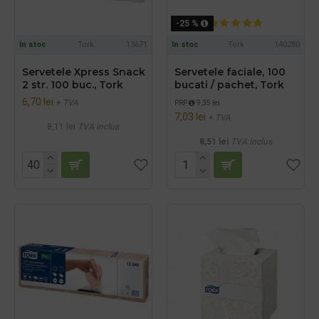
-25 %
In stoc
Tork
13671
In stoc
Tork
140280
Servetele Xpress Snack
Servetele faciale, 100
2 str. 100 buc., Tork
bucati / pachet, Tork
6,70 lei
+ TVA
PRP
9,35 lei
7,03 lei
+ TVA
8,11 lei
TVA inclus
8,51 lei
TVA inclus