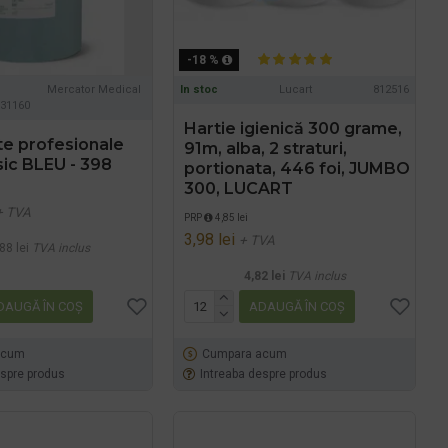
-18 %
Mercator Medical
In stoc
Lucart
812516
31160
Hartie igienică 300 grame,
te profesionale
91m, alba, 2 straturi,
ic BLEU - 398
portionata, 446 foi, JUMBO
300, LUCART
+ TVA
PRP
4,85 lei
3,98 lei
+ TVA
88 lei
TVA inclus
4,82 lei
TVA inclus
DAUGĂ ÎN COŞ
ADAUGĂ ÎN COŞ
acum
Cumpara acum
espre produs
Intreaba despre produs