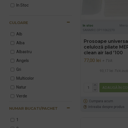
In Stoc
CULOARE
In stoc
Merca
SANMRC.CP11062270
Alb
Prosoape universa
Alba
celuloză pliate 
Albastru
clean air lad '100
77,00 lei
Angels
+ TVA
Gri
93,17 lei
TVA incl
Multicolor
Natur
ADAUGĂ ÎN CO
Verde
Cumpara acum
maro
Intreaba despre produs
NUMAR BUCATI/PACHET
1