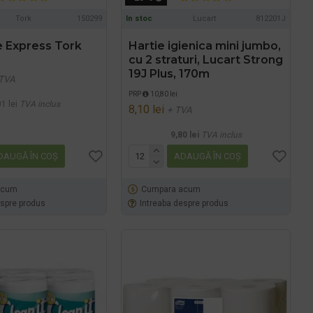
Tork
150299
In stoc
Lucart
812201J
e Express Tork
Hartie igienica mini jumbo,
cu 2 straturi, Lucart Strong
19J Plus, 170m
 TVA
PRP
10,80 lei
1 lei
TVA inclus
8,10 lei
+ TVA
9,80 lei
TVA inclus
DAUGĂ ÎN COŞ
ADAUGĂ ÎN COŞ
acum
Cumpara acum
espre produs
Intreaba despre produs