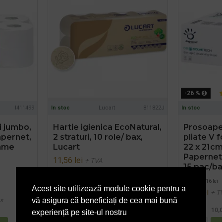
-26 %
I411499
In stoc
Lucart
811822J
In stoc
i jumbo,
Hartie igienica EcoNatural,
Prosoape 
Papernet,
2 straturi, 10 role/ bax,
pliate V 
rame
Lucart
22 x 21cm,
Papernet
11,56 lei
+ TVA
15 pac/b
13,99 lei
TVA inclus
PRP
11,16 lei
Acest site utilizează module cookie pentru a
8,27 lei
+ T
vă asigura că beneficiați de cea mai bună
us
10,0
experiență pe site-ul nostru