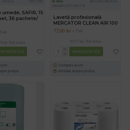
Horeca
SFR 1194
In stoc
Mercator Medical
SANMRC.CP11061170
e umede, SAFIR, 15
Lavetă profesională
het, 36 pachete/
MERCATOR CLEAN AIR 100
77,00 lei
+ TVA
 TVA
93,17 lei
TVA inclus
9 lei
TVA inclus
DAUGĂ ÎN COŞ
ADAUGĂ ÎN COŞ
acum
Cumpara acum
espre produs
Intreaba despre produs