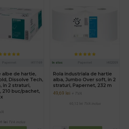
Papernet
I411169
In stoc
Papernet
I402059
albe de hartie,
Rola industriala de hartie
fold, Dissolve Tech,
alba, Jumbo Over soft, in 2
 in 2 straturi,
straturi, Papernet, 232 m
, 210 buc/pachet,
49,69 lei
+ TVA
ax
60,12 lei
TVA inclus
VA
1 lei
TVA inclus