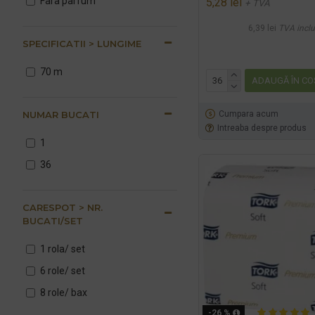
Fara parfum
5,28 lei
+ TVA
6,39 lei
TVA inclu
SPECIFICATII > LUNGIME
70 m
ADAUGĂ ÎN CO
NUMAR BUCATI
Cumpara acum
Intreaba despre produs
1
36
CARESPOT > NR.
BUCATI/SET
1 rola/ set
6 role/ set
8 role/ bax
-26 %