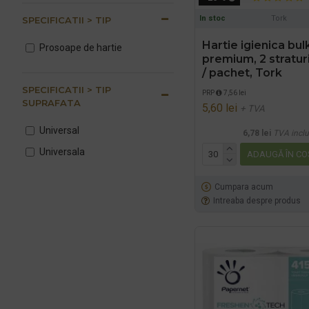
In stoc
Tork
SPECIFICATII > TIP
Hartie igienica bul
Prosoape de hartie
premium, 2 stratur
/ pachet, Tork
SPECIFICATII > TIP
PRP
7,56 lei
SUPRAFATA
5,60 lei
+ TVA
Universal
6,78 lei
TVA incl
Universala
ADAUGĂ ÎN CO
Cumpara acum
Intreaba despre produs