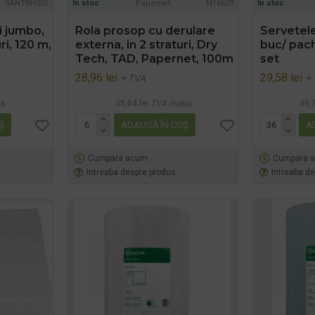
SANTBH001
In stoc
Papernet
I416623
In stoc
i jumbo,
Rola prosop cu derulare
Servetel
ri, 120 m,
externa, in 2 straturi, Dry
buc/ pac
Tech, TAD, Papernet, 100m
set
28,96 lei
29,58 lei
+ TVA
+
s
35,04 lei
TVA inclus
35,7
Ş
ADAUGĂ ÎN COŞ
A
Cumpara acum
Cumpara 
Intreaba despre produs
Intreaba d