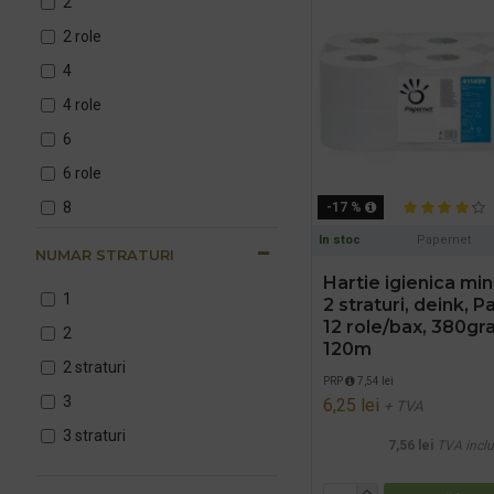
2
2 role
4
4 role
6
6 role
8
-17 %
8 role
In stoc
Papernet
NUMAR STRATURI
10 role
Hartie igienica min
1
2 straturi, deink, 
10 role/ pachet
12 role/bax, 380g
2
10role/set; 12 seturi/bax
120m
2 straturi
11
PRP
7,54 lei
3
6,25 lei
+ TVA
12
3 straturi
12 role
7,56 lei
TVA incl
12/bax