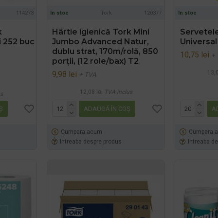
114273
In stoc
Tork
120377
In stoc
k
Hârtie igienică Tork Mini
Servetel
i 252 buc
Jumbo Advanced Natur,
Universal
dublu strat, 170m/rolă, 850
10,75 lei
+
porții, (12 role/bax) T2
13,0
9,98 lei
+ TVA
12,08 lei
TVA inclus
us
Ş
ADAUGĂ ÎN COŞ
A
Cumpara acum
Cumpara 
Intreaba despre produs
Intreaba d