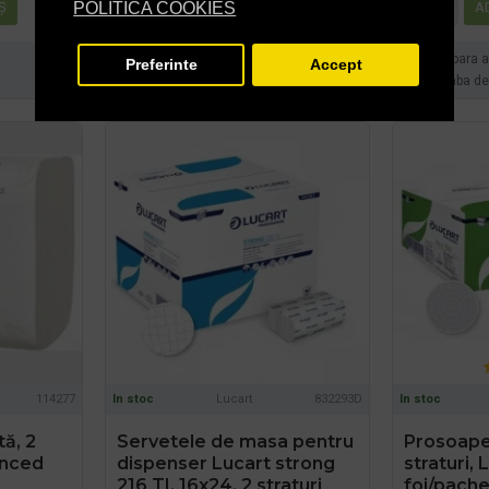
Ş
ADAUGĂ ÎN COŞ
A
POLITICA COOKIES
Cumpara acum
Cumpara 
Preferinte
Accept
Intreaba despre produs
Intreaba d
114277
In stoc
Lucart
832293D
In stoc
tă, 2
Servetele de masa pentru
Prosoape 
anced
dispenser Lucart strong
straturi, 
216 TI, 16x24, 2 straturi
foi/pache