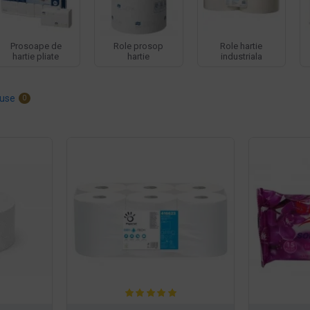
Prosoape de
Role prosop
Role hartie
hartie pliate
hartie
industriala
use
0