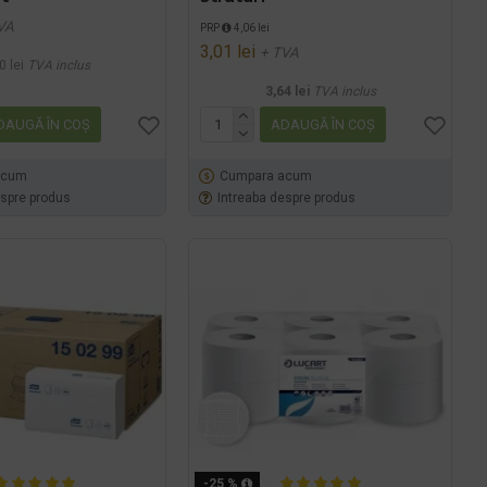
VA
PRP
4,06 lei
3,01 lei
+ TVA
0 lei
TVA inclus
3,64 lei
TVA inclus
DAUGĂ ÎN COŞ
ADAUGĂ ÎN COŞ
acum
Cumpara acum
espre produs
Intreaba despre produs
-25 %