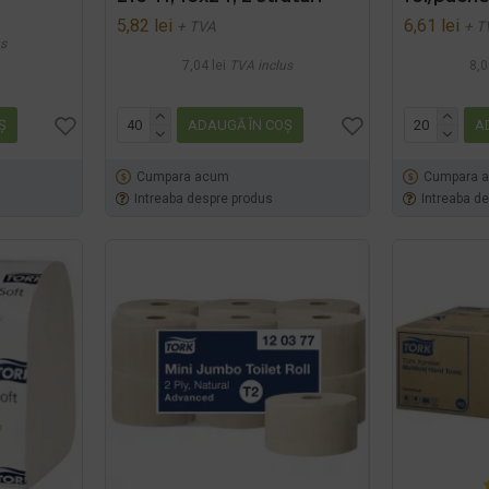
5,82 lei
6,61 lei
+ TVA
+ T
s
7,04 lei
TVA inclus
8,0
Ş
ADAUGĂ ÎN COŞ
A
Cumpara acum
Cumpara 
Intreaba despre produs
Intreaba d