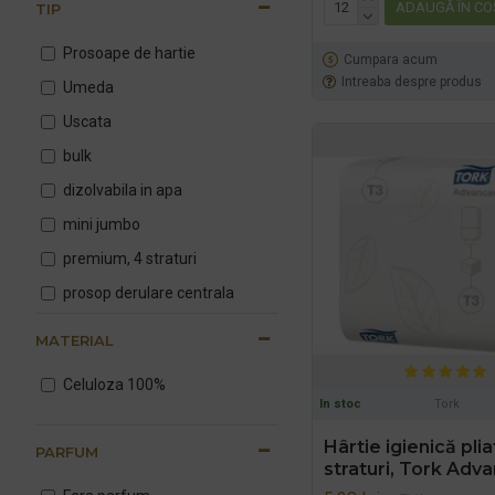
ADAUGĂ ÎN CO
TIP
24 role
Prosoape de hartie
27
Cumpara acum
Intreaba despre produs
Umeda
36
Uscata
40 buc
bulk
100
dizolvabila in apa
150
mini jumbo
200
premium, 4 straturi
210 buc/ pachet 40 pachete/
bax
prosop derulare centrala
242
MATERIAL
250
Celuloza 100%
252
In stoc
Tork
270
Hârtie igienică plia
PARFUM
straturi, Tork Adv