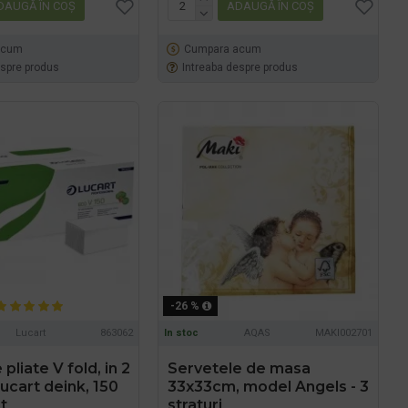
DAUGĂ ÎN COŞ
ADAUGĂ ÎN COŞ
acum
Cumpara acum
espre produs
Intreaba despre produs
-26 %
Lucart
863062
In stoc
AQAS
MAKI002701
pliate V fold, in 2
Servetele de masa
Lucart deink, 150
33x33cm, model Angels - 3
t
straturi