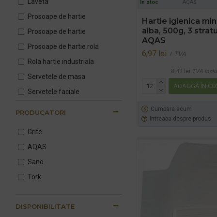
Laveta
In stoc
AQAS
Prosoape de hartie
Hartie igienica min
alba, 500g, 3 stratu
Prosoape de hartie
AQAS
Prosoape de hartie rola
6,97 lei
+ TVA
Rola hartie industriala
8,43 lei
TVA inclu
Servetele de masa
ADAUGĂ ÎN CO
Servetele faciale
Servetele umede
Cumpara acum
PRODUCATORI
Intreaba despre produs
lavete industriale
Grite
AQAS
Sano
Tork
DISPONIBILITATE