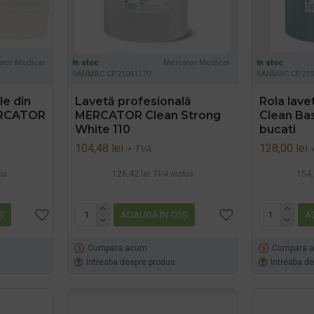
tor Medical
In stoc
Mercator Medical
In stoc
SANMRC.CP21041170
SANMRC.CP210
le din
Lavetă profesională
Rola lave
MERCATOR
MERCATOR Clean Strong
Clean Bas
White 110
bucati
104,48 lei
128,00 lei
+ TVA
us
126,42 lei
TVA inclus
154,
Ş
ADAUGĂ ÎN COŞ
A
Cumpara acum
Cumpara 
Intreaba despre produs
Intreaba d