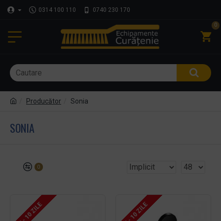
0314 100 110
0740 230 170
0
Producător
Sonia
SONIA
0
7 - 10 ZILE
7 - 10 ZILE