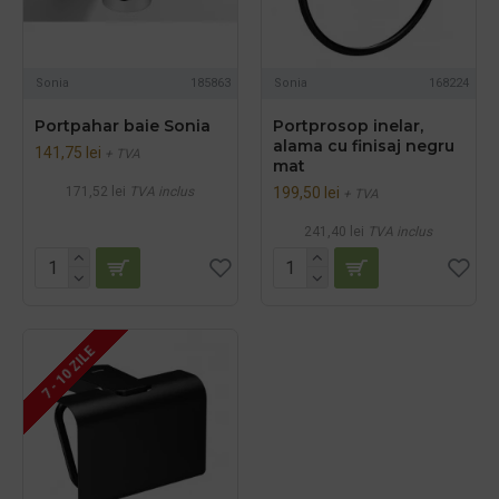
Sonia
185863
Sonia
168224
Portpahar baie Sonia
Portprosop inelar,
alama cu finisaj negru
141,75 lei
+ TVA
mat
171,52 lei
TVA inclus
199,50 lei
+ TVA
241,40 lei
TVA inclus
7 - 10 ZILE