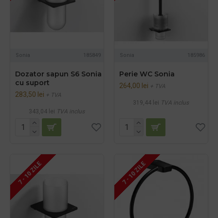
Sonia
185849
Sonia
185986
Dozator sapun S6 Sonia
Perie WC Sonia
cu suport
264,00 lei
+ TVA
283,50 lei
+ TVA
319,44 lei
TVA inclus
343,04 lei
TVA inclus
7 - 10 ZILE
7 - 10 ZILE