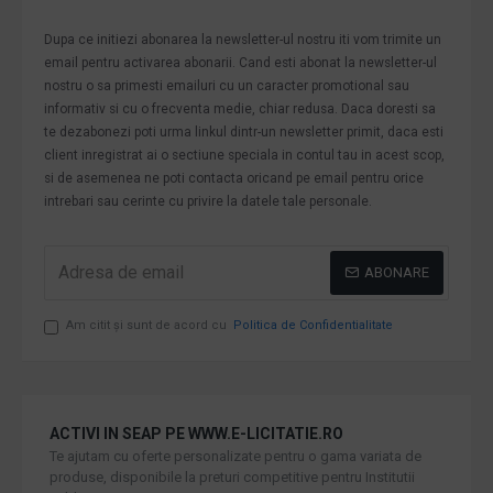
Dupa ce initiezi abonarea la newsletter-ul nostru iti vom trimite un
email pentru activarea abonarii. Cand esti abonat la newsletter-ul
nostru o sa primesti emailuri cu un caracter promotional sau
informativ si cu o frecventa medie, chiar redusa. Daca doresti sa
te dezabonezi poti urma linkul dintr-un newsletter primit, daca esti
client inregistrat ai o sectiune speciala in contul tau in acest scop,
si de asemenea ne poti contacta oricand pe email pentru orice
intrebari sau cerinte cu privire la datele tale personale.
ABONARE
Am citit şi sunt de acord cu
Politica de Confidentialitate
ACTIVI IN SEAP PE WWW.E-LICITATIE.RO
Te ajutam cu oferte personalizate pentru o gama variata de
produse, disponibile la preturi competitive pentru Institutii