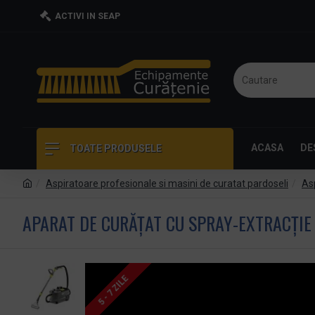
ACTIVI IN SEAP
ACASA
DE
TOATE PRODUSELE
Aspiratoare profesionale si masini de curatat pardoseli
Asp
APARAT DE CURĂȚAT CU SPRAY-EXTRACȚIE 
5 - 7 ZILE