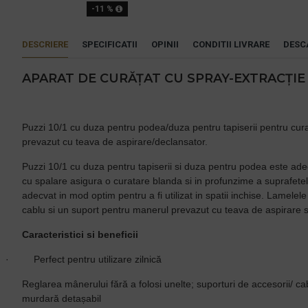
-11 %
DESCRIERE
SPECIFICATII
OPINII
CONDITII LIVRARE
DESC
APARAT DE CURĂȚAT CU SPRAY-EXTRACȚIE 
Puzzi 10/1 cu duza pentru podea/duza pentru tapiserii pentru curata
prevazut cu teava de aspirare/declansator.
Puzzi 10/1 cu duza pentru tapiserii si duza pentru podea este adecv
cu spalare asigura o curatare blanda si in profunzime a suprafetelo
adecvat in mod optim pentru a fi utilizat in spatii inchise. Lamelel
cablu si un suport pentru manerul prevazut cu teava de aspirare s
Caracteristici si beneficii
·
Perfect pentru utilizare zilnică
Reglarea mânerului fără a folosi unelte; suporturi de accesorii/ 
murdară detașabil