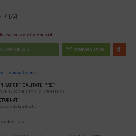
 TVA
a doar cu plata Card sau OP
ADAUGĂ ÎN COŞ
CUMPARA ACUM
te.
-
Spune-ţi opinia
N RAPORT CALITATE-PRET!
ive, suport eficient si o livrare rapida!
ETURNAT!
e zile de la achizitie
.e-licitatie.ro