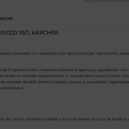
Pretul produsului include cos
ARCARI
PUZZI 10/1, KÄRCHER
rea covoarelor si a tapiseriilor prin spray-extractie. Ideal pentru supr
at in special pentru curatarea eficienta si igienica a suprafetelor mici
r textile si rezultate impresionante, in special atunci cand curatati covo
e de aspiratie flexibile permit curatarea usoara a suprafetelor aglomerat
i declansator.
cablu de curent; schimbare rapidă a duzei de podea cu duza de tapițerie