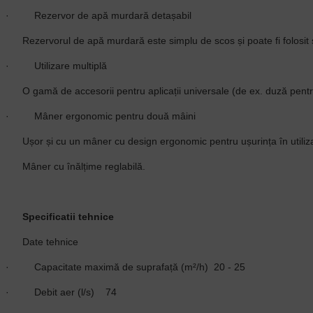
·
Rezervor de apă murdară detașabil
Rezervorul de apă murdară este simplu de scos și poate fi folosit 
·
Utilizare multiplă
O gamă de accesorii pentru aplicații universale (de ex. duză pentru
·
Mâner ergonomic pentru două mâini
Ușor și cu un mâner cu design ergonomic pentru ușurința în utiliz
Mâner cu înălțime reglabilă.
Specificatii tehnice
Date tehnice
·
Capacitate maximă de suprafață (m²/h)
20 - 25
·
Debit aer (l/s)
74