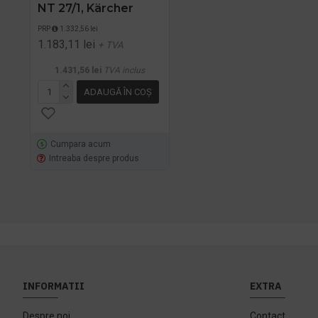
NT 27/1, Kärcher
PRP
1.332,56 lei
1.183,11 lei
+ TVA
1.431,56 lei
TVA inclus
ADAUGĂ ÎN COŞ
Cumpara acum
Intreaba despre produs
INFORMATII
EXTRA
Despre noi
Contact