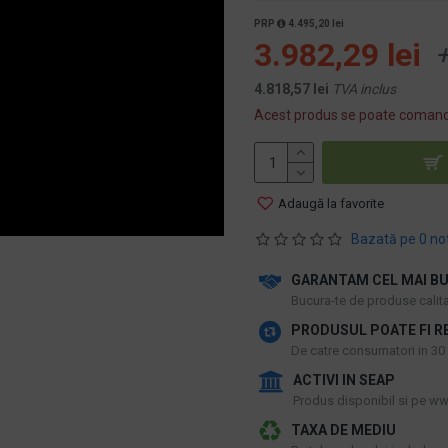
PRP
4.495,20 lei
3.982,29 lei
+
4.818,57 lei
TVA inclus
Acest produs se poate comand
Adaugă la favorite
Bazată pe 0 no
GARANTAM CEL MAI BU
​Bucura-te de produse calitat
PRODUSUL POATE FI R
De catre consumatori in 30 d
ACTIVI IN SEAP
Produs disponibil si pe www
TAXA DE MEDIU