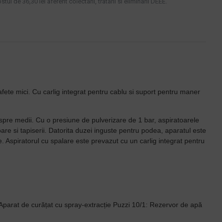
tul de 36,30 lei aferent colectarii, tratarii si eliminarii DEEE.
afete mici. Cu carlig integrat pentru cablu si suport pentru maner
 spre medii. Cu o presiune de pulverizare de 1 bar, aspiratoarele
are si tapiserii. Datorita duzei inguste pentru podea, aparatul este
e. Aspiratorul cu spalare este prevazut cu un carlig integrat pentru
.Aparat de curățat cu spray-extracție Puzzi 10/1: Rezervor de apă