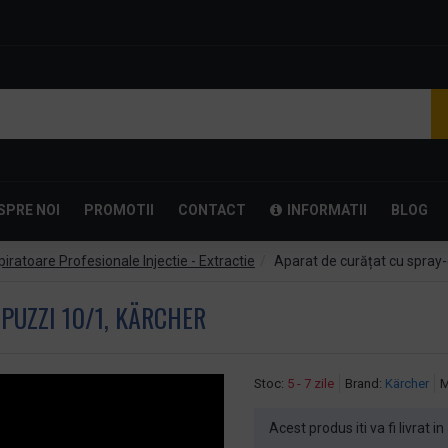
SPRE NOI
PROMOTII
CONTACT
INFORMATII
BLOG
iratoare Profesionale Injectie - Extractie
Aparat de curățat cu spray-
PUZZI 10/1, KÄRCHER
Stoc:
5 - 7 zile
Brand:
Kärcher
M
Acest produs iti va fi livrat in 