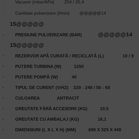
·
Vacuum (mbar/kPa)
254 / 25,4
·
Cantitate pulverizare (l/min)
@@@@@14
15@@@@@
@@@@@14
·
PRESIUNE PULVERIZARE (BAR)
15@@@@@
·
REZERVOR APĂ CURATĂ / RECICLATĂ (L)
10 / 9
·
PUTERE TURBINA (W)
1250
·
PUTERE POMPĂ (W)
40
·
TIPUL DE CURENT (V/HZ)
220 - 240 / 50 - 60
·
CULOAREA
ANTRACIT
·
GREUTATE FĂRĂ ACCESORII (KG)
10,5
·
GREUTATE CU AMBALAJ (KG)
16,1
·
DIMENSIUNI (L X L X H) (MM)
690 X 325 X 440