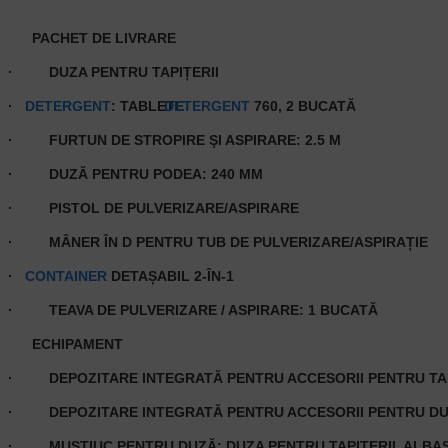
PACHET DE LIVRARE
·
DUZA PENTRU TAPIȚERII
·
DETERGENT
: TABLETE
DETERGENT
760, 2 BUCATĂ
·
FURTUN DE STROPIRE ŞI ASPIRARE: 2.5 M
·
DUZĂ PENTRU PODEA: 240 MM
·
PISTOL DE PULVERIZARE/ASPIRARE
·
MÂNER ÎN D PENTRU TUB DE PULVERIZARE/ASPIRAȚIE
·
CONTAINER
DETAȘABIL 2-ÎN-1
·
TEAVA DE PULVERIZARE / ASPIRARE: 1 BUCATĂ
ECHIPAMENT
·
DEPOZITARE INTEGRATĂ PENTRU ACCESORII PENTRU TA
·
DEPOZITARE INTEGRATĂ PENTRU ACCESORII PENTRU D
·
MUȘTIUC PENTRU DUZĂ: DUZA PENTRU TAPIȚERII, ALBA