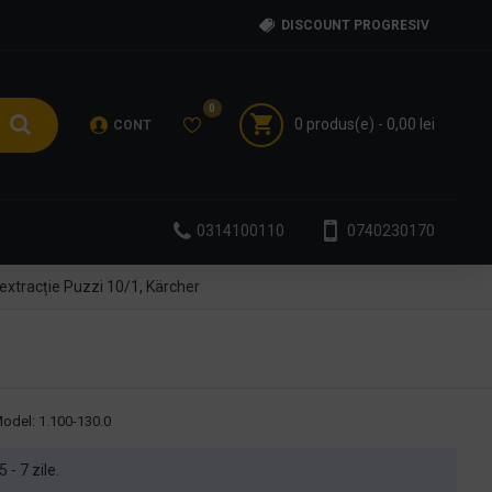
DISCOUNT PROGRESIV
0
0 produs(e) - 0,00 lei
CONT
0314100110
0740230170
extracție Puzzi 10/1, Kärcher
odel:
1.100-130.0
5 - 7 zile.