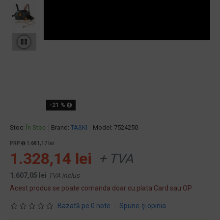
-21 %
Stoc:
În Stoc
Brand:
TASKI
Model:
7524250
PRP
1.681,17 lei
1.328,14 lei
+ TVA
1.607,05 lei
TVA inclus
Acest produs se poate comanda doar cu plata Card sau OP
Bazată pe 0 note.
-
Spune-ţi opinia