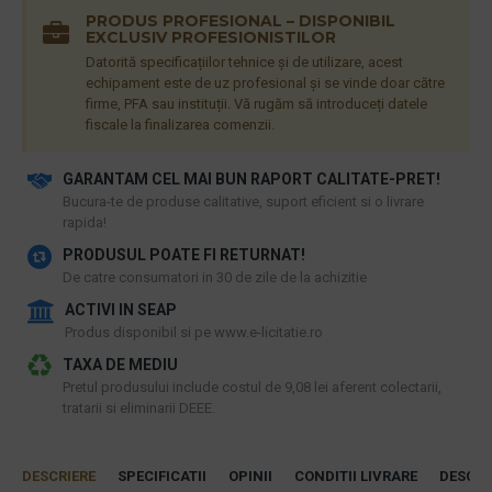
PRODUS PROFESIONAL – DISPONIBIL
EXCLUSIV PROFESIONISTILOR
Datorită specificațiilor tehnice și de utilizare, acest
echipament este de uz profesional și se vinde doar către
firme, PFA sau instituții. Vă rugăm să introduceți datele
fiscale la finalizarea comenzii.
GARANTAM CEL MAI BUN RAPORT CALITATE-PRET!
​Bucura-te de produse calitative, suport eficient si o livrare
rapida!
PRODUSUL POATE FI RETURNAT!
De catre consumatori in 30 de zile de la achizitie
ACTIVI IN SEAP
Produs disponibil si pe www.e-licitatie.ro
TAXA DE MEDIU
Pretul produsului include costul de 9,08 lei aferent colectarii,
tratarii si eliminarii DEEE.
DESCRIERE
SPECIFICATII
OPINII
CONDITII LIVRARE
DESCAR