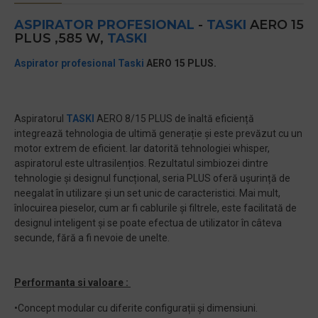
ASPIRATOR PROFESIONAL
-
TASKI
AERO 15
PLUS ,585 W,
TASKI
Aspirator profesional
Taski
AERO 15 PLUS.
Aspiratorul
TASKI
AERO 8/15 PLUS de înaltă eficiență
integrează tehnologia de ultimă generație și este prevăzut cu un
motor extrem de eficient. Iar datorită tehnologiei whisper,
aspiratorul este ultrasilențios. Rezultatul simbiozei dintre
tehnologie și designul funcțional, seria PLUS oferă ușurință de
neegalat în utilizare și un set unic de caracteristici. Mai mult,
înlocuirea pieselor, cum ar fi cablurile și filtrele, este facilitată de
designul inteligent și se poate efectua de utilizator în câteva
secunde, fără a fi nevoie de unelte.
Performanta si valoare :
•Concept modular cu diferite configurații și dimensiuni.