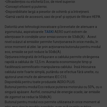
•Ultrasilențios cu etichetă Eco, de nivel superior.
•Concept eficient și puternic.
•Disponibilitate largă a pieselor de schimb și a întreținerii.
•Gamă vastă de accesorii, saci de praf și opțiuni de filtrare HEPA.
Datorită unei tehnologii inovatoare și brevetate de atenuare a
zgomotului, aspiratoarele
TASKI
AERO sunt extrem de
silențioase în condițiile unor emisii sonore de 53db(A). Acest
nivel scăzut al emisiilor permite funcționarea în orice mediu, în
orice moment al zilei. Iar prin acționarea butonului pentru modul
eco, emisiile se pot reduce la 50db(A).
Opțiunea integrată de înfășurare a cablului permite strângerea
rapidă a cablului de 12,5 m. Aceasta economisește timp și
facilitează semnificativ manipularea cablului. Însă înlocuirea
cablului este foarte simplă, putându-se efectua fără unelte, cu
ajutorul unei mufe de alimentare IEC C15.
Disponibilă pentru toate produsele AERO PLUS.
Butonul pentru modul Eco reduce puterea motorului cu 50%, cu o
singură apăsare. Astfel, consumul de energie scade, iar emisiile
de zgomot se reduc la 50db(A).
Butonul pentru modul eco permite utilizarea în orice moment al