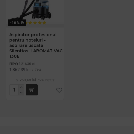
-16 %
Aspirator profesional
pentru hoteluri -
aspirare uscata,
Silentios, LABOMAT VAC
130E
PRP
2.216,30 lei
1.862,39 lei
+ TVA
2.253,49 lei
TVA inclus