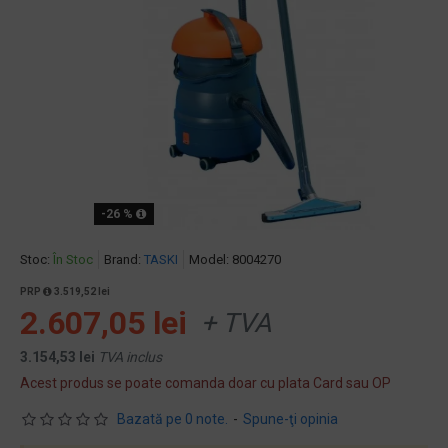
-26 %
Stoc:
În Stoc
Brand:
TASKI
Model:
8004270
PRP
3.519,52 lei
2.607,05 lei
+ TVA
3.154,53 lei
TVA inclus
Acest produs se poate comanda doar cu plata Card sau OP
Bazată pe 0 note.
-
Spune-ţi opinia