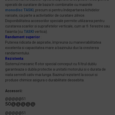
operatii de curatare de baza în combinatie cu masinile
monodisc
TASKI
, precum si pentru îndepartarea lichidelor
varsate, ca parte a activitatilor de curatare zilnice.
Disponibilitatea accesoriilor speciale permite utilizarea pentru
curatarea scarilor si suprafetelor verticale, cum ar fi ferestre sau
faianta (cu
TASKI
vertica).
Randament superior
:
Puterea ridicata de aspiratie, împreuna cu manevrabilitatea
excelenta si capacitatea mare a bazinului duc la cresterea
randamentului.
Rezistenta
:
Sistemul mecanic fl otor special conceput cu fi ltrul dublu
garanteaza o dubla protectie a unitatii motorului si o durata de
viata semnifi cativ mai lunga. Bazinul rezistent la socuri si
produse chimice asigura o durabilitate deosebita.
Accesorii:
@@@@@51
50@@@@@
@@@@@51