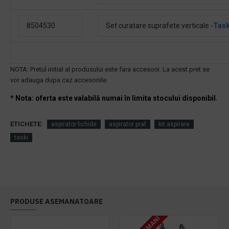
8504530
Set curatare suprafete verticale -
Task
NOTA: Pretul initial al produsului este fara accesorii. La acest pre
t se
vor adauga dupa caz accesoriile.
* Nota: oferta este valabilă numai în limita stocului disponibil.
ETICHETE:
aspirator lichide
aspirator praf
kit aspirare
taski
PRODUSE ASEMANATOARE