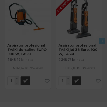
3 - 4 SAPTAMANI
Aspirator profesional
Aspirator profesional
TASKI dorsalino EURO,
TASKI jet 38 Euro, 900
900 W, TASKI
W, TASKI
4.848,49 lei
9.348,76 lei
+ TVA
+ TVA
5.866,67 lei
TVA inclus
11.312,00 lei
TVA inclus