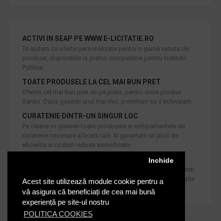
ACTIVI IN SEAP PE WWW.E-LICITATIE.RO
Te ajutam cu oferte personalizate pentru o gama variata de
produse, disponibile la preturi competitive pentru Institutii
Publice.
TOATE PRODUSELE LA CEL MAI BUN PRET
Oferim cel mai bun pret de pe piata, pentru orice produs
Sanito. Daca gasesti unul mai mic, promitem sa il echivalam.
CURATENIE DINTR-UN SINGUR LOC
Pe cleane.ro gasesti toate produsele si echipamentele de
curatenie necesare afacerii tale. Iti garantam un plus de
eficienta si costuri reduse semnificativ.
RETUR IN 30 DE ZILE
Inchide
Iti oferim produse de cea mai inalta calitate, dar daca doresti
inlocuirea sau returnarea lor, noi asiguram returul in 30 de zile
Acest site utilizează module cookie pentru a
de la achizitie catre consumatori.
vă asigura că beneficiați de cea mai bună
experiență pe site-ul nostru
POLITICA COOKIES