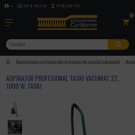
0314 100 110
0740 230 170
0
Aspiratoare profesionale si masini de curatat pardoseli
Aspir
ASPIRATOR PROFESIONAL TASKI VACUMAT 22,
1000 W, TASKI