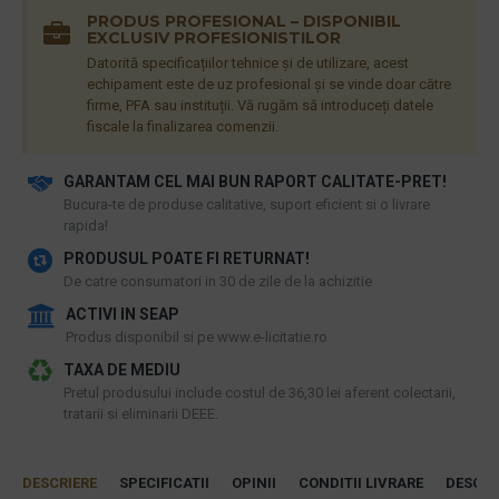
PRODUS PROFESIONAL – DISPONIBIL
EXCLUSIV PROFESIONISTILOR
Datorită specificațiilor tehnice și de utilizare, acest
echipament este de uz profesional și se vinde doar către
firme, PFA sau instituții. Vă rugăm să introduceți datele
fiscale la finalizarea comenzii.
GARANTAM CEL MAI BUN RAPORT CALITATE-PRET!
​Bucura-te de produse calitative, suport eficient si o livrare
rapida!
PRODUSUL POATE FI RETURNAT!
De catre consumatori in 30 de zile de la achizitie
ACTIVI IN SEAP
Produs disponibil si pe www.e-licitatie.ro
TAXA DE MEDIU
Pretul produsului include costul de 36,30 lei aferent colectarii,
tratarii si eliminarii DEEE.
DESCRIERE
SPECIFICATII
OPINII
CONDITII LIVRARE
DESCAR