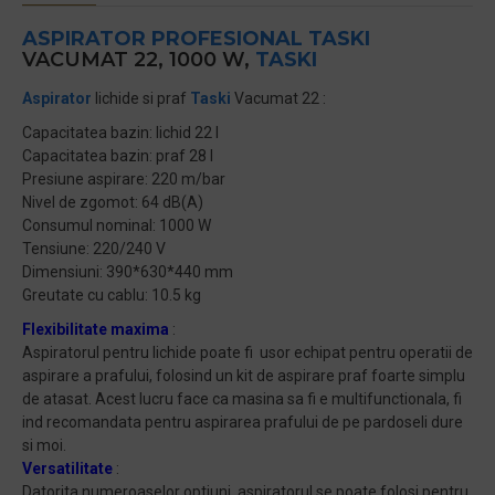
ASPIRATOR PROFESIONAL
TASKI
VACUMAT 22, 1000 W,
TASKI
Aspirator
lichide si praf
Taski
Vacumat 22 :
Capacitatea bazin: lichid 22 l
Capacitatea bazin: praf 28 l
Presiune aspirare: 220 m/bar
Nivel de zgomot: 64 dB(A)
Consumul nominal: 1000 W
Tensiune: 220/240 V
Dimensiuni: 390*630*440 mm
Greutate cu cablu: 10.5 kg
Flexibilitate maxima
:
Aspiratorul pentru lichide poate fi usor echipat pentru operatii de
aspirare a prafului, folosind un kit de aspirare praf foarte simplu
de atasat. Acest lucru face ca masina sa fi e multifunctionala, fi
ind recomandata pentru aspirarea prafului de pe pardoseli dure
si moi.
Versatilitate
:
Datorita numeroaselor optiuni, aspiratorul se poate folosi pentru