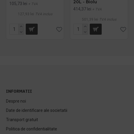
20L - Biolu
105,73 lei
+ TVA
414,37 lei
+ TVA
127,93 lei
TVA inclus
501,39 lei
TVA inclus
INFORMATII
Despre noi
Date de identificare ale societatii
Transport gratuit
Politica de confidentialitate