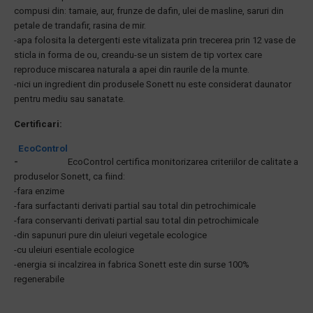
compusi din: tamaie, aur, frunze de dafin, ulei de masline, saruri din
petale de trandafir, rasina de mir.
-apa folosita la detergenti este vitalizata prin trecerea prin 12 vase de
sticla in forma de ou, creandu-se un sistem de tip vortex care
reproduce miscarea naturala a apei din raurile de la munte.
-nici un ingredient din produsele Sonett nu este considerat daunator
pentru mediu sau sanatate.
Certificari:
EcoControl
-
EcoControl certifica monitorizarea criteriilor de calitate a
produselor Sonett, ca fiind:
-fara enzime
-fara surfactanti derivati partial sau total din petrochimicale
-fara conservanti derivati partial sau total din petrochimicale
-din sapunuri pure din uleiuri vegetale ecologice
-cu uleiuri esentiale ecologice
-energia si incalzirea in fabrica Sonett este din surse 100%
regenerabile