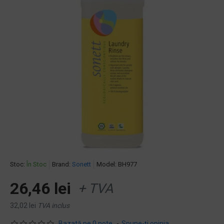
Stoc:
În Stoc
Brand:
Sonett
Model:
BH977
26,46 lei
+ TVA
32,02 lei
TVA inclus
Bazată pe 0 note.
-
Spune-ţi opinia