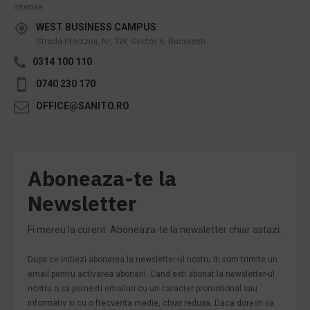
intense.
WEST BUSINESS CAMPUS
Strada Preciziei, Nr, 3W, Sector 6, Bucuresti
0314 100 110
0740 230 170
OFFICE@SANITO.RO
Aboneaza-te la
Newsletter
Fi mereu la curent. Aboneaza-te la newsletter chiar astazi.
Dupa ce initiezi abonarea la newsletter-ul nostru iti vom trimite un
email pentru activarea abonarii. Cand esti abonat la newsletter-ul
nostru o sa primesti emailuri cu un caracter promotional sau
informativ si cu o frecventa medie, chiar redusa. Daca doresti sa