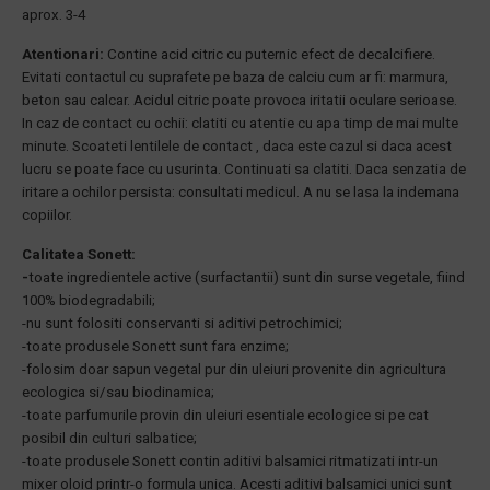
aprox. 3-4
Atentionari:
Contine acid citric cu puternic efect de decalcifiere.
Evitati contactul cu suprafete pe baza de calciu cum ar fi: marmura,
beton sau calcar. Acidul citric poate provoca iritatii oculare serioase.
In caz de contact cu ochii: clatiti cu atentie cu apa timp de mai multe
minute. Scoateti lentilele de contact , daca este cazul si daca acest
lucru se poate face cu usurinta. Continuati sa clatiti. Daca senzatia de
iritare a ochilor persista: consultati medicul. A nu se lasa la indemana
copiilor.
Calitatea Sonett:
-
toate ingredientele active (surfactantii) sunt din surse vegetale, fiind
100% biodegradabili;
-nu sunt folositi conservanti si aditivi petrochimici;
-toate produsele Sonett sunt fara enzime;
-folosim doar sapun vegetal pur din uleiuri provenite din agricultura
ecologica si/sau biodinamica;
-toate parfumurile provin din uleiuri esentiale ecologice si pe cat
posibil din culturi salbatice;
-toate produsele Sonett contin aditivi balsamici ritmatizati intr-un
mixer oloid printr-o formula unica. Acesti aditivi balsamici unici sunt