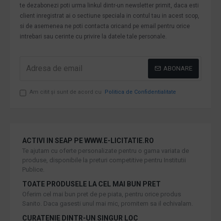
te dezabonezi poti urma linkul dintr-un newsletter primit, daca esti
client inregistrat ai o sectiune speciala in contul tau in acest scop,
si de asemenea ne poti contacta oricand pe email pentru orice
intrebari sau cerinte cu privire la datele tale personale.
ABONARE
Am citit şi sunt de acord cu
Politica de Confidentialitate
ACTIVI IN SEAP PE WWW.E-LICITATIE.RO
Te ajutam cu oferte personalizate pentru o gama variata de
produse, disponibile la preturi competitive pentru Institutii
Publice.
TOATE PRODUSELE LA CEL MAI BUN PRET
Oferim cel mai bun pret de pe piata, pentru orice produs
Sanito. Daca gasesti unul mai mic, promitem sa il echivalam.
CURATENIE DINTR-UN SINGUR LOC