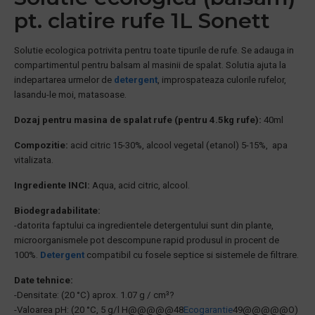
pt. clatire rufe 1L Sonett
Solutie ecologica potrivita pentru toate tipurile de rufe. Se adauga in
compartimentul pentru balsam al masinii de spalat. Solutia ajuta la
indepartarea urmelor de
detergent
, improspateaza culorile rufelor,
lasandu-le moi, matasoase.
Dozaj pentru masina de spalat rufe (pentru 4.5kg rufe):
40ml
Compozitie:
acid citric 15-30%, alcool vegetal (etanol) 5-15%, apa
vitalizata.
Ingrediente INCI:
Aqua, acid citric, alcool.
Biodegradabilitate:
-datorita faptului ca ingredientele detergentului sunt din plante,
microorganismele pot descompune rapid produsul in procent de
100%.
Detergent
compatibil cu fosele septice si sistemele de filtrare.
Date tehnice:
-Densitate: (20 °C) aprox. 1.07 g / cm³?
-Valoarea pH: (20 °C, 5 g/l H@@@@@48
Ecogarantie
49@@@@@O)