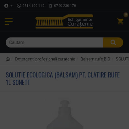
0314 100 110
0740 230 170
0
Detergenti profesionali curatenie
Balsam rufe BIO
SOLUTI
SOLUTIE ECOLOGICA (BALSAM) PT. CLATIRE RUFE
1L SONETT