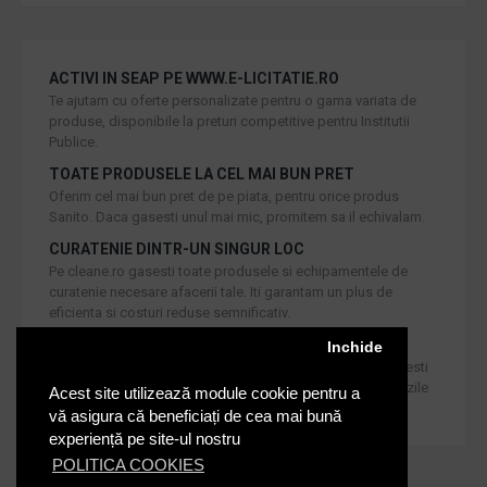
ACTIVI IN SEAP PE WWW.E-LICITATIE.RO
Te ajutam cu oferte personalizate pentru o gama variata de
produse, disponibile la preturi competitive pentru Institutii
Publice.
TOATE PRODUSELE LA CEL MAI BUN PRET
Oferim cel mai bun pret de pe piata, pentru orice produs
Sanito. Daca gasesti unul mai mic, promitem sa il echivalam.
CURATENIE DINTR-UN SINGUR LOC
Pe cleane.ro gasesti toate produsele si echipamentele de
curatenie necesare afacerii tale. Iti garantam un plus de
eficienta si costuri reduse semnificativ.
RETUR IN 30 DE ZILE
Inchide
Iti oferim produse de cea mai inalta calitate, dar daca doresti
inlocuirea sau returnarea lor, noi asiguram returul in 30 de zile
Acest site utilizează module cookie pentru a
de la achizitie catre consumatori.
vă asigura că beneficiați de cea mai bună
experiență pe site-ul nostru
POLITICA COOKIES