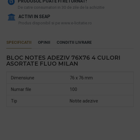
PRODUSUL POATE FI RETURNAT!
De catre consumatori in 30 de zile de la achizitie
ACTIVI IN SEAP
Produs disponibil si pe www.e-licitatie.ro
SPECIFICATII
OPINII
CONDITII LIVRARE
BLOC NOTES ADEZIV 76X76 4 CULORI
ASORTATE FLUO MILAN
Dimensiune
76 x 76 mm
Numar file
100
Tip
Notite adezive