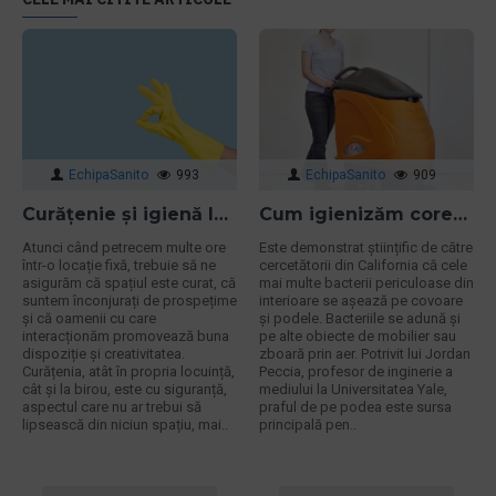
EchipaSanito
993
EchipaSanito
909
Curățenie și igienă la locul de muncă
Cum igienizăm corect podelele și covoarele împotriva bacteriilor
Atunci când petrecem multe ore
Este demonstrat științific de către
într-o locație fixă, trebuie să ne
cercetătorii din California că cele
asigurăm că spațiul este curat, că
mai multe bacterii periculoase din
suntem înconjurați de prospețime
interioare se aşează pe covoare
și că oamenii cu care
şi podele. Bacteriile se adună și
interacționăm promovează buna
pe alte obiecte de mobilier sau
dispoziție și creativitatea.
zboară prin aer. Potrivit lui Jordan
Curățenia, atât în propria locuință,
Peccia, profesor de inginerie a
cât și la birou, este cu siguranță,
mediului la Universitatea Yale,
aspectul care nu ar trebui să
praful de pe podea este sursa
lipsească din niciun spațiu, mai..
principală pen..