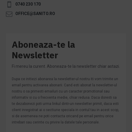
0740 230 170
OFFICE@SANITO.RO
Aboneaza-te la
Newsletter
Fi mereu la curent. Aboneaza-te la newsletter chiar astazi.
Dupa ce initiezi abonarea la newsletter-ul nostru iti vom trimite un
email pentru activarea abonarii. Cand esti abonat la newsletter-ul
nostru o sa primesti emailuri cu un caracter promotional sau
informativ si cu o frecventa medie, chiar redusa. Daca doresti sa
te dezabonezi poti urma linkul dintr-un newsletter primit, daca esti
client inregistrat ai o sectiune speciala in contul tau in acest scop,
si de asemenea ne poti contacta oricand pe email pentru orice
intrebari sau cerinte cu privire la datele tale personale.