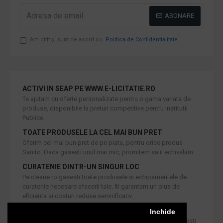
ABONARE
Am citit şi sunt de acord cu
Politica de Confidentialitate
ACTIVI IN SEAP PE WWW.E-LICITATIE.RO
Te ajutam cu oferte personalizate pentru o gama variata de
produse, disponibile la preturi competitive pentru Institutii
Publice.
TOATE PRODUSELE LA CEL MAI BUN PRET
Oferim cel mai bun pret de pe piata, pentru orice produs
Sanito. Daca gasesti unul mai mic, promitem sa il echivalam.
CURATENIE DINTR-UN SINGUR LOC
Pe cleane.ro gasesti toate produsele si echipamentele de
curatenie necesare afacerii tale. Iti garantam un plus de
eficienta si costuri reduse semnificativ.
RETUR IN 30 DE ZILE
Inchide
Iti oferim produse de cea mai inalta calitate, dar daca doresti