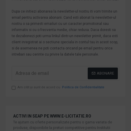
Dupa ce initiezi abonarea la newsletter-ul nostru iti vom trimite un
email pentru activarea abonarii. Cand esti abonat la newsletter-ul
nostru o sa primesti emailuri cu un caracter promotional sau
informativ si cu o frecventa medie, chiar redusa. Daca doresti sa
te dezabonezi poti urma linkul dintr-un newsletter primit, daca esti
client inregistrat ai o sectiune speciala in contul tau in acest scop,
si de asemenea ne poti contacta oricand pe email pentru orice
intrebari sau cerinte cu privire la datele tale personale.
ABONARE
Am citit şi sunt de acord cu
Politica de Confidentialitate
ACTIVI IN SEAP PE WWW.E-LICITATIE.RO
Te ajutam cu oferte personalizate pentru o gama variata de
produse, disponibile la preturi competitive pentru Institutii