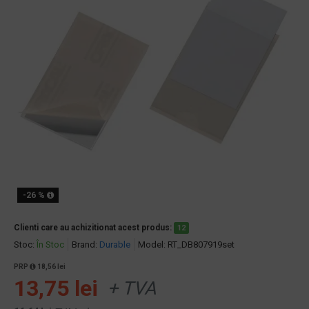
-26 %
Clienti care au achizitionat acest produs:
12
Stoc:
În Stoc
Brand:
Durable
Model:
RT_DB807919set
PRP
18,56 lei
13,75 lei
+ TVA