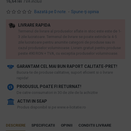
16,64 lei
TVA inclus
Bazată pe 0 note.
-
Spune-ţi opinia
LIVRARE RAPIDA
Termenul de livrare al produselor aflate in stoc este este de 1-
3 zile lucratoare. Termenul de livrare se poate extinde la 4-5
zile lucratoare pentru anumite categorii de produse sau in
cazul produselor voluminoase. Livram gratuit pentru produse
peste 490 RON + TVA, cu exceptia produselor voluminoase.
GARANTAM CEL MAI BUN RAPORT CALITATE-PRET!
​Bucura-te de produse calitative, suport eficient si o livrare
rapida!
PRODUSUL POATE FI RETURNAT!
De catre consumatori in 30 de zile de la achizitie
ACTIVI IN SEAP
Produs disponibil si pe www.e-licitatie.ro
DESCRIERE
SPECIFICATII
OPINII
CONDITII LIVRARE