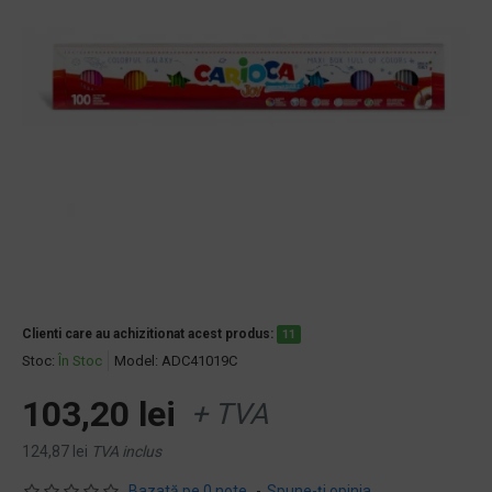
Clienti care au achizitionat acest produs:
11
Stoc:
În Stoc
Model:
ADC41019C
103,20 lei
+ TVA
124,87 lei
TVA inclus
Bazată pe 0 note.
-
Spune-ţi opinia