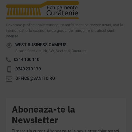
Covorase profesionale concepute astfel incat sa reziste uzurii, atat la
interior, cat si la exterior, unde gradul de murdarire si traficul sunt
intense.
WEST BUSINESS CAMPUS
Strada Preciziei, Nr, 3W, Sector 6, Bucuresti
0314 100 110
0740 230 170
OFFICE@SANITO.RO
Aboneaza-te la
Newsletter
Fi mereu la curent. Aboneaza-te la newsletter chiar astazi.