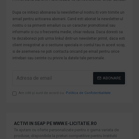
Dupa ce initiezi abonarea la newsletter-ul nostru iti vom trimite un
email pentru activarea abonarii. Cand esti abonat la newsletter-ul
nostru o sa primesti emailuri cu un caracter promotional sau
informativ si cu o frecventa medie, chiar redusa. Daca doresti sa
te dezabonezi poti urma linkul dintr-un newsletter primit, daca esti
client inregistrat ai o sectiune speciala in contul tau in acest scop,
si de asemenea ne poti contacta oricand pe email pentru orice
intrebari sau cerinte cu privire la datele tale personale.
ABONARE
Am citit şi sunt de acord cu
Politica de Confidentialitate
ACTIVI IN SEAP PE WWW.E-LICITATIE.RO
Te ajutam cu oferte personalizate pentru o gama variata de
produse, disponibile la preturi competitive pentru Institutii