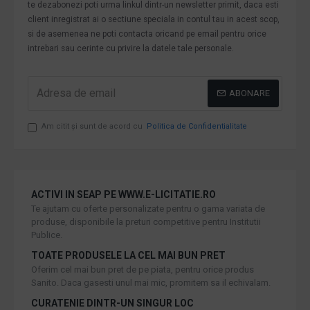
te dezabonezi poti urma linkul dintr-un newsletter primit, daca esti
client inregistrat ai o sectiune speciala in contul tau in acest scop,
si de asemenea ne poti contacta oricand pe email pentru orice
intrebari sau cerinte cu privire la datele tale personale.
ABONARE
Am citit şi sunt de acord cu
Politica de Confidentialitate
ACTIVI IN SEAP PE WWW.E-LICITATIE.RO
Te ajutam cu oferte personalizate pentru o gama variata de
produse, disponibile la preturi competitive pentru Institutii
Publice.
TOATE PRODUSELE LA CEL MAI BUN PRET
Oferim cel mai bun pret de pe piata, pentru orice produs
Sanito. Daca gasesti unul mai mic, promitem sa il echivalam.
CURATENIE DINTR-UN SINGUR LOC