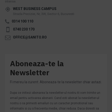
intense.
WEST BUSINESS CAMPUS
Strada Preciziei, Nr, 3W, Sector 6, Bucuresti
0314 100 110
0740 230 170
OFFICE@SANITO.RO
Aboneaza-te la
Newsletter
Fi mereu la curent. Aboneaza-te la newsletter chiar astazi.
Dupa ce initiezi abonarea la newsletter-ul nostru iti vom trimite un
email pentru activarea abonarii. Cand esti abonat la newsletter-ul
nostru o sa primesti emailuri cu un caracter promotional sau
informativ si cu o frecventa medie, chiar redusa. Daca doresti sa