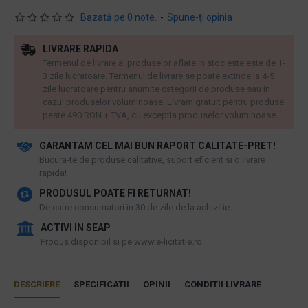
Bazată pe 0 note.
-
Spune-ţi opinia
LIVRARE RAPIDA
Termenul de livrare al produselor aflate in stoc este este de 1-
3 zile lucratoare. Termenul de livrare se poate extinde la 4-5
zile lucratoare pentru anumite categorii de produse sau in
cazul produselor voluminoase. Livram gratuit pentru produse
peste 490 RON + TVA, cu exceptia produselor voluminoase.
GARANTAM CEL MAI BUN RAPORT CALITATE-PRET!
​Bucura-te de produse calitative, suport eficient si o livrare
rapida!
PRODUSUL POATE FI RETURNAT!
De catre consumatori in 30 de zile de la achizitie
ACTIVI IN SEAP
Produs disponibil si pe www.e-licitatie.ro
DESCRIERE
SPECIFICATII
OPINII
CONDITII LIVRARE