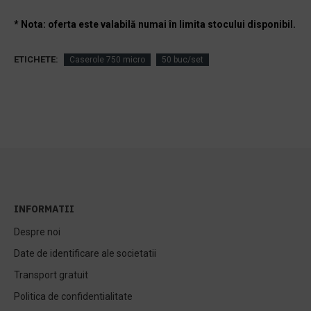
* Nota: oferta este valabilă numai în limita stocului disponibil.
ETICHETE:
Caserole 750 micro
50 buc/set
INFORMATII
Despre noi
Date de identificare ale societatii
Transport gratuit
Politica de confidentialitate