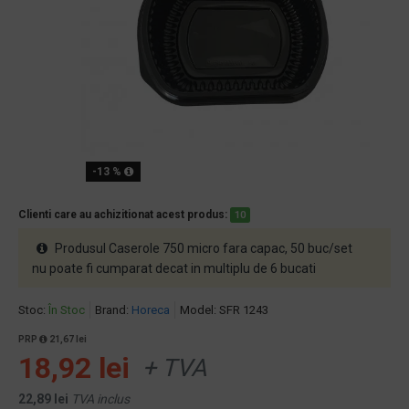
-13 %
Clienti care au achizitionat acest produs:
10
Produsul Caserole 750 micro fara capac, 50 buc/set
nu poate fi cumparat decat in multiplu de 6 bucati
Stoc:
În Stoc
Brand:
Horeca
Model:
SFR 1243
PRP
21,67 lei
18,92 lei
+ TVA
22,89 lei
TVA inclus