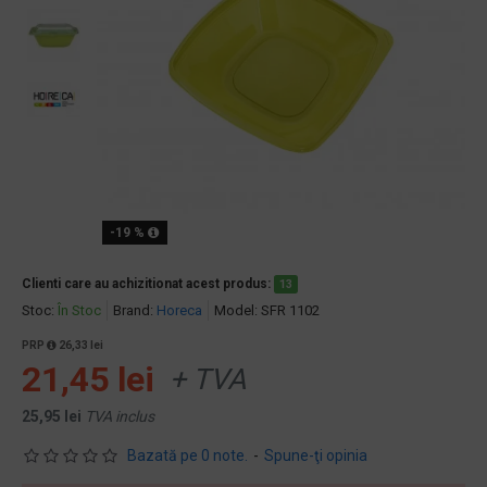
-19 %
Clienti care au achizitionat acest produs:
13
Stoc:
În Stoc
Brand:
Horeca
Model:
SFR 1102
PRP
26,33 lei
21,45 lei
+ TVA
25,95 lei
TVA inclus
Bazată pe 0 note.
-
Spune-ţi opinia