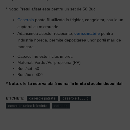
* Nota: Pretul afisat este pentru un set de 50 Buc.
Caserola
poate fii utilizata la frigider, congelator, sau la un
cuptorul cu microunde.
Adâncimea acestor recipiente,
consumabile
pentru
industria horeca, permite depozitarea unor portii mari de
mancare.
Capacul nu este inclus in pret.
Material: Verde /Polipropilena (PP)
Buc./set: 50
Buc./bax: 400
* Nota: oferta este valabilă numai în limita stocului disponibil.
ETICHETE:
caserole patrate
caserole 1000 g
caserole unica folosinta
catering