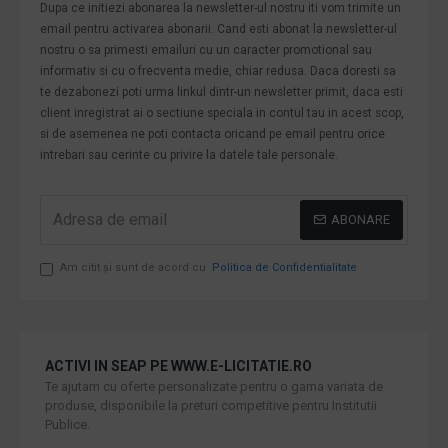
Dupa ce initiezi abonarea la newsletter-ul nostru iti vom trimite un
email pentru activarea abonarii. Cand esti abonat la newsletter-ul
nostru o sa primesti emailuri cu un caracter promotional sau
informativ si cu o frecventa medie, chiar redusa. Daca doresti sa
te dezabonezi poti urma linkul dintr-un newsletter primit, daca esti
client inregistrat ai o sectiune speciala in contul tau in acest scop,
si de asemenea ne poti contacta oricand pe email pentru orice
intrebari sau cerinte cu privire la datele tale personale.
ABONARE
Am citit şi sunt de acord cu
Politica de Confidentialitate
ACTIVI IN SEAP PE WWW.E-LICITATIE.RO
Te ajutam cu oferte personalizate pentru o gama variata de
produse, disponibile la preturi competitive pentru Institutii
Publice.