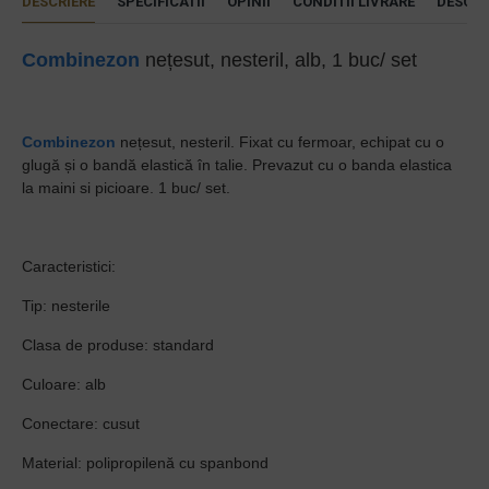
DESCRIERE
SPECIFICATII
OPINII
CONDITII LIVRARE
DESCAR
Combinezon
nețesut, nesteril, alb, 1 buc/ set
Combinezon
nețesut, nesteril. Fixat cu fermoar, echipat cu o
glugă și o bandă elastică în talie. Prevazut cu o banda elastica
la maini si picioare. 1 buc/ set.
Caracteristici:
Tip: nesterile
Clasa de produse: standard
Culoare: alb
Conectare: cusut
Material: polipropilenă cu spanbond