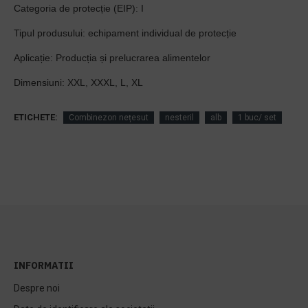
Categoria de protecție (EIP): I
Tipul produsului: echipament individual de protecție
Aplicație: Producția și prelucrarea alimentelor
Dimensiuni: XXL, XXXL, L, XL
ETICHETE:
Combinezon nețesut
nesteril
alb
1 buc/ set
INFORMATII
Despre noi