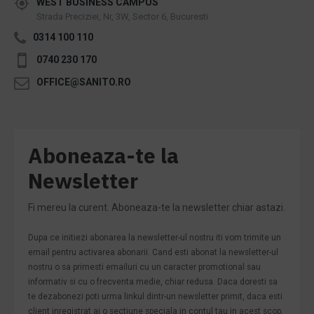
WEST BUSINESS CAMPUS
Strada Preciziei, Nr, 3W, Sector 6, Bucuresti
0314 100 110
0740 230 170
OFFICE@SANITO.RO
Aboneaza-te la
Newsletter
Fi mereu la curent. Aboneaza-te la newsletter chiar astazi.
Dupa ce initiezi abonarea la newsletter-ul nostru iti vom trimite un
email pentru activarea abonarii. Cand esti abonat la newsletter-ul
nostru o sa primesti emailuri cu un caracter promotional sau
informativ si cu o frecventa medie, chiar redusa. Daca doresti sa
te dezabonezi poti urma linkul dintr-un newsletter primit, daca esti
client inregistrat ai o sectiune speciala in contul tau in acest scop,