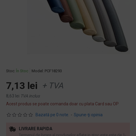
Stoc:
În Stoc
Model:
PCF18293
7,13 lei
+ TVA
8,63 lei
TVA inclus
Acest produs se poate comanda doar cu plata Card sau OP
Bazată pe 0 note.
-
Spune-ţi opinia
LIVRARE RAPIDA
Termenul de livrare al produselor aflate in stoc este este de 1-