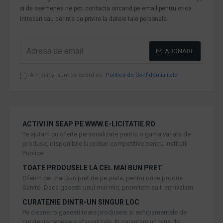
si de asemenea ne poti contacta oricand pe email pentru orice
intrebari sau cerinte cu privire la datele tale personale.
ABONARE
Am citit şi sunt de acord cu
Politica de Confidentialitate
ACTIVI IN SEAP PE WWW.E-LICITATIE.RO
Te ajutam cu oferte personalizate pentru o gama variata de
produse, disponibile la preturi competitive pentru Institutii
Publice.
TOATE PRODUSELE LA CEL MAI BUN PRET
Oferim cel mai bun pret de pe piata, pentru orice produs
Sanito. Daca gasesti unul mai mic, promitem sa il echivalam.
CURATENIE DINTR-UN SINGUR LOC
Pe cleane.ro gasesti toate produsele si echipamentele de
curatenie necesare afacerii tale. Iti garantam un plus de