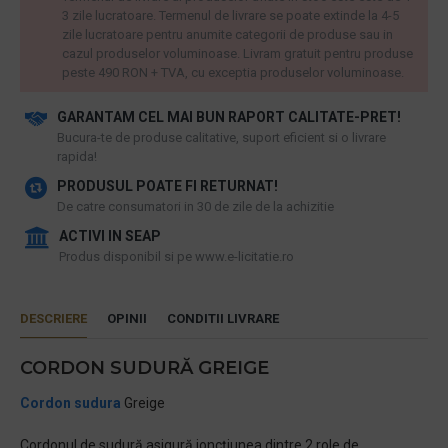
3 zile lucratoare. Termenul de livrare se poate extinde la 4-5
zile lucratoare pentru anumite categorii de produse sau in
cazul produselor voluminoase. Livram gratuit pentru produse
peste 490 RON + TVA, cu exceptia produselor voluminoase.
GARANTAM CEL MAI BUN RAPORT CALITATE-PRET!
​Bucura-te de produse calitative, suport eficient si o livrare
rapida!
PRODUSUL POATE FI RETURNAT!
De catre consumatori in 30 de zile de la achizitie
ACTIVI IN SEAP
Produs disponibil si pe www.e-licitatie.ro
DESCRIERE
OPINII
CONDITII LIVRARE
CORDON SUDURĂ GREIGE
Cordon sudura
Greige
Cordonul de sudură asigură joncțiunea dintre 2 role de