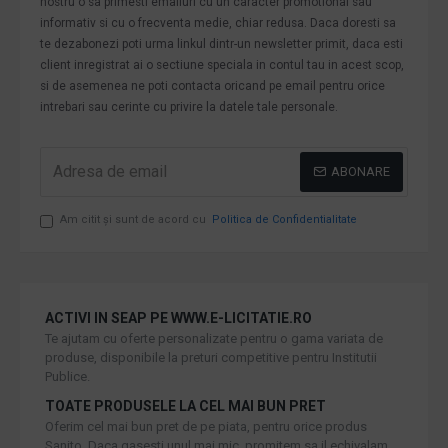
nostru o sa primesti emailuri cu un caracter promotional sau
informativ si cu o frecventa medie, chiar redusa. Daca doresti sa
te dezabonezi poti urma linkul dintr-un newsletter primit, daca esti
client inregistrat ai o sectiune speciala in contul tau in acest scop,
si de asemenea ne poti contacta oricand pe email pentru orice
intrebari sau cerinte cu privire la datele tale personale.
ABONARE
Am citit şi sunt de acord cu
Politica de Confidentialitate
ACTIVI IN SEAP PE WWW.E-LICITATIE.RO
Te ajutam cu oferte personalizate pentru o gama variata de
produse, disponibile la preturi competitive pentru Institutii
Publice.
TOATE PRODUSELE LA CEL MAI BUN PRET
Oferim cel mai bun pret de pe piata, pentru orice produs
Sanito. Daca gasesti unul mai mic, promitem sa il echivalam.