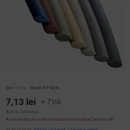
Stoc:
În Stoc
Model:
PCF18292
7,13 lei
+ TVA
8,63 lei
TVA inclus
Acest produs se poate comanda doar cu plata Card sau OP
Bazată pe 0 note.
-
Spune-ţi opinia