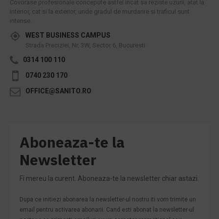
Covorase profesionale concepute astfel incat sa reziste uzurii, atat la
interior, cat si la exterior, unde gradul de murdarire si traficul sunt
intense.
WEST BUSINESS CAMPUS
Strada Preciziei, Nr, 3W, Sector 6, Bucuresti
0314 100 110
0740 230 170
OFFICE@SANITO.RO
Aboneaza-te la
Newsletter
Fi mereu la curent. Aboneaza-te la newsletter chiar astazi.
Dupa ce initiezi abonarea la newsletter-ul nostru iti vom trimite un
email pentru activarea abonarii. Cand esti abonat la newsletter-ul