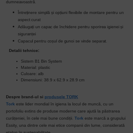
dumneavoastră.
Întreținere simplă și opțiuni flexibile de montare pentru un
aspect curat
Adăugați un capac de închidere pentru sporirea igienei și
siguranței
Capacul pentru coșul de gunoi se vinde separat.
Detalii tehnice:
Sistem B1 Bin System
Material: plastic
Culoare: alb
Dimensiuni: 38.9 x 62.9 x 28.9 cm
Despre brand-ul si
produsele TORK
Tork
este lider mondial în igiena la locul de muncă, cu un
portofoliu extins de produse moderne care ajută la păstrarea
curățeniei, în cele mai bune condiții.
Tork
este marcă a grupului
Essity, una dintre cele mai etice companii din lume, considerată
etalon în sustenabilitate.