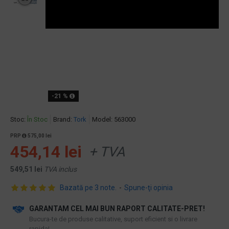
-21 %
Stoc:
În Stoc
Brand:
Tork
Model:
563000
PRP
575,00 lei
454,14 lei
+ TVA
549,51 lei
TVA inclus
Bazată pe 3 note.
-
Spune-ţi opinia
GARANTAM CEL MAI BUN RAPORT CALITATE-PRET!
​Bucura-te de produse calitative, suport eficient si o livrare
rapida!