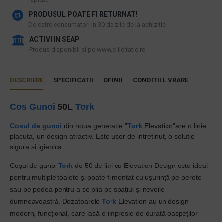
PRODUSUL POATE FI RETURNAT!
De catre consumatori in 30 de zile de la achizitie
ACTIVI IN SEAP
Produs disponibil si pe www.e-licitatie.ro
DESCRIERE
SPECIFICATII
OPINII
CONDITII LIVRARE
Cos Gunoi
50L
Tork
Cosul de gunoi
din noua generatie "
Tork
Elevation"are o linie
placuta, un design atractiv.
Este usor de intretinut, o solutie
sigura si igienica.
Coșul de gunoi
Tork
de 50 de litri cu Elevation Design este ideal
pentru multiple toalete și poate fi montat cu ușurință pe perete
sau pe podea pentru a se plia pe spațiul și nevoile
dumneavoastră. Dozatoarele
Tork
Elevation au un design
modern, funcțional, care lasă o impresie de durată oaspeților