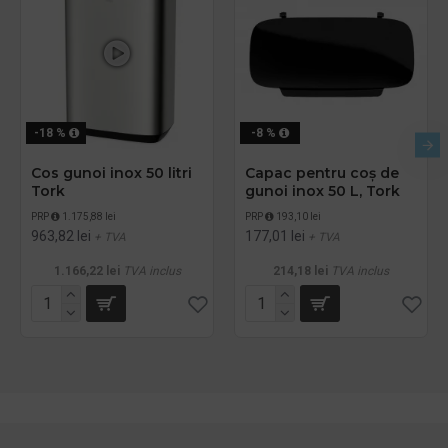
-18 %
-8 %
Cos gunoi inox 50 litri
Capac pentru coș de
Tork
gunoi inox 50 L, Tork
PRP
1.175,88 lei
PRP
193,10 lei
963,82 lei
177,01 lei
+ TVA
+ TVA
1.166,22 lei
TVA inclus
214,18 lei
TVA inclus