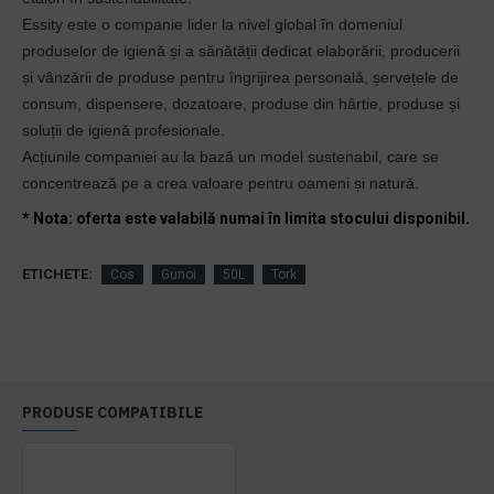
Essity este o companie lider la nivel global în domeniul
produselor de igienă și a sănătății dedicat elaborării, producerii
și vânzării de produse pentru îngrijirea personală, șervețele de
consum, dispensere, dozatoare, produse din hârtie, produse și
soluții de igienă profesionale.
Acțiunile companiei au la bază un model sustenabil, care se
concentrează pe a crea valoare pentru oameni și natură.
* Nota: oferta este valabilă numai în limita stocului disponibil.
ETICHETE:
Cos
Gunoi
50L
Tork
PRODUSE COMPATIBILE