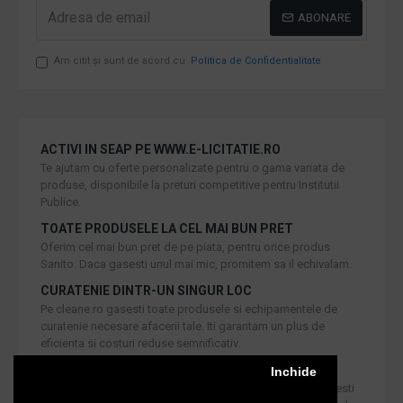
ABONARE
Am citit şi sunt de acord cu
Politica de Confidentialitate
ACTIVI IN SEAP PE WWW.E-LICITATIE.RO
Te ajutam cu oferte personalizate pentru o gama variata de
produse, disponibile la preturi competitive pentru Institutii
Publice.
TOATE PRODUSELE LA CEL MAI BUN PRET
Oferim cel mai bun pret de pe piata, pentru orice produs
Sanito. Daca gasesti unul mai mic, promitem sa il echivalam.
CURATENIE DINTR-UN SINGUR LOC
Pe cleane.ro gasesti toate produsele si echipamentele de
curatenie necesare afacerii tale. Iti garantam un plus de
eficienta si costuri reduse semnificativ.
RETUR IN 30 DE ZILE
Inchide
Iti oferim produse de cea mai inalta calitate, dar daca doresti