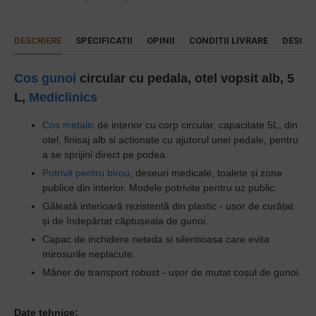
DESCRIERE
SPECIFICATII
OPINII
CONDITII LIVRARE
DESCAR
Cos gunoi
circ
ular cu pedala, otel vopsit alb, 5
L,
Mediclinics
Cos metalic
de interior cu corp circular, capacitate 5L, din
otel, finisaj alb si actionate cu ajutorul unei pedale, pentru
a se sprijini direct pe podea.
Potrivit pentru birou
, deseuri medicale, toalete și zone
publice din interior.
Modele potrivite pentru uz public.
Găleată interioară rezistentă din plastic - ușor de curățat
și de îndepărtat căptușeala de gunoi.
Capac de inchidere neteda si silentioasa care evita
mirosurile neplacute.
Mâner de transport robust - ușor de mutat coșul de gunoi.
Date tehnice: