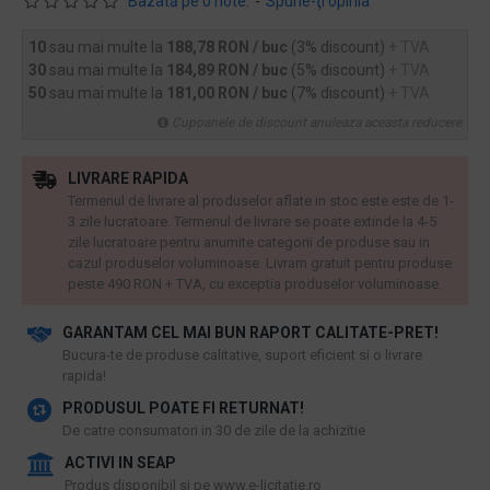
Bazată pe 0 note.
-
Spune-ţi opinia
10
sau mai multe la
188,78 RON / buc
(3% discount)
+ TVA
30
sau mai multe la
184,89 RON / buc
(5% discount)
+ TVA
50
sau mai multe la
181,00 RON / buc
(7% discount)
+ TVA
Cupoanele de discount anuleaza aceasta reducere
LIVRARE RAPIDA
Termenul de livrare al produselor aflate in stoc este este de 1-
3 zile lucratoare. Termenul de livrare se poate extinde la 4-5
zile lucratoare pentru anumite categorii de produse sau in
cazul produselor voluminoase. Livram gratuit pentru produse
peste 490 RON + TVA, cu exceptia produselor voluminoase.
GARANTAM CEL MAI BUN RAPORT CALITATE-PRET!
​Bucura-te de produse calitative, suport eficient si o livrare
rapida!
PRODUSUL POATE FI RETURNAT!
De catre consumatori in 30 de zile de la achizitie
ACTIVI IN SEAP
Produs disponibil si pe www.e-licitatie.ro