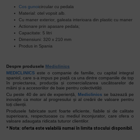
Cos gunoi
circular cu pedala
Material: otel vopsit alb.
Cu maner exterior, galeata interioara din plastic cu maner
Actionare prin apasare pedala;
Capacitate: 5 litri
Dimensiuni: 320 x 210 mm
Produs in Spania
Despre produsele
Mediclinics
MEDICLINICS
este o companie de familie, cu capital integral
spaniol, care s-a impus pe piață ca una dintre companiile de top
în proiectarea, producția și comercializarea uscătoarelor de
mâini și a accesoriilor de baie pentru colectivități.
Cu peste 40 de ani de experiență,
Mediclinics
se bazează pe
inovație ca motor al progresului și al creării de valoare pentru
toți clienții.
Produsele fabricate sunt foarte eficiente, fiabile si de calitate
superioara, respectuoase cu mediul inconjurator, care ofera o
valoare adaugata ridicata tuturor clientilor.
* Nota: oferta este valabilă numai în limita stocului disponibil.