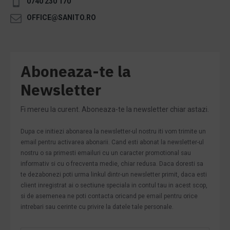
0740 230 170
OFFICE@SANITO.RO
Aboneaza-te la
Newsletter
Fi mereu la curent. Aboneaza-te la newsletter chiar astazi.
Dupa ce initiezi abonarea la newsletter-ul nostru iti vom trimite un
email pentru activarea abonarii. Cand esti abonat la newsletter-ul
nostru o sa primesti emailuri cu un caracter promotional sau
informativ si cu o frecventa medie, chiar redusa. Daca doresti sa
te dezabonezi poti urma linkul dintr-un newsletter primit, daca esti
client inregistrat ai o sectiune speciala in contul tau in acest scop,
si de asemenea ne poti contacta oricand pe email pentru orice
intrebari sau cerinte cu privire la datele tale personale.