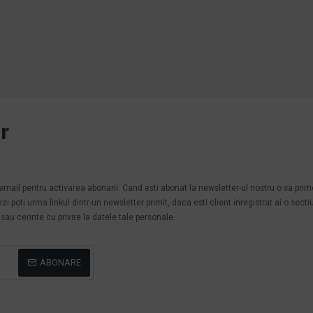
r
.
n email pentru activarea abonarii. Cand esti abonat la newsletter-ul nostru o sa pri
poti urma linkul dintr-un newsletter primit, daca esti client inregistrat ai o secti
au cerinte cu privire la datele tale personale.
ABONARE