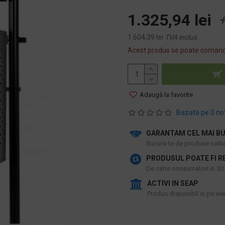
1.325,94 lei
+
1.604,39 lei
TVA inclus
Acest produs se poate comand
Adaugă la favorite
Bazată pe 0 no
GARANTAM CEL MAI BU
​Bucura-te de produse calitat
PRODUSUL POATE FI R
De catre consumatori in 30 d
ACTIVI IN SEAP
Produs disponibil si pe www