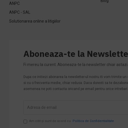
Blog
ANPC
ANPC - SAL
Solutionarea online a litigiilor
Aboneaza-te la Newslette
Fi mereu la curent. Aboneaza-te la newsletter chiar astazi
Dupa ce initiezi abonarea la newsletter-ul nostru iti vom trimite u
si cu o frecventa medie, chiar redusa. Daca doresti sa te dezabonezi 
asemenea ne poti contacta oricand pe email pentru orice intrebari s
Am citit şi sunt de acord cu
Politica de Confidentialitate