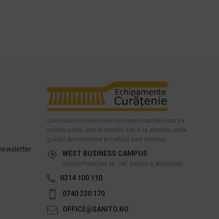
Covorase profesionale concepute astfel incat sa
reziste uzurii, atat la interior, cat si la exterior, unde
gradul de murdarire si traficul sunt intense.
newsletter
WEST BUSINESS CAMPUS
Strada Preciziei, Nr, 3W, Sector 6, Bucuresti
0314 100 110
0740 230 170
OFFICE@SANITO.RO