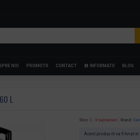
SPRE NOI
PROMOTII
CONTACT
INFORMATII
BLOG
60 L
Stoc:
2 - 3 saptamani
Brand:
San
Acest produs iti va fi livrat i