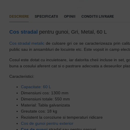
DESCRIERE
SPECIFICATII
OPINII
CONDITII LIVRARE
Cos stradal
pentru gunoi, Gri, Metal, 60 L
Cos stradal metalic
de culoare gri ce se caracterizeaza prin calitat
public sau in ansambluri de locuinte etc. Este vopsit in camp elect
Cosul este dotat cu incuietoare, iar datorita cheii incluse in set,
buna a cosului aferent cat si o pastrare adecvata a deseurilor plasa
Caracteristici:
Capacitate: 60 L
Dimensiuni cos:
1300 mm
Dimensiuni totale: 550 mm
Material: Tabla galvanizata
Greutate cos: 18 kg
Rezistent la coroziune si temperaturi ridicare
Cos de gunoi pentru exterior
Cos de gunoi
stradal sau pentru parcuri