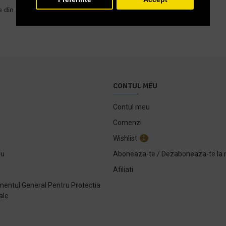
e din paletar
CONTUL MEU
Contul meu
Comenzi
Wishlist
0
ou
Aboneaza-te / Dezaboneaza-te la 
Afiliati
entul General Pentru Protectia
ale
e