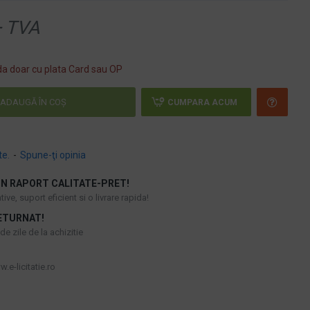
 TVA
a doar cu plata Card sau OP
ADAUGĂ ÎN COŞ
CUMPARA ACUM
te.
-
Spune-ţi opinia
N RAPORT CALITATE-PRET!
ive, suport eficient si o livrare rapida!
ETURNAT!
e zile de la achizitie
.e-licitatie.ro