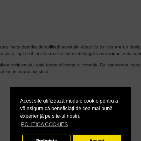
ea inalta datorita durabilitatii acestuia. Acest tip de cos are un design p
rostatic, fapt ce il face sa reziste timp indelungat la coroziune, substa
 golirea recipientului este foarte eficienta si comoda. De asemenea, capa
te in interiorul acestuia.
Acest site utilizează module cookie pentru a
vă asigura că beneficiați de cea mai bună
experiență pe site-ul nostru
POLITICA COOKIES
Preferinte
Accept