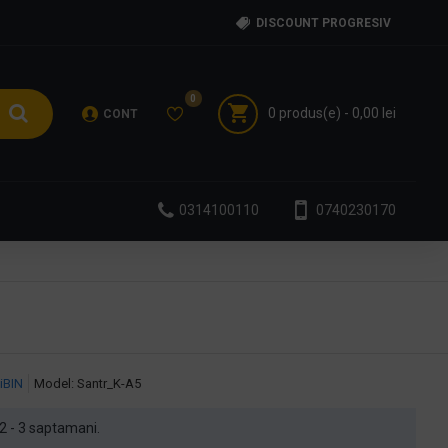
DISCOUNT PROGRESIV
0
0 produs(e) - 0,00 lei
CONT
0314100110
0740230170
iBIN
Model:
Santr_K-A5
n 2 - 3 saptamani.