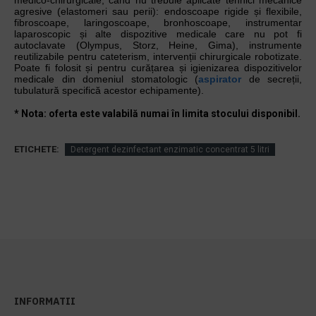
medico-chirurgicale, când nu trebuie aplicate tehnici mecanice
agresive (elastomeri sau perii): endoscoape rigide și flexibile,
fibroscoape, laringoscoape, bronhoscoape, instrumentar
laparoscopic și alte dispozitive medicale care nu pot fi
autoclavate (Olympus, Storz, Heine, Gima), instrumente
reutilizabile pentru cateterism, intervenții chirurgicale robotizate.
Poate fi folosit și pentru curățarea și igienizarea dispozitivelor
medicale din domeniul stomatologic (
aspirator
de secreții,
tubulatură specifică acestor echipamente).
* Nota: oferta este valabilă numai în limita stocului disponibil.
ETICHETE:
Detergent dezinfectant enzimatic concentrat 5 litri
INFORMATII