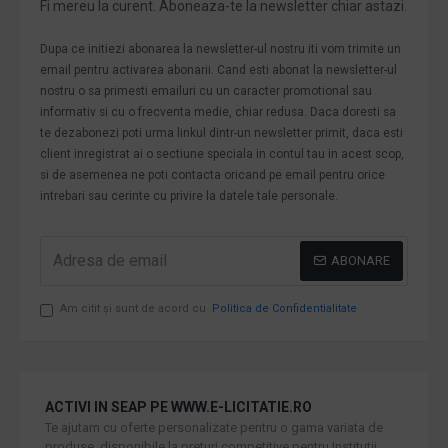
Fi mereu la curent. Aboneaza-te la newsletter chiar astazi.
Dupa ce initiezi abonarea la newsletter-ul nostru iti vom trimite un
email pentru activarea abonarii. Cand esti abonat la newsletter-ul
nostru o sa primesti emailuri cu un caracter promotional sau
informativ si cu o frecventa medie, chiar redusa. Daca doresti sa
te dezabonezi poti urma linkul dintr-un newsletter primit, daca esti
client inregistrat ai o sectiune speciala in contul tau in acest scop,
si de asemenea ne poti contacta oricand pe email pentru orice
intrebari sau cerinte cu privire la datele tale personale.
ABONARE
Am citit şi sunt de acord cu
Politica de Confidentialitate
ACTIVI IN SEAP PE WWW.E-LICITATIE.RO
Te ajutam cu oferte personalizate pentru o gama variata de
produse, disponibile la preturi competitive pentru Institutii