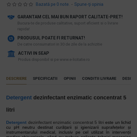
Bazată pe 0 note.
-
Spune-ţi opinia
GARANTAM CEL MAI BUN RAPORT CALITATE-PRET!
​Bucura-te de produse calitative, suport eficient si o livrare
rapida!
PRODUSUL POATE FI RETURNAT!
De catre consumatori in 30 de zile de la achizitie
ACTIVI IN SEAP
Produs disponibil si pe www.e-licitatie.ro
DESCRIERE
SPECIFICATII
OPINII
CONDITII LIVRARE
DESCAR
Detergent
dezinfectant enzimatic concentrat 5
litri
Detergent
dezinfectant enzimatic concentrat 5 litri
este un lichid
cu pH neutru destinat curățarii și igienizarii suprafețelor și
instrumentarului medical, inclusiv pe cel utilizat în intervenții