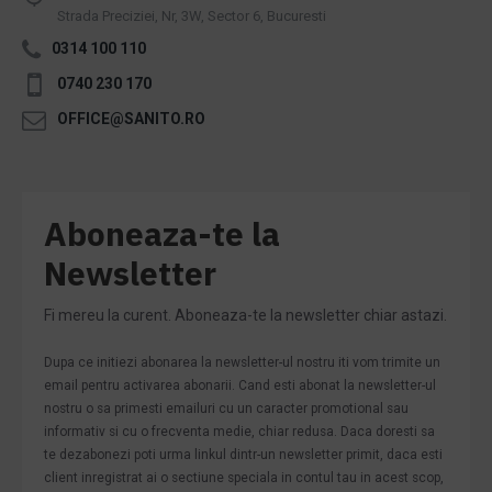
Strada Preciziei, Nr, 3W, Sector 6, Bucuresti
0314 100 110
0740 230 170
OFFICE@SANITO.RO
Aboneaza-te la
Newsletter
Fi mereu la curent. Aboneaza-te la newsletter chiar astazi.
Dupa ce initiezi abonarea la newsletter-ul nostru iti vom trimite un
email pentru activarea abonarii. Cand esti abonat la newsletter-ul
nostru o sa primesti emailuri cu un caracter promotional sau
informativ si cu o frecventa medie, chiar redusa. Daca doresti sa
te dezabonezi poti urma linkul dintr-un newsletter primit, daca esti
client inregistrat ai o sectiune speciala in contul tau in acest scop,