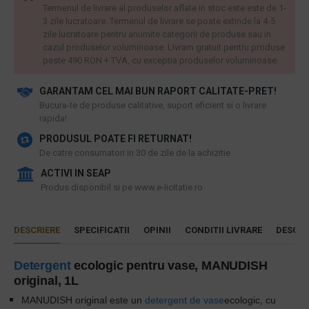
Termenul de livrare al produselor aflate in stoc este este de 1-
3 zile lucratoare. Termenul de livrare se poate extinde la 4-5
zile lucratoare pentru anumite categorii de produse sau in
cazul produselor voluminoase. Livram gratuit pentru produse
peste 490 RON + TVA, cu exceptia produselor voluminoase.
GARANTAM CEL MAI BUN RAPORT CALITATE-PRET!
​Bucura-te de produse calitative, suport eficient si o livrare
rapida!
PRODUSUL POATE FI RETURNAT!
De catre consumatori in 30 de zile de la achizitie
ACTIVI IN SEAP
Produs disponibil si pe www.e-licitatie.ro
DESCRIERE
SPECIFICATII
OPINII
CONDITII LIVRARE
DESCAR
Detergent
ecologic pentru vase, MANUDISH
original, 1L
MANUDISH original este un
detergent de vase
ecologic, cu