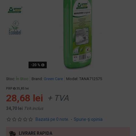
-20 %
Stoc:
În Stoc
Brand:
Green Care
Model:
TANA712575
PRP
35,85 lei
28,68 lei
+ TVA
34,70 lei
TVA inclus
Bazată pe 0 note.
-
Spune-ţi opinia
LIVRARE RAPIDA