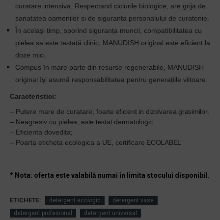
curatare intensiva.
Respectand ciclurile biologice, are grija de
sanatatea oamenilor si de siguranta personalului de curatenie.
În același timp, sporind siguranța muncii, compatibilitatea cu
pielea sa este testată clinic, MANUDISH original este eficient la
doze mici.
Compus în mare parte din resurse regenerabile, MANUDISH
original își asumă responsabilitatea pentru generațiile viitoare.
Caracteristici:
– Putere mare de curatare; f
oarte eficient in dizolvarea grasimilor.
– Neagresiv cu pielea;
este testat dermatologic.
– Eficienta dovedita;
– Poarta eticheta ecologica a UE,
certificare ECOLABEL
* Nota: oferta este valabilă numai în limita stocului disponibil.
ETICHETE:
detergent ecologic
detergent vase
detergent profesional
detergent universal