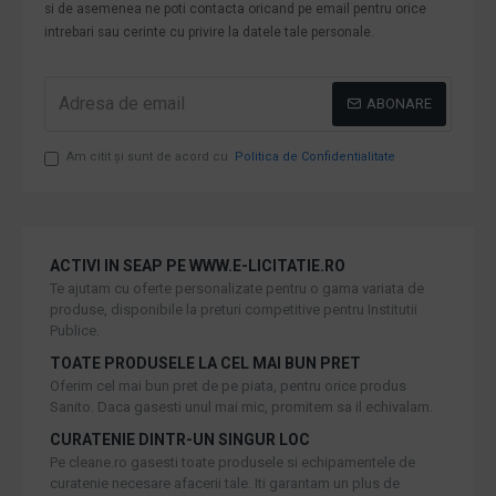
si de asemenea ne poti contacta oricand pe email pentru orice
intrebari sau cerinte cu privire la datele tale personale.
ABONARE
Am citit şi sunt de acord cu
Politica de Confidentialitate
ACTIVI IN SEAP PE WWW.E-LICITATIE.RO
Te ajutam cu oferte personalizate pentru o gama variata de
produse, disponibile la preturi competitive pentru Institutii
Publice.
TOATE PRODUSELE LA CEL MAI BUN PRET
Oferim cel mai bun pret de pe piata, pentru orice produs
Sanito. Daca gasesti unul mai mic, promitem sa il echivalam.
CURATENIE DINTR-UN SINGUR LOC
Pe cleane.ro gasesti toate produsele si echipamentele de
curatenie necesare afacerii tale. Iti garantam un plus de