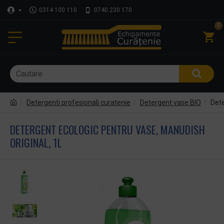
0314 100 110
0740 230 170
0
Detergenti profesionali curatenie
Detergent vase BIO
Dete
DETERGENT ECOLOGIC PENTRU VASE, MANUDISH
ORIGINAL, 1L