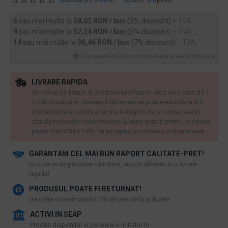
5
sau mai multe la
38,02 RON / buc
(3% discount)
+ TVA
9
sau mai multe la
37,24 RON / buc
(5% discount)
+ TVA
14
sau mai multe la
36,46 RON / buc
(7% discount)
+ TVA
Cupoanele de discount anuleaza aceasta reducere
LIVRARE RAPIDA
Termenul de livrare al produselor aflate in stoc este este de 1-
3 zile lucratoare. Termenul de livrare se poate extinde la 4-5
zile lucratoare pentru anumite categorii de produse sau in
cazul produselor voluminoase. Livram gratuit pentru produse
peste 490 RON + TVA, cu exceptia produselor voluminoase.
GARANTAM CEL MAI BUN RAPORT CALITATE-PRET!
​Bucura-te de produse calitative, suport eficient si o livrare
rapida!
PRODUSUL POATE FI RETURNAT!
De catre consumatori in 30 de zile de la achizitie
ACTIVI IN SEAP
Produs disponibil si pe www.e-licitatie.ro