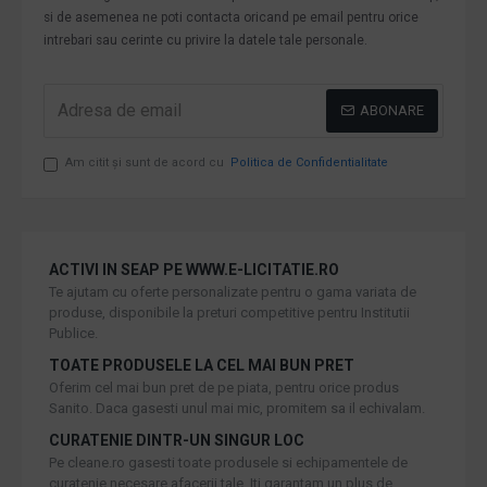
si de asemenea ne poti contacta oricand pe email pentru orice
intrebari sau cerinte cu privire la datele tale personale.
ABONARE
Am citit şi sunt de acord cu
Politica de Confidentialitate
ACTIVI IN SEAP PE WWW.E-LICITATIE.RO
Te ajutam cu oferte personalizate pentru o gama variata de
produse, disponibile la preturi competitive pentru Institutii
Publice.
TOATE PRODUSELE LA CEL MAI BUN PRET
Oferim cel mai bun pret de pe piata, pentru orice produs
Sanito. Daca gasesti unul mai mic, promitem sa il echivalam.
CURATENIE DINTR-UN SINGUR LOC
Pe cleane.ro gasesti toate produsele si echipamentele de
curatenie necesare afacerii tale. Iti garantam un plus de