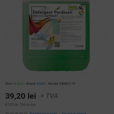
Stoc:
În Stoc
Brand:
AQAS
Model:
SANEC115
39,20 lei
+ TVA
47,43 lei
TVA inclus
Bazată pe 0 note.
-
Spune-ţi opinia