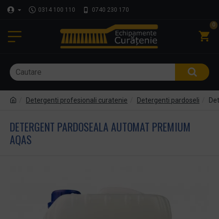
0314 100 110
0740 230 170
0
Detergenti profesionali curatenie
Detergenti pardoseli
De
DETERGENT PARDOSEALA AUTOMAT PREMIUM
AQAS