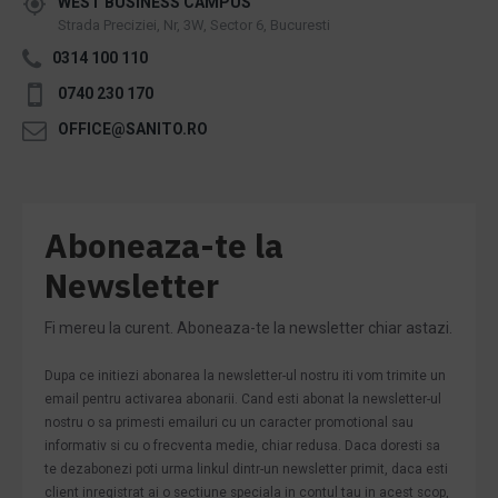
WEST BUSINESS CAMPUS
Strada Preciziei, Nr, 3W, Sector 6, Bucuresti
0314 100 110
0740 230 170
OFFICE@SANITO.RO
Aboneaza-te la
Newsletter
Fi mereu la curent. Aboneaza-te la newsletter chiar astazi.
Dupa ce initiezi abonarea la newsletter-ul nostru iti vom trimite un
email pentru activarea abonarii. Cand esti abonat la newsletter-ul
nostru o sa primesti emailuri cu un caracter promotional sau
informativ si cu o frecventa medie, chiar redusa. Daca doresti sa
te dezabonezi poti urma linkul dintr-un newsletter primit, daca esti
client inregistrat ai o sectiune speciala in contul tau in acest scop,