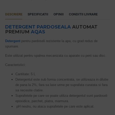
DESCRIERE
SPECIFICATII
OPINII
CONDITII LIVRARE
DETERGENT PARDOSEALA
AUTOMAT
PREMIUM
AQAS
Detergent
pentru pardoseli rezistente la apa, cu grad redus de
spumare.
Este utilizat pentru spalrea mecanizata cu aparate cu perii sau disc.
Caracteristici:
Cantitate: 5 L
Detergentul este sub forma concentrata, se utilizeaza in dilutie
de pana la 2%, fara sa lase urme pe suprafata curatata si fara
sa necesite clatire.
Suprafetele pe care se poate utiliza detergentul sunt pardoseli
epoxidice, parchet, piatra, marmura.
pH neutru, nu ataca suprafetele pe care este aplicat.