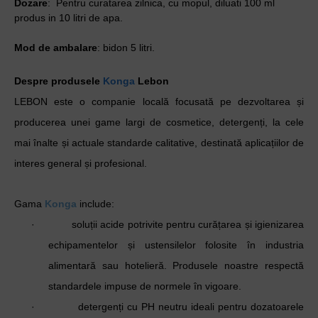
Dozare
: Pentru curatarea zilnica, cu mopul, diluati 100 ml
produs in 10 litri de apa.
Mod de ambalare
: bidon 5 litri.
Despre produsele
Konga
Lebon
LEBON este o companie locală focusată pe dezvoltarea și
producerea unei game largi de cosmetice, detergenți, la cele
mai înalte și actuale standarde calitative, destinată aplicațiilor de
interes general și profesional.
Gama
Konga
include:
·
soluții acide potrivite pentru curățarea și igienizarea
echipamentelor și ustensilelor folosite în industria
alimentară sau hotelieră. Produsele noastre respectă
standardele impuse de normele în vigoare.
·
detergenți cu PH neutru ideali pentru dozatoarele