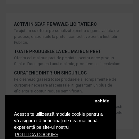
ACTIVI IN SEAP PE WWW.E-LICITATIE.RO
Te ajutam cu oferte personalizate pentru o gama variata de
produse, disponibile la preturi competitive pentru Institutii
Publice.
TOATE PRODUSELE LA CEL MAI BUN PRET
Oferim cel mai bun pret de pe piata, pentru orice produs
Sanito. Daca gasesti unul mai mic, promitem sa il echivalam.
CURATENIE DINTR-UN SINGUR LOC
Pe cleane.ro gasesti toate produsele si echipamentele de
curatenie necesare afacerii tale. Iti garantam un plus de
eficienta si costuri reduse semnificativ.
RETUR IN 30 DE ZILE
Inchide
Iti oferim produse de cea mai inalta calitate, dar daca doresti
inlocuirea sau returnarea lor, noi asiguram returul in 30 de zile
Acest site utilizează module cookie pentru a
de la achizitie catre consumatori.
vă asigura că beneficiați de cea mai bună
experiență pe site-ul nostru
POLITICA COOKIES