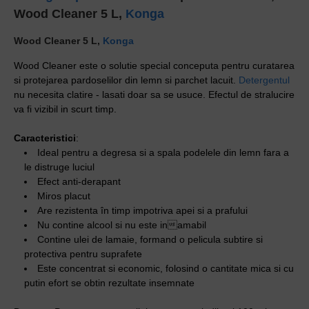
Wood Cleaner 5 L,
Konga
Wood Cleaner 5 L,
Konga
Wood Cleaner este o solutie special conceputa pentru curatarea
si protejarea pardoselilor din lemn si parchet lacuit.
Detergentul
nu necesita clatire - lasati doar sa se usuce. Efectul de stralucire
va fi vizibil in scurt timp.
Caracteristici
:
Ideal pentru a degresa si a spala podelele din lemn fara a
le distruge luciul
Efect anti-derapant
Miros placut
Are rezistenta în timp impotriva apei si a prafului
Nu contine alcool si nu este inamabil
Contine ulei de lamaie, formand o pelicula subtire si
protectiva pentru suprafete
Este concentrat si economic, folosind o cantitate mica si cu
putin efort se obtin rezultate insemnate