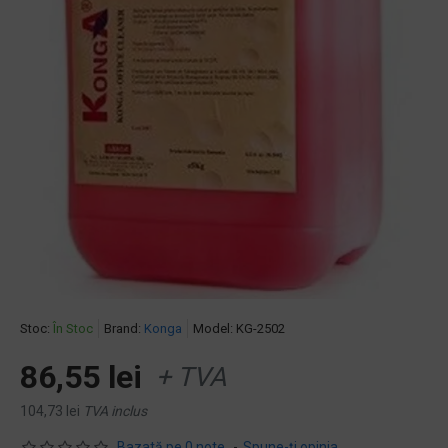
Stoc:
În Stoc
Brand:
Konga
Model:
KG-2502
86,55 lei
+ TVA
104,73 lei
TVA inclus
Bazată pe 0 note.
-
Spune-ţi opinia