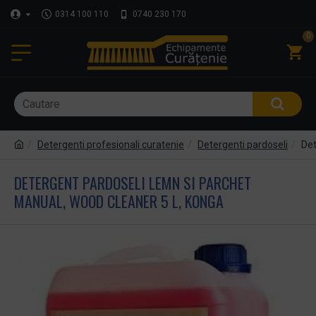
0314 100 110
0740 230 170
0
Detergenti profesionali curatenie
Detergenti pardoseli
Det
DETERGENT PARDOSELI LEMN SI PARCHET
MANUAL, WOOD CLEANER 5 L, KONGA