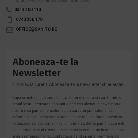
Strada Preciziei, Nr, 3W, Sector 6, Bucuresti
0314 100 110
0740 230 170
OFFICE@SANITO.RO
Aboneaza-te la
Newsletter
Fi mereu la curent. Aboneaza-te la newsletter chiar astazi.
Dupa ce initiezi abonarea la newsletter-ul nostru iti vom trimite un
email pentru activarea abonarii. Cand esti abonat la newsletter-ul
nostru o sa primesti emailuri cu un caracter promotional sau
informativ si cu o frecventa medie, chiar redusa. Daca doresti sa
te dezabonezi poti urma linkul dintr-un newsletter primit, daca esti
client inregistrat ai o sectiune speciala in contul tau in acest scop,
si de asemenea ne poti contacta oricand pe email pentru orice