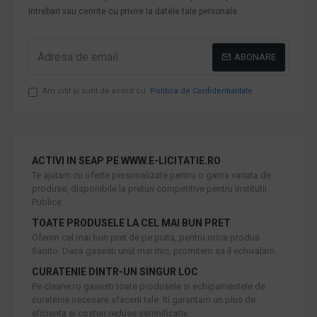
intrebari sau cerinte cu privire la datele tale personale.
ABONARE
Am citit şi sunt de acord cu
Politica de Confidentialitate
ACTIVI IN SEAP PE WWW.E-LICITATIE.RO
Te ajutam cu oferte personalizate pentru o gama variata de
produse, disponibile la preturi competitive pentru Institutii
Publice.
TOATE PRODUSELE LA CEL MAI BUN PRET
Oferim cel mai bun pret de pe piata, pentru orice produs
Sanito. Daca gasesti unul mai mic, promitem sa il echivalam.
CURATENIE DINTR-UN SINGUR LOC
Pe cleane.ro gasesti toate produsele si echipamentele de
curatenie necesare afacerii tale. Iti garantam un plus de
eficienta si costuri reduse semnificativ.