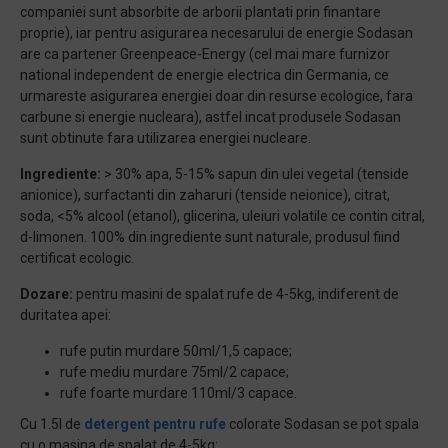
companiei sunt absorbite de arborii plantati prin finantare
proprie), iar pentru asigurarea necesarului de energie Sodasan
are ca partener Greenpeace-Energy (cel mai mare furnizor
national independent de energie electrica din Germania, ce
urmareste asigurarea energiei doar din resurse ecologice, fara
carbune si energie nucleara), astfel incat produsele Sodasan
sunt obtinute fara utilizarea energiei nucleare.
Ingrediente:
> 30% apa, 5-15% sapun din ulei vegetal (tenside
anionice), surfactanti din zaharuri (tenside neionice), citrat,
soda,
<
5%
alcool (etanol), glicerina, uleiuri volatile ce contin citral,
d-limonen. 100% din ingrediente sunt naturale, produsul fiind
certificat ecologic.
Dozare:
pentru masini de spalat rufe de 4-5kg, indiferent de
duritatea apei:
rufe putin murdare 50ml/1,5 capace;
rufe mediu murdare 75ml/2 capace;
rufe foarte murdare 110ml/3 capace.
Cu 1.5l de
detergent pentru rufe
colorate Sodasan se pot spala
cu o masina de spalat de 4-5kg: