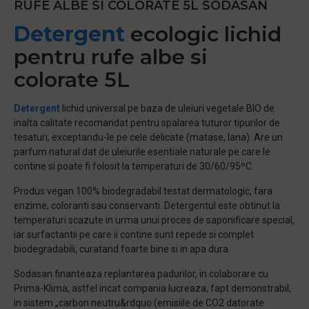
RUFE ALBE SI COLORATE 5L SODASAN
Detergent
ecologic lichid
pentru rufe albe si
colorate 5L
Detergent
lichid universal pe baza de uleiuri vegetale BIO de
inalta calitate recomandat pentru spalarea tuturor tipurilor de
tesaturi, exceptandu-le pe cele delicate (matase, lana). Are un
parfum natural dat de uleiurile esentiale naturale pe care le
contine si poate fi folosit la temperaturi de 30/60/95
º
C.
Produs vegan 100% biodegradabil testat dermatologic, fara
enzime, coloranti sau conservanti. Detergentul este obtinut la
temperaturi scazute in urma unui proces de saponificare special,
iar surfactantii pe care ii contine sunt repede si complet
biodegradabili, curatand foarte bine si in apa dura.
Sodasan finanteaza replantarea padurilor, in colaborare cu
Prima-Klima, astfel incat compania lucreaza, fapt demonstrabil,
in sistem „carbon neutru&rdquo (emisiile de CO
2
datorate