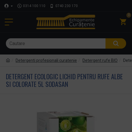
0314 100 110
0740 230 170
0
Detergenti profesionali curatenie
Detergent rufe BIO
Dete
DETERGENT ECOLOGIC LICHID PENTRU RUFE ALBE
SI COLORATE 5L SODASAN