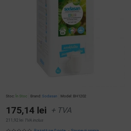
Stoc:
În Stoc
Brand:
Sodasan
Model:
BH1202
175,14 lei
+ TVA
211,92 lei
TVA inclus
Bazată pe 0 note.
-
Spune-ţi opinia