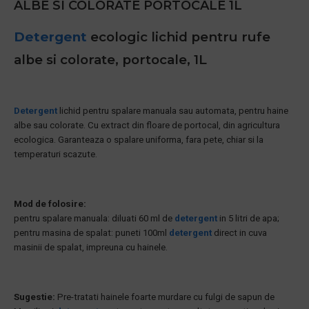
ALBE SI COLORATE PORTOCALE 1L
Detergent
ecologic lichid pentru rufe
albe si colorate, portocale, 1L
Detergent
lichid pentru spalare manuala sau automata, pentru haine
albe sau colorate. Cu extract din floare de portocal, din agricultura
ecologica. Garanteaza o spalare uniforma, fara pete, chiar si la
temperaturi scazute.
Mod de folosire:
pentru spalare manuala: diluati 60 ml de
detergent
in 5 litri de apa;
pentru masina de spalat: puneti 100ml
detergent
direct in cuva
masinii de spalat, impreuna cu hainele.
Sugestie:
Pre-tratati hainele foarte murdare cu fulgi de sapun de