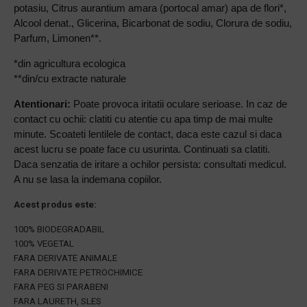
potasiu, Citrus aurantium amara (portocal amar) apa de flori*,
Alcool denat., Glicerina, Bicarbonat de sodiu, Clorura de sodiu,
Parfum, Limonen**.
*din agricultura ecologica
**din/cu extracte naturale
Atentionari:
Poate provoca iritatii oculare serioase. In caz de
contact cu ochii: clatiti cu atentie cu apa timp de mai multe
minute. Scoateti lentilele de contact, daca este cazul si daca
acest lucru se poate face cu usurinta. Continuati sa clatiti.
Daca senzatia de iritare a ochilor persista: consultati medicul.
A nu se lasa la indemana copiilor.
Acest pr
odus este:
100% BIODEGRADABIL
100% VEGETAL
FARA DERIVATE ANIMALE
FARA DERIVATE PETROCHIMICE
FARA PEG SI PARABENI
FARA LAURETH, SLES