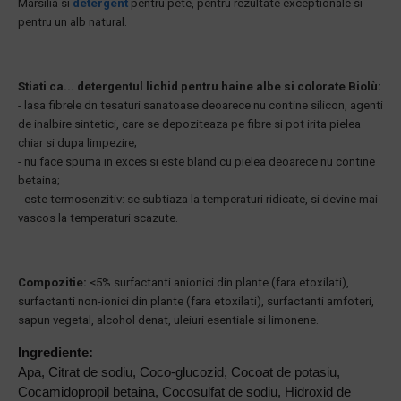
Marsilia si
detergent
pentru pete, pentru rezultate exceptionale si
pentru un alb natural.
Stiati ca... detergentul lichid pentru haine albe si colorate Biolù:
- lasa fibrele dn tesaturi sanatoase deoarece nu contine silicon, agenti
de inalbire sintetici, care se depoziteaza pe fibre si pot irita pielea
chiar si dupa limpezire;
- nu face spuma in exces si este bland cu pielea deoarece nu contine
betaina;
- este termosenzitiv: se subtiaza la temperaturi ridicate, si devine mai
vascos la temperaturi scazute.
Compozitie:
<5% surfactanti anionici din plante (fara etoxilati),
surfactanti non-ionici din plante (fara etoxilati), surfactanti amfoteri,
sapun vegetal, alcohol denat, uleiuri esentiale si limonene.
Ingrediente:
Apa, Citrat de sodiu, Coco-glucozid, Cocoat de potasiu,
Cocamidopropil betaina, Cocosulfat de sodiu, Hidroxid de