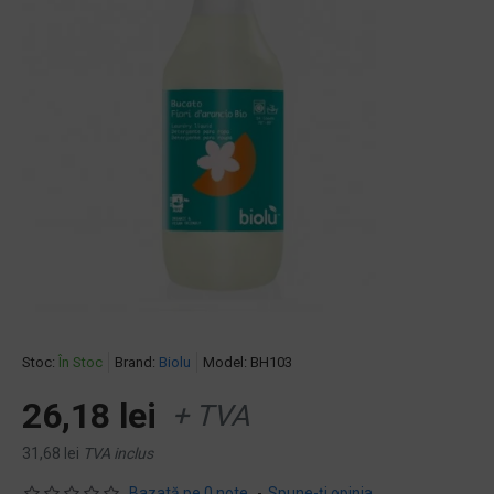
Stoc:
În Stoc
Brand:
Biolu
Model:
BH103
26,18 lei
+ TVA
31,68 lei
TVA inclus
Bazată pe 0 note.
-
Spune-ţi opinia