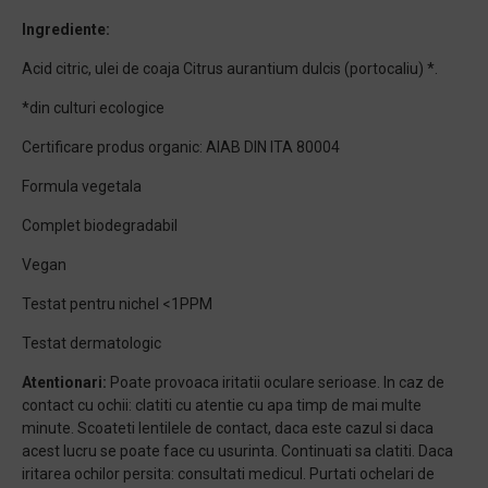
Ingrediente:
Acid citric, ulei de coaja Citrus aurantium dulcis (portocaliu) *.
*din culturi ecologice
Certificare produs organic: AIAB DIN ITA 80004
Formula vegetala
Complet biodegradabil
Vegan
Testat pentru nichel <1PPM
Testat dermatologic
Atentionari:
Poate provoaca iritatii oculare serioase. In caz de
contact cu ochii: clatiti cu atentie cu apa timp de mai multe
minute. Scoateti lentilele de contact, daca este cazul si daca
acest lucru se poate face cu usurinta. Continuati sa clatiti. Daca
iritarea ochilor persita: consultati medicul. Purtati ochelari de