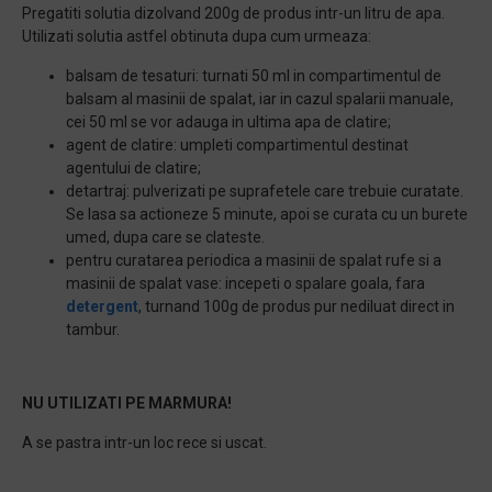
Pregatiti solutia dizolvand 200g de produs intr-un litru de apa.
Utilizati solutia astfel obtinuta dupa cum urmeaza:
balsam de tesaturi: turnati 50 ml in compartimentul de
balsam al masinii de spalat, iar in cazul spalarii manuale,
cei 50 ml se vor adauga in ultima apa de clatire;
agent de clatire: umpleti compartimentul destinat
agentului de clatire;
detartraj: pulverizati pe suprafetele care trebuie curatate.
Se lasa sa actioneze 5 minute, apoi se curata cu un burete
umed, dupa care se clateste.
pentru curatarea periodica a masinii de spalat rufe si a
masinii de spalat vase: incepeti o spalare goala, fara
detergent
, turnand 100g de produs pur nediluat direct in
tambur.
NU UTILIZATI PE MARMURA!
A se pastra intr-un loc rece si uscat.