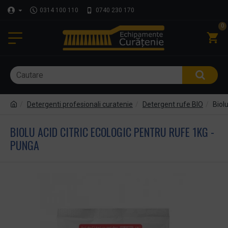
0314 100 110
0740 230 170
0
Detergenti profesionali curatenie
Detergent rufe BIO
Biol
BIOLU ACID CITRIC ECOLOGIC PENTRU RUFE 1KG -
PUNGA