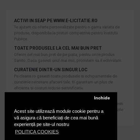
ACTIVI IN SEAP PE WWW.E-LICITATIE.RO
Te ajutam cu oferte personalizate pentru o gama variata de
produse, disponibile la preturi competitive pentru Institutii
Publice.
TOATE PRODUSELE LA CEL MAI BUN PRET
Oferim cel mai bun pret de pe piata, pentru orice produs
Sanito. Daca gasesti unul mai mic, promitem sa il echivalam.
CURATENIE DINTR-UN SINGUR LOC
Pe cleane.ro gasesti toate produsele si echipamentele de
curatenie necesare afacerii tale. Iti garantam un plus de
eficienta si costuri reduse semnificativ.
RETUR IN 30 DE ZILE
Inchide
Iti oferim produse de cea mai inalta calitate, dar daca doresti
inlocuirea sau returnarea lor, noi asiguram returul in 30 de zile
Acest site utilizează module cookie pentru a
de la achizitie catre consumatori.
vă asigura că beneficiați de cea mai bună
experiență pe site-ul nostru
POLITICA COOKIES