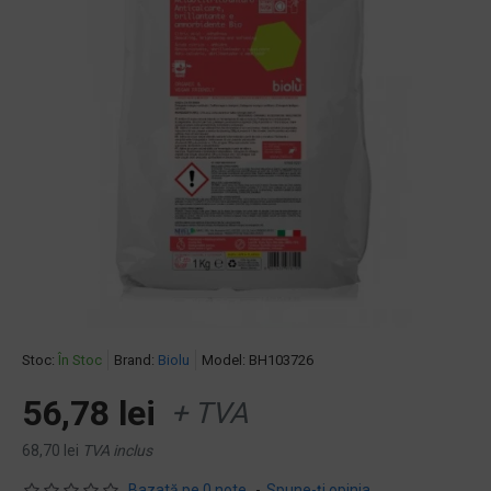
Stoc:
În Stoc
Brand:
Biolu
Model:
BH103726
56,78 lei
+ TVA
68,70 lei
TVA inclus
Bazată pe 0 note.
-
Spune-ţi opinia