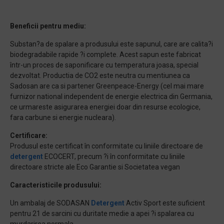
Beneficii pentru mediu:
Substan?a de spalare a produsului este sapunul, care are calita?i
biodegradabile rapide ?i complete. Acest sapun este fabricat
într-un proces de saponificare cu temperatura joasa, special
dezvoltat. Productia de CO2 este neutra cu mentiunea ca
Sadosan are ca si partener Greenpeace-Energy (cel mai mare
furnizor national independent de energie electrica din Germania,
ce urmareste asigurarea energiei doar din resurse ecologice,
fara carbune si energie nucleara).
Certificare:
Produsul este certificat în conformitate cu liniile directoare de
detergent
ECOCERT, precum ?i în conformitate cu liniile
directoare stricte ale Eco Garantie si Societatea vegan
Caracteristicile produsului:
Un ambalaj de SODASAN
Detergent
Activ Sport este suficient
pentru 21 de sarcini cu duritate medie a apei ?i spalarea cu