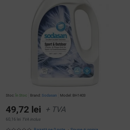
Stoc:
În Stoc
Brand:
Sodasan
Model:
BH1403
49,72 lei
+ TVA
60,16 lei
TVA inclus
Bazată pe 0 note.
-
Spune-ţi opinia