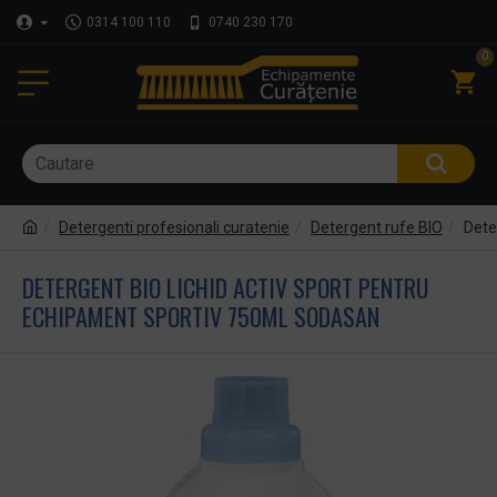
0314 100 110
0740 230 170
0
Detergenti profesionali curatenie
Detergent rufe BIO
Dete
DETERGENT BIO LICHID ACTIV SPORT PENTRU
ECHIPAMENT SPORTIV 750ML SODASAN