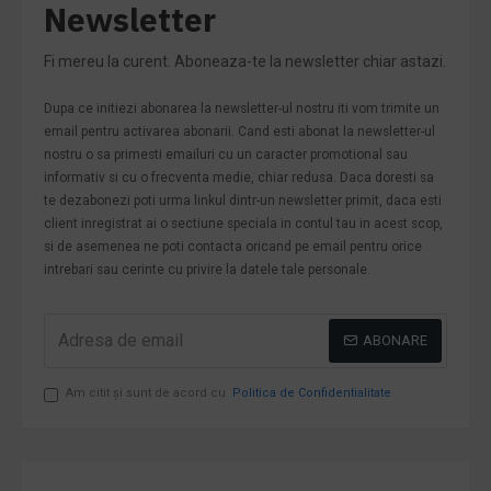
Newsletter
Fi mereu la curent. Aboneaza-te la newsletter chiar astazi.
Dupa ce initiezi abonarea la newsletter-ul nostru iti vom trimite un
email pentru activarea abonarii. Cand esti abonat la newsletter-ul
nostru o sa primesti emailuri cu un caracter promotional sau
informativ si cu o frecventa medie, chiar redusa. Daca doresti sa
te dezabonezi poti urma linkul dintr-un newsletter primit, daca esti
client inregistrat ai o sectiune speciala in contul tau in acest scop,
si de asemenea ne poti contacta oricand pe email pentru orice
intrebari sau cerinte cu privire la datele tale personale.
ABONARE
Am citit şi sunt de acord cu
Politica de Confidentialitate