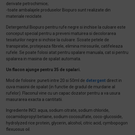
derivate petrochimice;
-toate ambalajele produselor Biopuro sunt realizate din
materiale reciclate.
Detergentul Biopuro pentru rufe negre si inchise la culoare este
conceput special pentru a preveni matuirea si decolorarea
tesaturilor negre si inchise la culoare. Scoate petele de
transpiratie, protejeaza fibrele, elimina mirosurile, catifeleaza
rufele. Se poate folosi atat pentru spalare manuala, cat si pentru
spalarea in masina de spalat automata.
Un flacon ajunge pentru 35 de spalari.
Mod de folosire: puneti intre 20 si 50ml de
detergent
direct in
cuva masinii de spalat (in functie de gradul de murdarie al
rufelor). Flaconul vine cu un capac dozator pentru a va usura
masurarea exacta a cantitatii.
Ingrediente INCI: aqua, sodium citrate, sodium chloride,
cocamidopropyl betaine, sodium cocosulfate, coco-glucoside,
hydrolyzed rice protein, glycerin, alcohol, citric acid, cymbopogon
flexuosus oil.