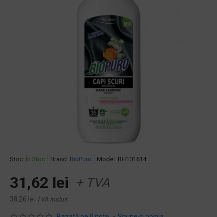
Stoc:
În Stoc
Brand:
BioPuro
Model:
BH101614
31,62 lei
+ TVA
38,26 lei
TVA inclus
Bazată pe 0 note.
-
Spune-ţi opinia