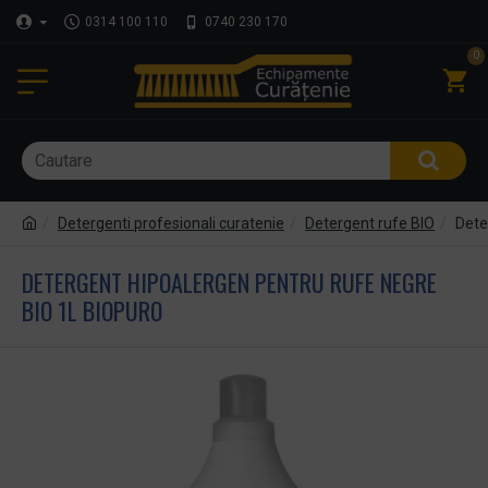
0314 100 110
0740 230 170
0
Detergenti profesionali curatenie
Detergent rufe BIO
Dete
DETERGENT HIPOALERGEN PENTRU RUFE NEGRE
BIO 1L BIOPURO