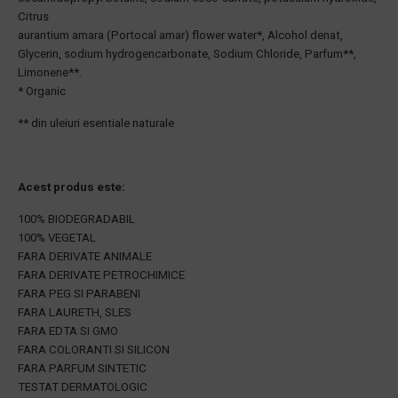
Citrus
aurantium amara (Portocal amar) flower water*, Alcohol denat,
Glycerin, sodium hydrogencarbonate, Sodium Chloride, Parfum**,
Limonene**.
* Organic
** din uleiuri esentiale naturale
Acest produs este:
100% BIODEGRADABIL
100% VEGETAL
FARA DERIVATE ANIMALE
FARA DERIVATE PETROCHIMICE
FARA PEG SI PARABENI
FARA LAURETH, SLES
FARA EDTA SI GMO
FARA COLORANTI SI SILICON
FARA PARFUM SINTETIC
TESTAT DERMATOLOGIC