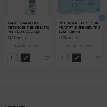
TANET KARACHO,
DETERGENT ECOLOGIC
DETERGENT ENZIMATIC
PRAF PT. RUFE NEUTRU
PENTRU COVOARE, 1 L
1.2KG Sonett
42,16 lei
54,32 lei
+ TVA
+ TVA
51,01 lei
TVA inclus
65,73 lei
TVA inclus