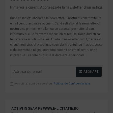
Fi mereu la curent. Aboneaza-te la newsletter chiar astazi.
Dupa ce initiezi abonarea la newsletter-ul nostru iti vom trimite un
email pentru activarea abonarii. Cand esti abonat la newsletter-ul
nostru o sa primesti emailuri cu un caracter promotional sau
informativ si cu o frecventa medie, chiar redusa. Daca doresti sa
te dezabonezi poti urma linkul dintr-un newsletter primit, daca esti
client inregistrat ai o sectiune speciala in contul tau in acest scop,
si de asemenea ne poti contacta oricand pe email pentru orice
intrebari sau cerinte cu privire la datele tale personale.
ABONARE
Am citit şi sunt de acord cu
Politica de Confidentialitate
ACTIVI IN SEAP PE WWW.E-LICITATIE.RO