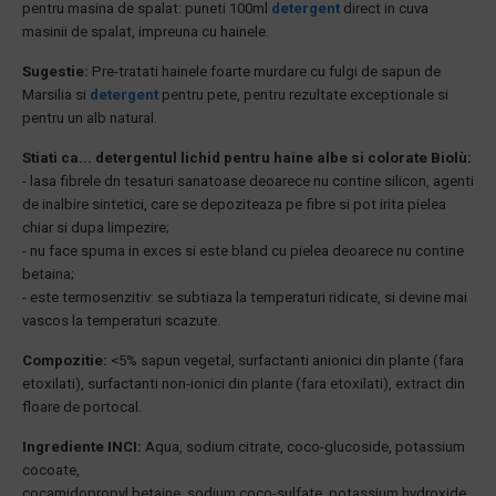
pentru masina de spalat: puneti 100ml
detergent
direct in cuva
masinii de spalat, impreuna cu hainele.
Sugestie:
Pre-tratati hainele foarte murdare cu fulgi de sapun de
Marsilia si
detergent
pentru pete, pentru rezultate exceptionale si
pentru un alb natural.
Stiati ca... detergentul lichid pentru haine albe si colorate Biolù:
- lasa fibrele dn tesaturi sanatoase deoarece nu contine silicon, agenti
de inalbire sintetici, care se depoziteaza pe fibre si pot irita pielea
chiar si dupa limpezire;
- nu face spuma in exces si este bland cu pielea deoarece nu contine
betaina;
- este termosenzitiv: se subtiaza la temperaturi ridicate, si devine mai
vascos la temperaturi scazute.
Compozitie:
<5% sapun vegetal, surfactanti anionici din plante (fara
etoxilati), surfactanti non-ionici din plante (fara etoxilati), extract din
floare de portocal.
Ingrediente INCI:
Aqua, sodium citrate, coco-glucoside, potassium
cocoate,
cocamidopropyl betaine, sodium coco-sulfate, potassium hydroxide,