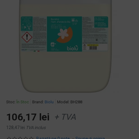
Stoc:
În Stoc
Brand:
Biolu
Model:
BH288
106,17 lei
+ TVA
128,47 lei
TVA inclus
Bazată pe 0 note.
-
Spune-ţi opinia