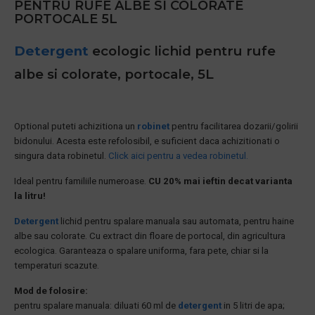
PENTRU RUFE ALBE SI COLORATE
PORTOCALE 5L
Detergent
ecologic lichid pentru rufe
albe si colorate, portocale, 5L
Optional puteti achizitiona un
robinet
pentru facilitarea dozarii/golirii
bidonului. Acesta este refolosibil, e suficient daca achizitionati o
singura data robinetul.
Click aici pentru a vedea robinetul.
Ideal pentru familiile numeroase.
CU 20% mai ieftin decat varianta
la litru!
Detergent
lichid pentru spalare manuala sau automata, pentru haine
albe sau colorate. Cu extract din floare de portocal, din agricultura
ecologica. Garanteaza o spalare uniforma, fara pete, chiar si la
temperaturi scazute.
Mod de folosire:
pentru spalare manuala: diluati 60 ml de
detergent
in 5 litri de apa;