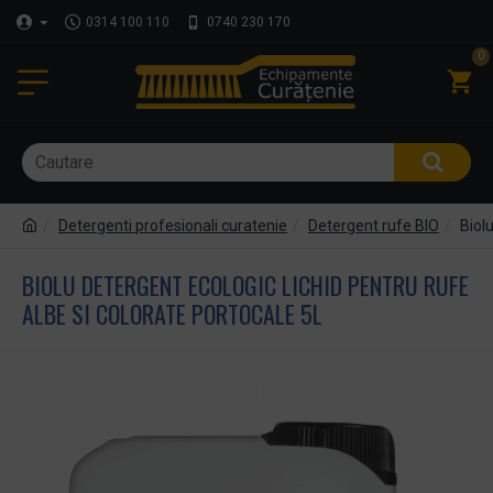
0314 100 110
0740 230 170
0
Detergenti profesionali curatenie
Detergent rufe BIO
Biol
BIOLU DETERGENT ECOLOGIC LICHID PENTRU RUFE
ALBE SI COLORATE PORTOCALE 5L